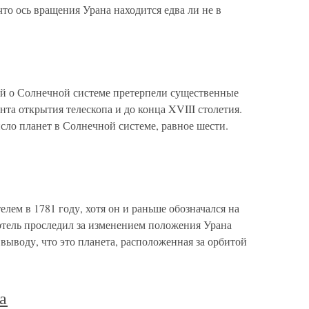
что ось вращения Урана находится едва ли не в
о Солнечной системе претерпели существенные
нта открытия телескопа и до конца XVIII столетия.
сло планет в Солнечной системе, равное шести.
ем в 1781 году, хотя он и раньше обозначался на
Гертель проследил за изменением положения Урана
 выводу, что это планета, расположенная за орбитой
а