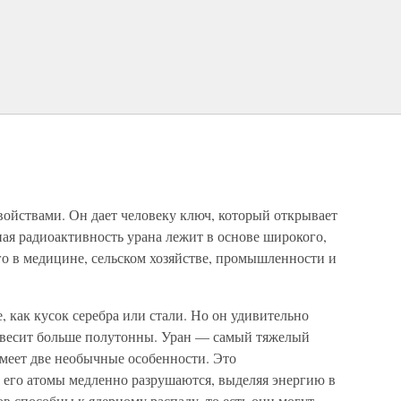
войствами. Он дает человеку ключ, который открывает
я радиоактивность урана лежит в основе широкого,
го в медицине, сельском хозяйстве, промышленности и
, как кусок серебра или стали. Но он удивительно
весит больше полутонны. Уран — самый тяжелый
имеет две необычные особенности. Это
то его атомы медленно разрушаются, выделяя энергию в
ов способны к ядерному распаду, то есть они могут