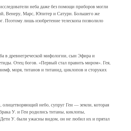
 исследователи неба даже без помощи приборов могли
ий, Венеру, Марс, Юпитер и Сатурн. Большего же
ог. Поэтому лишь изобретение телескопа позволило
неба в древнегреческой мифологии, сын Эфира и
тиды. Отец богов. «Первый стал править миром». Гея,
 нимф, моря, титанов и титанид, циклопов и сторуких
, олицетворяющий небо, супруг Геи — земли, которая
 брака У. и Геи родились титаны, киклопы,
 Дети У. были ужасны видом, он не любил их и прятал