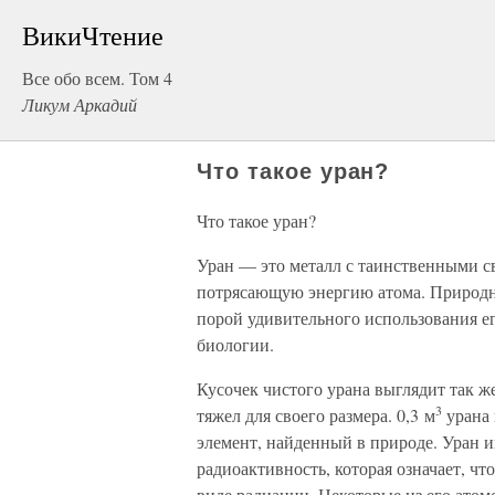
ВикиЧтение
Все обо всем. Том 4
Ликум Аркадий
Что такое уран?
Что такое уран?
Уран — это металл с таинственными с
потрясающую энергию атома. Природна
порой удивительного использования е
биологии.
Кусочек чистого урана выглядит так же
3
тяжел для своего размера. 0,3 м
урана 
элемент, найденный в природе. Уран 
радиоактивность, которая означает, ч
виде радиации. Некоторые из его атом