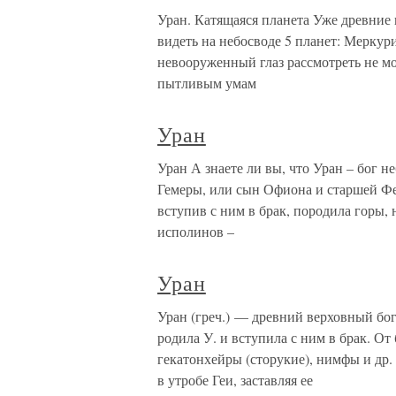
Уран. Катящаяся планета Уже древние
видеть на небосводе 5 планет: Меркур
невооруженный глаз рассмотреть не м
пытливым умам
Уран
Уран А знаете ли вы, что Уран – бог 
Гемеры, или сын Офиона и старшей Фе
вступив с ним в брак, породила горы,
исполинов –
Уран
Уран (греч.) — древний верховный бог
родила У. и вступила с ним в брак. От
гекатонхейры (сторукие), нимфы и др.
в утробе Геи, заставляя ее