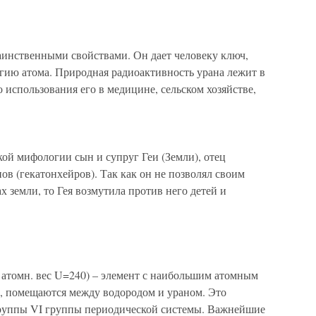
таинственными свойствами. Он дает человеку ключ,
ию атома. Природная радиоактивность урана лежит в
 использования его в медицине, сельском хозяйстве,
кой мифологии сын и супруг Геи (Земли), отец
ов (гекатонхейров). Так как он не позволял своим
ах земли, то Гея возмутила против него детей и
 атомн. вес U=240) – элемент с наибольшим атомным
у, помещаются между водородом и ураном. Это
руппы VI группы периодической системы. Важнейшие