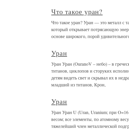
Что такое уран?
Что такое уран? Уран — это металл с 
который открывает потрясающую энерг
основе широкого, порой удивительного
Уран
Уран Уран (OuranoV – небо) – в гречес
титанов, циклопов и сторуких исполин
детям видеть свет и скрывал их в недр
младший из титанов, Крон,
Уран
Уран Уран U (Uran, Uranium; при O=16
весом; все элементы, по атомному вес
тяжелейший член металлической подг