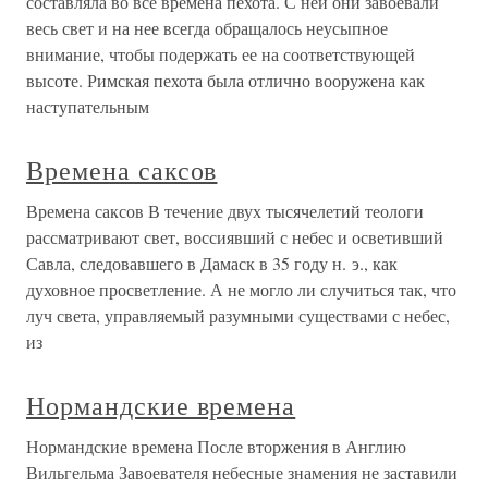
составляла во все времена пехота. С ней они завоевали
весь свет и на нее всегда обращалось неусыпное
внимание, чтобы подержать ее на соответствующей
высоте. Римская пехота была отлично вооружена как
наступательным
Времена саксов
Времена саксов В течение двух тысячелетий теологи
рассматривают свет, воссиявший с небес и осветивший
Савла, следовавшего в Дамаск в 35 году н. э., как
духовное просветление. А не могло ли случиться так, что
луч света, управляемый разумными существами с небес,
из
Нормандские времена
Нормандские времена После вторжения в Англию
Вильгельма Завоевателя небесные знамения не заставили