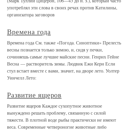
(Марк Туллий Цицерон, 106—43 до н. э.), который часто
употреблял эти слова в своих речах против Катилины,
организатора заговоров
Времена года
Времена года См. также «Погода. Синоптики» Прелесть
весны познается только зимою, и, сидя у печки,
сочиняешь самые лучшие майские песни. Генрих Гейне
Весна — растворитель зимы. Людвик Ежи Керн Если
стул встает вместе с вами, значит, на дворе лето. Уолтер
Уинчелл Лето:
Развитие ящеров
Развитие ящеров Каждое сухопутное животное
вынуждено решать проблему, связанную с силой
тяжести. В плотной воде рыбы практически не имеют
веса. Современные четвероногие животные либо