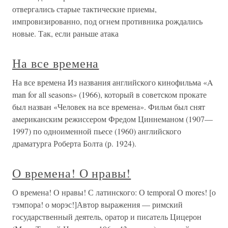
отвергались старые тактические приемы,
импровизированно, под огнем противника рождались
новые. Так, если раньше атака
На все времена
На все времена Из названия английского кинофильма «A
man for all seasons» (1966), который в советском прокате
был назван «Человек на все времена». Фильм был снят
американским режиссером Фредом Циннеманом (1907—
1997) по одноименной пьесе (1960) английского
драматурга Роберта Болта (р. 1924).
О времена! О нравы!
О времена! О нравы! С латинского: О temporal О mores! [о
тэмпора! о морэс!]Автор выражения — римский
государственный деятель, оратор и писатель Цицерон