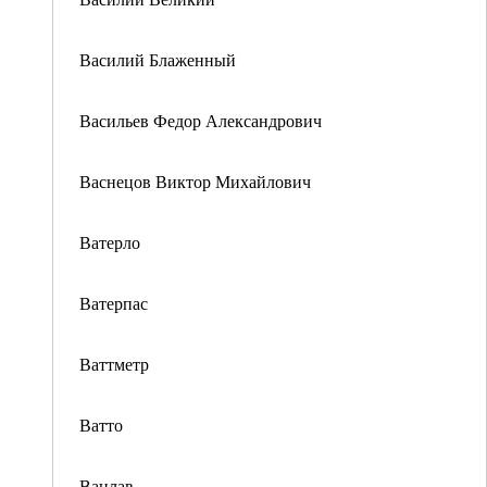
Василий Блаженный
Васильев Федор Александрович
Васнецов Виктор Михайлович
Ватерло
Ватерпас
Ваттметр
Ватто
Вацлав