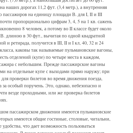
на наших дорогах 11,2 фут. (3,4 метр.), а внутренняя
о пассажиров на единицу площади В. для I, II и III
 почти пропорционально цифрам 3, 4, 5 на 1 кв. сажень
обыкновенно 8 человек, а потому во II классе будет около
их В. длиною в 30 фут., вычитая по одной квадратной
и ретирада, получится в III, II и I кл, 40, 32 и 24
 класса, каковы так называемые пульмановские вагоны,
сть отделений (купе) по четыре места в каждом,
ассажира с небольшим. Прежде пассажирские вагоны
ми на отдельные купе с выходами прямо наружу; при
ы для проверки билетов во время движения поезда,
 за особый поручень. Это, однако, небезопасно и
чти везде проходными, или же проверка билетов
иях.
льшом пассажирском движении имеются пульмановские
оторых имеются общие гостиные, столовые, читальни,
 удобства, что дает возможность пользоваться
станциях. В таких вагонах каждый пассажир имеет