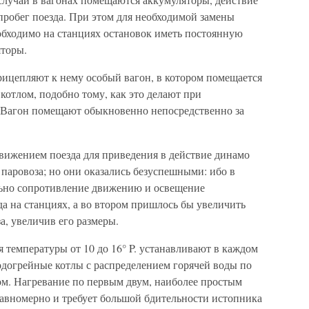
пробег поезда. При этом для необходимой замены
бходимо на станциях остановок иметь постоянную
торы.
рицепляют к нему особый вагон, в котором помещается
котлом, подобно тому, как это делают при
 Вагон помещают обыкновенно непосредственно за
вижением поезда для приведения в действие динамо
паровоза; но они оказались безуспешными: ибо в
льно сопротивление движению и освещение
да на станциях, а во втором пришлось бы увеличить
а, увеличив его размеры.
я температуры от 10 до 16° P. устанавливают в каждом
одогрейные котлы с распределением горячей воды по
ом. Нагревание по первым двум, наиболее простым
авномерно и требует большой бдительности истопника