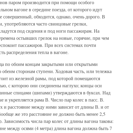
онов паром производится при помощи особого
льном вагоне в середине поезда, от которого идут
е совершенный, обходится, однако, очень дорого. В
и, употребляются часто свинцовые грелки,
ладутся под сидения и под ноги пассажирам. На
еремена остывших грелок на новые, горячие, при чем
беспокоит пассажиров. При всех системах почти
ть распределения тепла в вагоне.
гда по обоим концам закрытыми или открытыми
 обеим сторонам ступени. Ходовая часть, или тележка
остоит из железной рамы, под которой помещаются
сью, с которою они соединены наглухо; концы оси
ланные спицами (шипами) утверждаются в буксах. Над
 и укрепляется рама В. Число пар колес в пасс. В.
х и расстояние между ними зависит от длины В. и от
ообще же это расстояние не должно быть менее 2,5
р. Зависимость числа пар колес от длины вагона такова:
ине между осями (4 метра) длина вагона должна быть 7