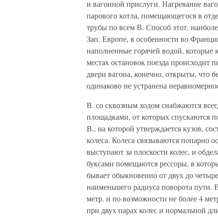
и вагонной прислуги. Нагревание ваг
парового котла, помещающегося в отде
трубы по всем В. Способ этот, наиболе
Зап. Европе, в особенности во Франци
наполненные горячей водой, которые к
местах остановок поезда происходит п
двери вагона, конечно, открыты, что 
одинаково не устранена неравномернос
В. со сквозным ходом снабжаются все
площадками, от которых спускаются по
В., на которой утверждается кузов, с
колеса. Колеса связываются попарно о
выступают за плоскости колес, и обде
буксами помещаются рессоры, в которые
бывает обыкновенно от двух до четыре
наименьшего радиуса поворота пути. В
метр. и по возможности не более 4 мет
при двух парах колес и нормальной дл