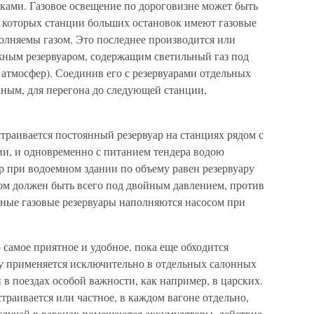
ами. Газовое освещение по дороговизне может быть
а которых станции больших остановок имеют газовые
полняемы газом. Это последнее производится или
жным резервуаром, содержащим светильный газ под
 атмосфер). Соединив его с резервуарами отдельных
чным, для перегона до следующей станции,
траивается постоянный резервуар на станциях рядом с
ии, и одновременно с питанием тендера водою
ар при водоемном здании по объему равен резервуару
вом должен быть всего под двойным давлением, против
нные газовые резервуары наполняются насосом при
самое приятное и удобное, пока еще обходится
му применяется исключительно в отдельных салонных
 в поездах особой важности, как например, в царских.
страивается или частное, в каждом вагоне отдельно,
 случай в вагонах помещаются аккумуляторы, действие