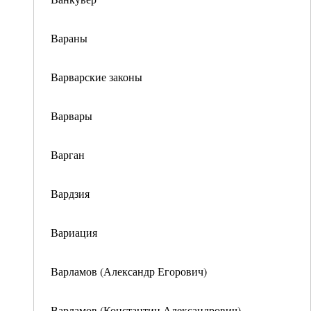
Вараны
Варварские законы
Варвары
Варган
Вардзия
Вариация
Варламов (Александр Егорович)
Варламов (Константин Александрович)