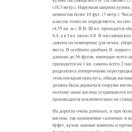
(18,3 метр.). Наружная ширина кузова, 
немногим более 10 фут. (3 метр.). Числ
классов точно не определяется, но оно
(4,55 кв. м.). В В. III кл. приходится 
6,4, а в I кл. около 4,8. В пассажирск
сажени на помещение для печки, уборной 
места. В особенно удобных В. первого
длиною до 56 футов, имеющие всего ше
приходится на 1 кв. сажень всего 2 п
разделялись поперечными перегородка
этом поездная прислуга, обходя вагон
должна была держаться снаружи вагона
поэтому ныне вагоны устраиваются по
производится исключительно на станц
На дорогах очень длинных, и при бо
вагоны, так называемые салонные, в к
буфет, кухня, ванные комнаты и прочие
быстрым движением без остановок на 