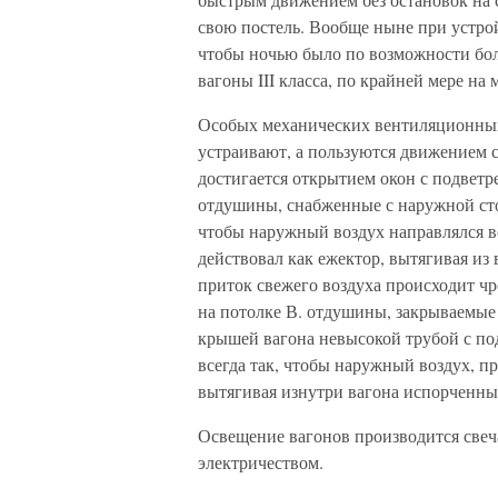
свою постель. Вообще ныне при устройс
чтобы ночью было по возможности боль
вагоны III класса, по крайней мере на 
Особых механических вентиляционных 
устраивают, а пользуются движением с
достигается открытием окон с подвет
отдушины, снабженные с наружной сто
чтобы наружный воздух направлялся во
действовал как ежектор, вытягивая из
приток свежего воздуха происходит чр
на потолке В. отдушины, закрываемы
крышей вагона невысокой трубой с по
всегда так, чтобы наружный воздух, п
вытягивая изнутри вагона испорченны
Освещение вагонов производится свеч
электричеством.