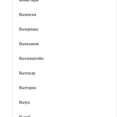
Валенсия
Валериана
Валиханов
Валленштейн
Валтасар
Валторна
Валуа
Валуй