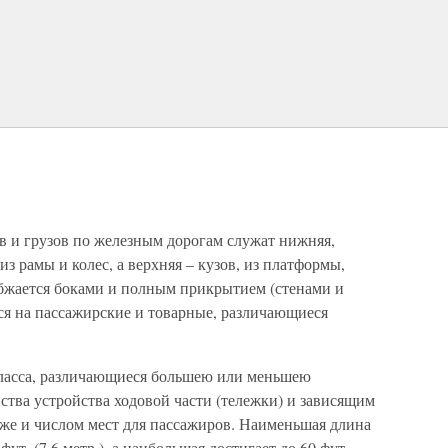
в и грузов по железным дорогам служат нижняя,
 из рамы и колес, а верхняя – кузов, из платформы,
бжается боками и полным прикрытием (стенами и
ся на пассажирские и товарные, различающиеся
класса, различающиеся большею или меньшею
тва устройства ходовой части (тележки) и зависящим
кже и числом мест для пассажиров. Наименьшая длина
фут. (7,6 метр.), а наибольшая достигает до 60 фут.