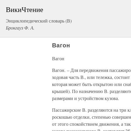
ВикиЧтение
Энциклопедический словарь (В)
Брокгауз Ф. А.
Вагон
Вагон
Вагон. – Для передвижения пассажиро
ходовая часть В., или тележка, состоит
которая может быть открытою или сна
крышей). По назначению В. разделяют
размерами и устройством кузова.
Пассажирские В. разделяются на три 
роскошью отделки, степенью совершенс
от этого спокойствием движения, а та
кузова пассажирского В. составляет 25 