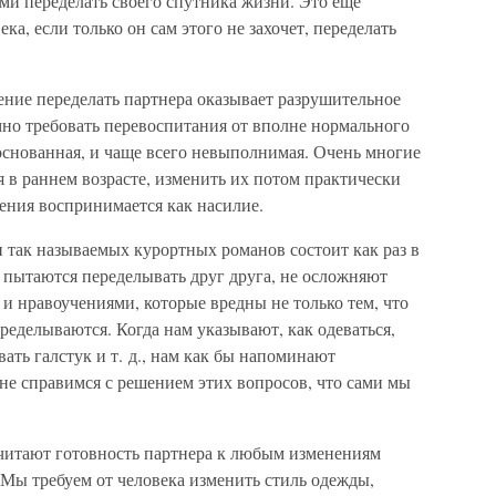
ми переделать своего спутника жизни. Это еще
ка, если только он сам этого не захочет, переделать
ение переделать партнера оказывает разрушительное
мно требовать перевоспитания от вполне нормального
боснованная, и чаще всего невыполнимая. Очень многие
 в раннем возрасте, изменить их потом практически
ения воспринимается как насилие.
 так называемых курортных романов состоит как раз в
е пытаются переделывать друг друга, не осложняют
 нравоучениями, которые вредны не только тем, что
еделываются. Когда нам указывают, как одеваться,
ывать галстук и т. д., нам как бы напоминают
 не справимся с решением этих вопросов, что сами мы
читают готовность партнера к любым изменениям
Мы требуем от человека изменить стиль одежды,