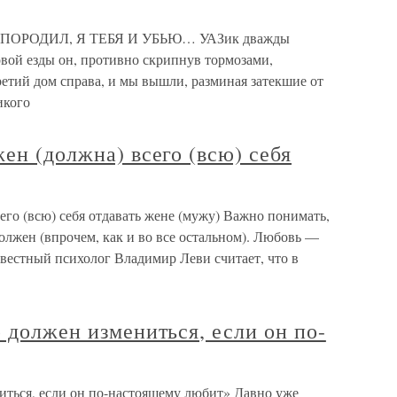
ПОРОДИЛ, Я ТЕБЯ И УБЬЮ… УАЗик дважды
овой езды он, противно скрипнув тормозами,
ретий дом справа, и мы вышли, разминая затекшие от
икого
жен (должна) всего (всю) себя
его (всю) себя отдавать жене (мужу) Важно понимать,
олжен (впрочем, как и во все остальном). Любовь —
звестный психолог Владимир Леви считает, что в
р должен измениться, если он по-
иться, если он по-настоящему любит» Давно уже