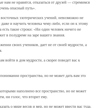
ые нам не нравятся, отказаться от друзей — стремимся
очень опасный путь».
восточных эзотерических учений, невозможно не
 даже и научить человека чему-либо, если он к этому
 есть такие строки: «Ни один человек ничего не
жит в полудреме на заре вашего знания.
ужении своих учеников, дает не от своей мудрости, а
я.
ам войти в дом мудрости, а скорее поведет вас к
понимании пространства, но не может дать вам это
которыми наполнено все пространство, но не может
тм, ни голос, что вторит ему.
зать о мире весов и мер, но не может ввести вас туда.