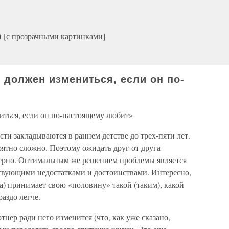
 [с прозрачными картинками]
 должен измениться, если он по-
иться, если он по-настоящему любит»
ти закладываются в раннем детстве до трех-пяти лет.
ятно сложно. Поэтому ожидать друг от друга
мерно. Оптимальным же решением проблемы является
ствующими недостатками и достоинствами. Интересно,
уга) принимает свою «половину» такой (таким), какой
раздо легче.
ртнер ради него изменится (что, как уже сказано,