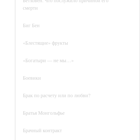
Бетховен. Что послужило причиной его
смерти
Биг Бен
«Блестящие» фрукты
«Богатыри — не мы…»
Боевики
Брак по расчету или по любви?
Братья Монгольфье
Брачный контракт