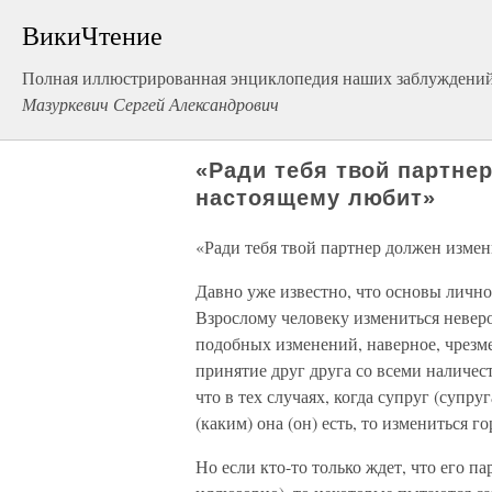
ВикиЧтение
Полная иллюстрированная энциклопедия наших заблуждений
Мазуркевич Сергей Александрович
«Ради тебя твой партнер
настоящему любит»
«Ради тебя твой партнер должен измен
Давно уже известно, что основы личнос
Взрослому человеку измениться неверо
подобных изменений, наверное, чрез
принятие друг друга со всеми наличе
что в тех случаях, когда супруг (супр
(каким) она (он) есть, то измениться го
Но если кто-то только ждет, что его па