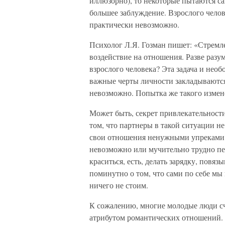
иллюзорно), то некоторые пытаются са
большее заблуждение. Взрослого челове
практически невозможно.
Психолог Л.Я. Гозман пишет: «Стремл
воздействие на отношения. Разве разу
взрослого человека? Эта задача и нео
важные черты личности закладываются
невозможно. Попытка же такого измен
Может быть, секрет привлекательности
том, что партнеры в такой ситуации н
свои отношения ненужными упреками и
невозможно или мучительно трудно пер
краситься, есть, делать зарядку, повяз
поминутно о том, что сами по себе мы
ничего не стоим.
К сожалению, многие молодые люди с
атрибутом романтических отношений. 