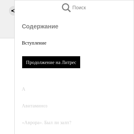
Поиск
Содержание
Вступление
Продолжение на Литрес
А
Авитаминоз
«Аврора». Был ли залп?