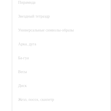
Пирамида
Звездный тетраэдр
Универсальные символы-образы
Арка, дуга
Ба-гуа
Весы
Диск
Жезл, посох, скипетр