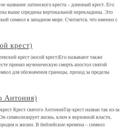
е название латинского креста – длинный крест. Его
ена выше середины вертикальной перекладины. Это
кий символ в западном мире. Считается, что именно с
ой крест)
еевский крест (косой крест)Его называют также
есте принял мученическую смерть апостол святой
мвол для обозначения границы, проход за пределы
го Антония)
-крест Крест святого АнтонияТау-крест назван так из-за
. Он символизирует жизнь, ключ к верховной власти,
ородия и жизни. В библейские времена – символ