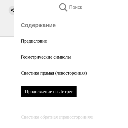
Поиск
Содержание
Предисловие
Геометрические символы
Свастика прямая (левосторонняя)
Продолжение на Литрес
Свастика обратная (правосторонняя)