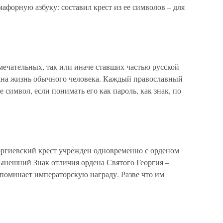
афорную азбуку: составил крест из ее символов – для
ечательных, так или иначе ставших частью русской
зана жизнь обычного человека. Каждый православный
же символ, если понимать его как пароль, как знак, по
оргиевский крест учрежден одновременно с орденом
Нынешний Знак отличия ордена Святого Георгия –
апоминает императорскую награду. Разве что им