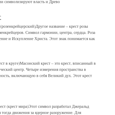
нии символизируют власть и Древо
т
 (розенкрейцерский)Другое название – крест розы
зенкрейцеров. Символ гармонии, центра, сердца. Роза
ение и Искупление Христа. Этот знак понимается как
ст в круге)Масонский крест – это крест, вписанный в
ический центр. Четыре измерения пространства в
ность, включающую в себя Великий дух. Этот крест
ст (крест мира)Этот символ разработал Джеральд
я тогда движения за ядерное разоружение. Для