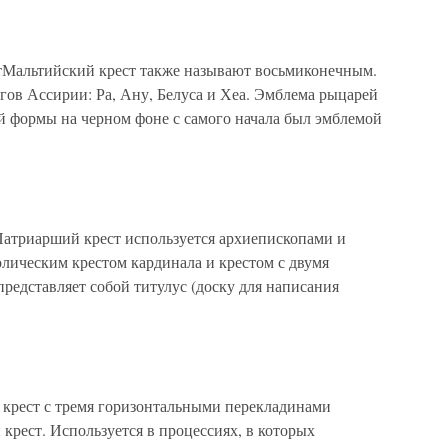
тМальтийский крест также называют восьмиконечным.
гов Ассирии: Ра, Ану, Белуса и Хеа. Эмблема рыцарей
й формы на черном фоне с самого начала был эмблемой
атриарший крест используется архиепископами и
лическим крестом кардинала и крестом с двумя
редставляет собой титулус (доску для написания
крест с тремя горизонтальными перекладинами
 крест. Используется в процессиях, в которых