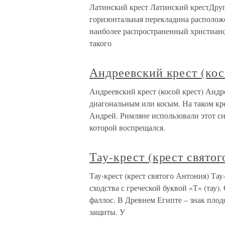
Латинский крест Латинский крестДруго
горизонтальная перекладина располож
наиболее распространенный христианс
такого
Андреевский крест (кос
Андреевский крест (косой крест) Андр
диагональным или косым. На таком кр
Андрей. Римляне использовали этот си
которой воспрещался.
Тау-крест (крест свято
Тау-крест (крест святого Антония) Тау
сходства с греческой буквой «Т» (тау)
фаллос. В Древнем Египте – знак плод
защиты. У