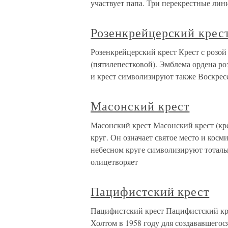
участвует папа. Три перекрестные ли
Розенкрейцерский крес
Розенкрейцерский крест Крест с розой
(пятилепестковой). Эмблема ордена ро
и крест символизируют также Воскрес
Масонский крест
Масонский крест Масонский крест (кре
круг. Он означает святое место и косм
небесном круге символизируют тоталь
олицетворяет
Пацифистский крест
Пацифистский крест Пацифистский кре
Холтом в 1958 году для создававшегос