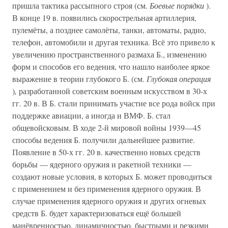
пришла тактика рассыпного строя (см.
Боевые порядки
).
В конце 19 в. появились скорострельная артиллерия,
пулемёты, а позднее самолёты, танки, автоматы, радио,
телефон, автомобили и другая техника. Всё это привело к
увеличению пространственного размаха Б., изменению
форм и способов его ведения, что нашло наиболее яркое
выражение в теории глубокого Б. (см.
Глубокая операция
)
,
разработанной советским военным искусством в 30-х
гг. 20 в. В Б. стали принимать участие все рода войск при
поддержке авиации, а иногда и ВМФ. Б. стал
общевойсковым. В ходе 2-й мировой войны 1939—45
способы ведения Б. получили дальнейшее развитие.
Появление в 50-х гг. 20 в. качественно новых средств
борьбы — ядерного оружия и ракетной техники —
создают новые условия, в которых Б. может проводиться
с применением и без применения ядерного оружия. В
случае применения ядерного оружия и других огневых
средств Б. будет характеризоваться ещё большей
манёвренностью, динамичностью, быстрыми и резкими