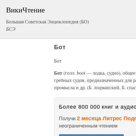
ВикиЧтение
Большая Советская Энциклопедия (БО)
БСЭ
Бот
Бот
Бот
(голл. boot — лодка, судно), общ
гребных судов, предназначенных для р
промысла и др. (Б. лоцманский, Б. спас
Более 800 000 книг и аудио
2 месяца Литрес Под
Получи
неограниченным чтением