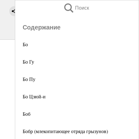
Поиск
Содержание
Бо
Бо Гу
Бо Пу
Бо Цзюй-и
Боб
Бобр (млекопитающее отряда грызунов)