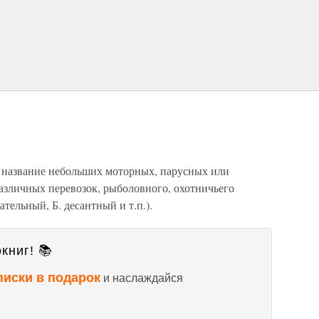
ее название небольших моторных, парусных или
азличных перевозок, рыболовного, охотничьего
ательный, Б. десантный и т.п.).
книг! 📚
писки в подарок
и наслаждайся