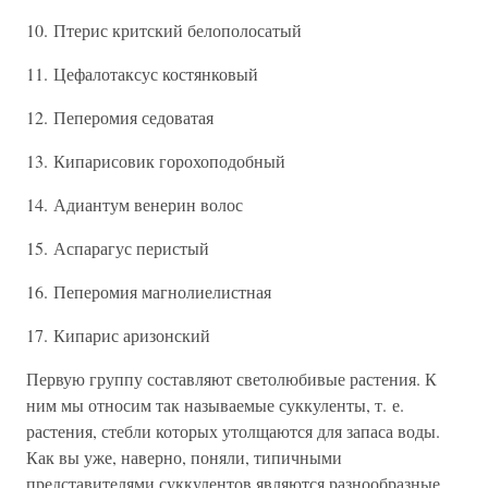
10. Птерис критский белополосатый
11. Цефалотаксус костянковый
12. Пеперомия седоватая
13. Кипарисовик горохоподобный
14. Адиантум венерин волос
15. Аспарагус перистый
16. Пеперомия магнолиелистная
17. Кипарис аризонский
Первую группу составляют светолюбивые растения. К
ним мы относим так называемые суккуленты, т. е.
растения, стебли которых утолщаются для запаса воды.
Как вы уже, наверно, поняли, типичными
представителями суккулентов являются разнообразные