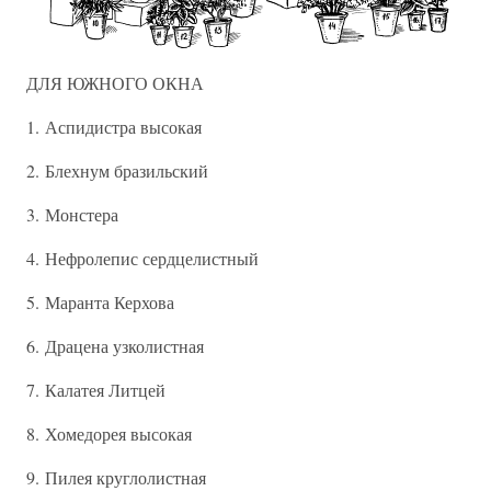
ДЛЯ ЮЖНОГО ОКНА
1. Аспидистра высокая
2. Блехнум бразильский
3. Монстера
4. Нефролепис сердцелистный
5. Маранта Керхова
6. Драцена узколистная
7. Калатея Литцей
8. Хомедорея высокая
9. Пилея круглолистная