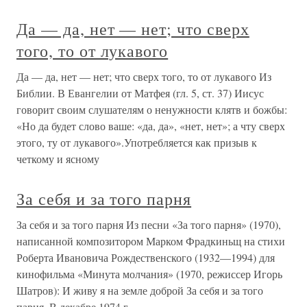
Да — да, нет — нет; что сверх
того, то от лукавого
Да — да, нет — нет; что сверх того, то от лукавого Из
Библии. В Евангелии от Матфея (гл. 5, ст. 37) Иисус
говорит своим слушателям о ненужности клятв и божбы:
«Но да будет слово ваше: «да, да», «нет, нет»; а чту сверх
этого, ту от лукавого».Употребляется как призыв к
четкому и ясному
За себя и за того парня
За себя и за того парня Из песни «За того парня» (1970),
написанной композитором Марком Фрадкиньщ на стихи
Роберта Ивановича Рождественского (1932—1994) для
кинофильма «Минута молчания» (1970, режиссер Игорь
Шатров): И живу я на земле доброй За себя и за того
парня. В декабре 1974 г.