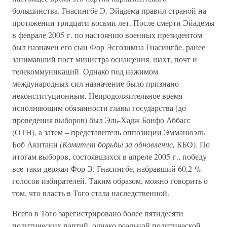
большинства. Гнасингбе Э. Эйадема правил страной на
протяжении тридцати восьми лет. После смерти Эйадемы
в феврале 2005 г. по настоянию военных президентом
был назначен его сын Фор Эссозимна Гнасингбе, ранее
занимавший пост министра оснащения, шахт, почт и
телекоммуникаций. Однако под нажимом
международных сил назначение было признано
неконституционным. Непродолжительное время
исполняющим обязанности главы государства (до
проведения выборов) был Эль-Хадж Бонфо Аббасс
(ОТН), а затем – представитель оппозиции Эмманюэль
Боб Акитани
(Комитет борьбы за обновление,
КБО). По
итогам выборов, состоявшихся в апреле 2005 г., победу
все-таки держал Фор Э. Гнасингбе, набравший 60,2 %
голосов избирателей. Таким образом, можно говорить о
том, что власть в Того стала наследственной.
Всего в Того зарегистрировано более пятидесяти
политических партий, однако реальной политической