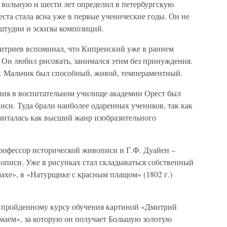
му вольную и шести лет определил в петербургскую
та стала ясна уже в первые ученические годы. Он не
 штудии и эскизы композиций.
итриев вспоминал, что Кипренский уже в раннем
. Он любил рисовать, занимался этим без принуждения.
. Мальчик был способный, живой, темпераментный.
ения в воспитательном училище академии Орест был
иси. Туда брали наиболее одаренных учеников, так как
читалась как высший жанр изобразительного
рофессор исторической живописи и Г.Ф. Дуайен –
описи. Уже в рисунках стал складываться собственный
ахе», в «Натурщике с красным плащом» (1802 г.)
и пройденному курсу обучения картиной «Дмитрий
аем», за которую он получает Большую золотую