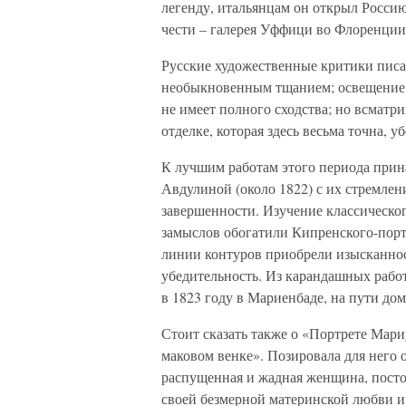
легенду, итальянцам он открыл Россию
чести – галерея Уффици во Флоренции 
Русские художественные критики писал
необыкновенным тщанием; освещение св
не имеет полного сходства; но всматри
отделке, которая здесь весьма точна, у
К лучшим работам этого периода прин
Авдулиной (около 1822) с их стремлен
завершенности. Изучение классическо
замыслов обогатили Кипренского-порт
линии контуров приобрели изысканнос
убедительность. Из карандашных рабо
в 1823 году в Мариенбаде, на пути дом
Стоит сказать также о «Портрете Мари
маковом венке». Позировала для него 
распущенная и жадная женщина, посто
своей безмерной материнской любви и 