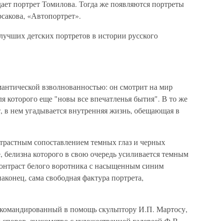
дает портрет Томилова. Тогда же появляются портреты
рсакова, «Автопортрет».
 лучших детских портретов в истории русского
антической взволнованностью: он смотрит на мир
я которого еще "новы все впечатленья бытия". В то же
т, в нем угадывается внутренняя жизнь, обещающая в
трастным сопоставлением темных глаз и черных
, белизна которого в свою очередь усиливается темным
контраст белого воротника с насыщенным синим
аконец, сама свободная фактура портрета,
икомандированный в помощь скульптору И.П. Мартосу,
 споров, знакомство с художественной галереей Ф.В.