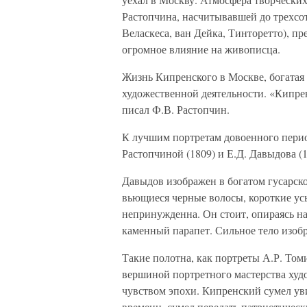
Растопчина, насчитывавшей до трехсо
Веласкеса, ван Дейка, Тинторетто), п
огромное влияние на живописца.
Жизнь Кипренского в Москве, богатая
художественной деятельности. «Кипре
писал Ф.В. Растопчин.
К лучшим портретам довоенного период
Растопчиной (1809) и Е.Д. Давыдова (1
Давыдов изображен в богатом гусарско
вьющиеся черные волосы, короткие усы
непринужденна. Он стоит, опираясь на
каменный парапет. Сильное тело изоб
Такие полотна, как портреты А.Р. Томи
вершиной портретного мастерства ху
чувством эпохи. Кипренский сумел уви
времени, сумел передать патриотичес