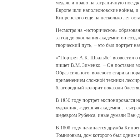
медаль и право на заграничную поездк
Европе шли наполеоновские войны, и 
Кипренского еще на несколько лет ост
Несмотря на «историческое» образован
за год до окончания академии он созд
творческий путь, – это был портрет н
«"Портрет А.К. Швальбе" возвестил о 
пишет В.М. Зименко. – Он поставил мо
Образ сильного, волевого старика пор
применением сложной техники лессиро
благородный колорит показали блестя
В 1830 году портрет экспонировался н
художник, «здешняя академия… сыгра
шедевром Рубенса, иные думали Ван-д
В 1808 году начинается дружба Кипре
Томиловым, дом которого был одним и