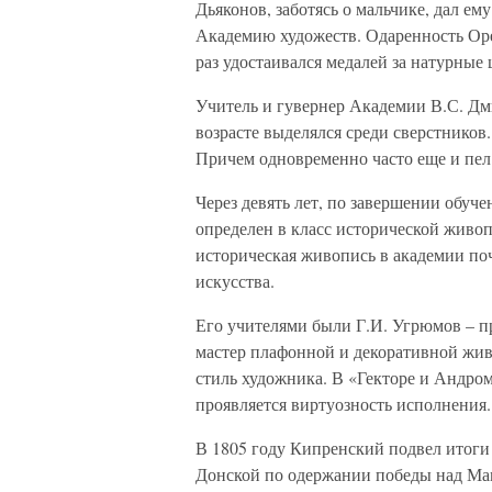
Дьяконов, заботясь о мальчике, дал е
Академию художеств. Одаренность Орес
раз удостаивался медалей за натурные
Учитель и гувернер Академии В.С. Дм
возрасте выделялся среди сверстников
Причем одновременно часто еще и пел
Через девять лет, по завершении обуч
определен в класс исторической живоп
историческая живопись в академии по
искусства.
Его учителями были Г.И. Угрюмов – п
мастер плафонной и декоративной жив
стиль художника. В «Гекторе и Андром
проявляется виртуозность исполнения.
В 1805 году Кипренский подвел итог
Донской по одержании победы над Мам