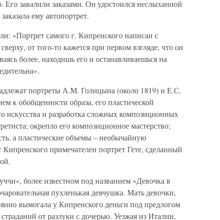
. Его завалили заказами. Он удостоился неслыханной
заказала ему автопортрет.
и: «Портрет самого г. Кипренского написан с
ерху, от того-то кажется при первом взгляде, что он
ваясь более, находишь его и останавливаешься на
бедительна».
адлежат портреты А.М. Голицына (около 1819) и Е.С.
ием к обобщенности образа, его пластической
го искусства и разработка сложных композиционных
ретиста; окрепло его композиционное мастерство;
ть, а пластические объемы – необычайную
т Кипренского примечателен портрет Гете, сделанный
ой.
уччи», более известном под названием «Девочка в
очаровательная пухленькая девчушка. Мать девочки,
янно вымогала у Кипренского деньги под предлогом
страданий от разлуки с дочерью. Уезжая из Италии,