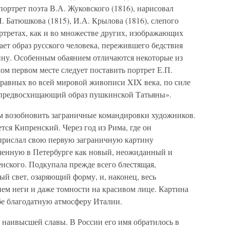
ортрет поэта В.А. Жуковского (1816), нарисовал
Н. Батюшкова (1815), И.А. Крылова (1816), слепого
ортретах, как и во множестве других, изображающих
ет образ русского человека, пережившего бедствия
ину. Особенным обаянием отличаются некоторые из
ом первом месте следует поставить портрет Е.П.
 равных во всей мировой живописи XIX века, по силе
 предвосхищающий образ пушкинской Татьяны».
м возобновить заграничные командировки художников.
тся Кипренский. Через год из Рима, где он
прислал свою первую заграничную картину
еченную в Петербурге как новый, неожиданный и
нского. Подкупала прежде всего блестящая,
ый свет, озаряющий форму, и, наконец, весь
м неги и даже томности на красивом лице. Картина
ебе благодатную атмосферу Италии.
 наивысшей славы. В России его имя обратилось в