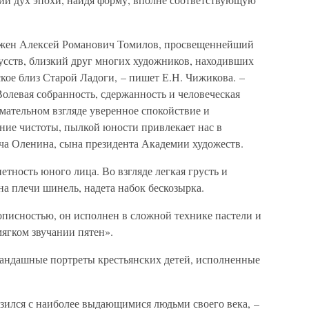
ражен Алексей Романович Томилов, просвещеннейший
кусств, близкий друг многих художников, находивших
кое близ Старой Ладоги, – пишет Е.Н. Чижикова. –
Волевая собранность, сдержанность и человеческая
мательном взгляде уверенное спокойствие и
ние чистоты, пылкой юности привлекает нас в
ча Оленина, сына президента Академии художеств.
тность юного лица. Во взгляде легкая грусть и
а плечи шинель, надета набок бескозырка.
описностью, он исполнен в сложной технике пастели и
мягком звучании пятен».
рандашные портреты крестьянских детей, исполненные
зился с наиболее выдающимися людьми своего века, –