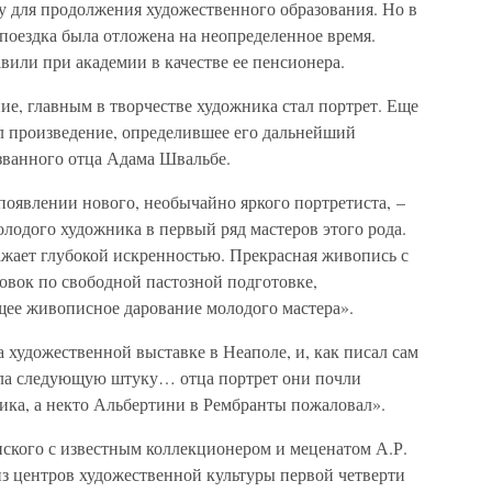
у для продолжения художественного образования. Но в
поездка была отложена на неопределенное время.
авили при академии в качестве ее пенсионера.
ие, главным в творчестве художника стал портрет. Еще
ал произведение, определившее его дальнейший
азванного отца Адама Швальбе.
появлении нового, необычайно яркого портретиста, –
лодого художника в первый ряд мастеров этого рода.
ажает глубокой искренностью. Прекрасная живопись с
вок по свободной пастозной подготовке,
щее живописное дарование молодого мастера».
а художественной выставке в Неаполе, и, как писал сам
ла следующую штуку… отца портрет они почли
ика, а некто Альбертини в Рембранты пожаловал».
нского с известным коллекционером и меценатом А.Р.
з центров художественной культуры первой четверти