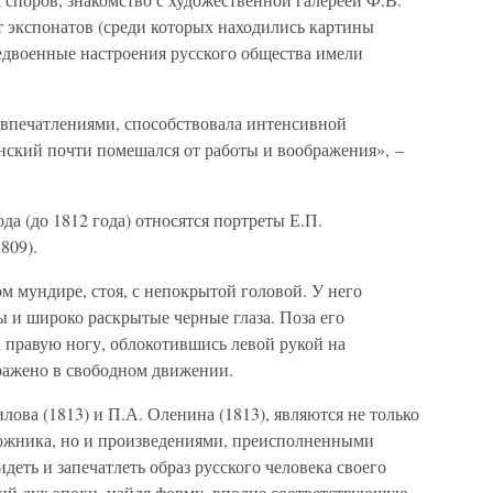
т экспонатов (среди которых находились картины
редвоенные настроения русского общества имели
 впечатлениями, способствовала интенсивной
нский почти помешался от работы и воображения», –
а (до 1812 года) относятся портреты Е.П.
809).
м мундире, стоя, с непокрытой головой. У него
 и широко раскрытые черные глаза. Поза его
 правую ногу, облокотившись левой рукой на
ражено в свободном движении.
лова (1813) и П.А. Оленина (1813), являются не только
дожника, но и произведениями, преисполненными
деть и запечатлеть образ русского человека своего
кий дух эпохи, найдя форму, вполне соответствующую