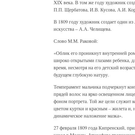
XIX века. В том же году художник соз
П.П. Щербатова, И.В. Кусова, А.И. Ко
В 1809 году художник создает один из
искусства – А.А. Челищева.
Слово М.М. Раковой:
«Облик его проникнут внутренней ром
широко открытыми глазами ребенка, дл
время, несмотря на его детский возрас
будущем глубокую натуру.
Темперамент мальчика подчеркнут кон
прядей волос на ярко освещенном лице
фоном портрета. Той же цели служит 
цветом куртки и красным – жилета и, н
динамическое наложение мазка».
27 февраля 1809 года Кипренский, пр
уехал в Москву. Атмосфера творческих