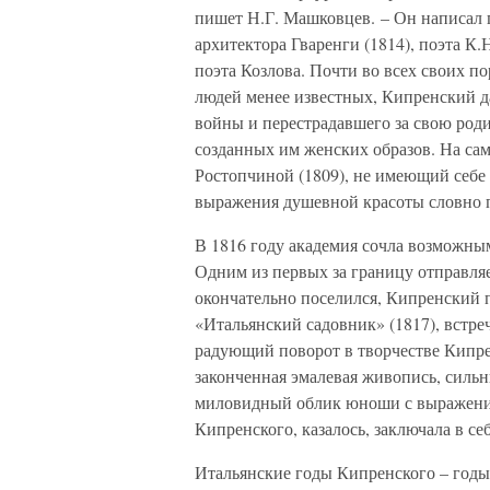
пишет Н.Г. Машковцев. – Он написал п
архитектора Гваренги (1814), поэта К.
поэта Козлова. Почти во всех своих п
людей менее известных, Кипренский да
войны и перестрадавшего за свою род
созданных им женских образов. На сам
Ростопчиной (1809), не имеющий себе
выражения душевной красоты словно
В 1816 году академия сочла возможны
Одним из первых за границу отправляе
окончательно поселился, Кипренский 
«Итальянский садовник» (1817), встр
радующий поворот в творчестве Кипре
законченная эмалевая живопись, сильн
миловидный облик юноши с выражение
Кипренского, казалось, заключала в с
Итальянские годы Кипренского – годы