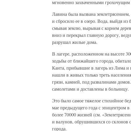
мгновенно захваченными грохочущим 
Лавина была вызвана землетрясением,
и сбросило ее в озеро. Вода, выйдя и
смывая землю, вырывая с корнем дерев
вниз и перекрыл главную дорогу, вед
разрушал жилые дома.
В лагере, расположенном на высоте 30
ходьбы от ближайшего города, обитало
Канта, прибывшие в лагерь из Лима и 
нашли в живых только треть населени
грязи, камней, под развалинами домов
самолетами и доставлены в больницу.
Это было самое тяжелое стихийное бед
мае предыдущего года с эпицентром в 
более 70000 жизней (см. «Землетрясен
и валунов, обрушившихся со склонов с
города.