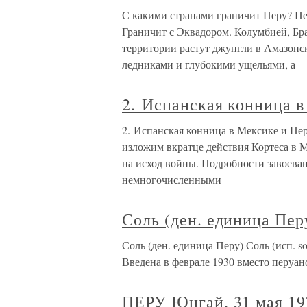
С какими странами граничит Перу? Пе
Граничит с Эквадором. Колумбией, Бр
территории растут джунгли в Амазонс
ледниками и глубокими ущельями, а
2. Испанская конница в
2. Испанская конница в Мексике и Пер
изложим вкратце действия Кортеса в М
на исход войны. Подробности завоева
немногочисленными
Соль (ден. единица Пер
Соль (ден. единица Перу) Соль (исп. s
Введена в феврале 1930 вместо перуанс
ПЕРУ Юнгай, 31 мая 197