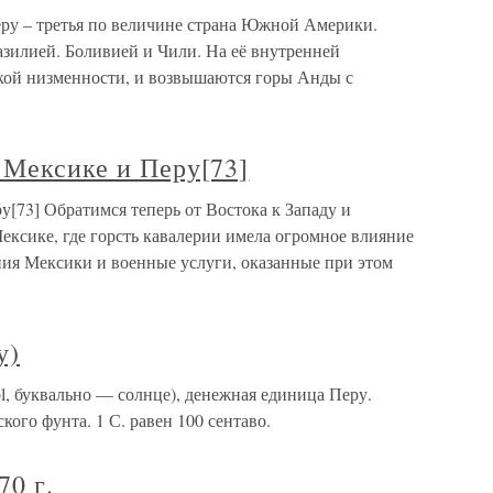
ру – третья по величине страна Южной Америки.
азилией. Боливией и Чили. На её внутренней
кой низменности, и возвышаются горы Анды с
 Мексике и Перу[73]
у[73] Обратимся теперь от Востока к Западу и
ексике, где горсть кавалерии имела огромное влияние
ния Мексики и военные услуги, оказанные при этом
у)
ol, буквально — солнце), денежная единица Перу.
кого фунта. 1 С. равен 100 сентаво.
0 г.