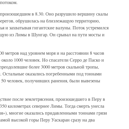
потоком.
 произошедшим в 8.30. Оно разрушило вершину скалы
з берегов, обрушилась на близлежащую территорию,
ья и захватывая гигантские валуны. Поток устремился
ущую из Лимы в Шунгар. Он срывал на пути мосты и
00 метров над уровнем моря и на расстоянии 8 часов
 около 1000 человек. Но спасатели Серро де Паско и
преодолевшие более 3000 метров скальной тропы,
я. Остальные оказались погребенными под тоннами
. 50 человек, получивших ранения, были вывезены
ствие после землетрясения, произошедшего в Перу в
350 километрах севернее Лимы. Тогда смерть унесла
ия»), многие оказались придавленными тоннами грязи
амой высокой горы Перу Уаскаран сразу на два