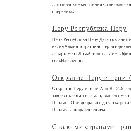
для своей забавы птичник, где было м
оперенных
Перу Республика Перу
Перу Республика Перу Дата создания н
кв. кмАдминистративно-территориальн
департамент ЛимаСтолица: ЛимаОфици
сольНаселение:
Открытие Перу и цепи 
Открытие Перу и цепи Анд В 1526 год
завоевать богатые земли, вышел вместе
Панамы. Они добрались до устья реки 
Панаму за подкреплением
С какими странами гра