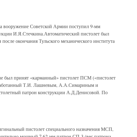
 вооружение Советской Армии поступил 9-мм
укции И.Я.Стечкина.Автоматический пистолет был
 после окончания Тульского механического института
ие был принят «карманный» пистолет ПСМ («пистолет
работанный Т.И. Лашневым, А.А.Симариным и
столетный патрон конструкции А.Д.Денисовой. По
игинальный пистолет специального назначения МСП,
нительно мощный 7,62-мм патрон СП-3 (вес патрона