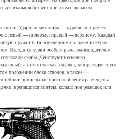
штыря взаимодействует при этом с рычагом
рукоятке. Ударный механизм — курковый, причем
курок: левый — нижнему, правый — верхнему. Каждый
боевую пружину. Во взведенном положении курок
ом. Взводятся курки особым рычагом-взводителем,
спусковой скобы. Действуют несколько
лажковый; автоматическая защелка, запирающая спуск
ртом положении блока стволов; а также —
ростейшие прицельные приспособления размещены
 щечки, крепящиеся винтом, кольцо под ремешок или