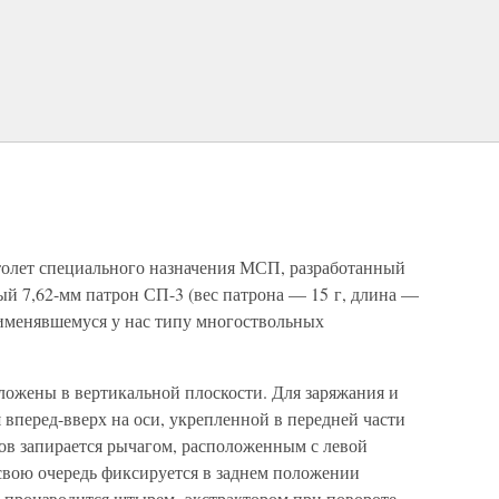
толет специального назначения МСП, разработанный
й 7,62-мм патрон СП-3 (вес патрона — 15 г, длина —
рименявшемуся у нас типу многоствольных
оложены в вертикальной плоскости. Для заряжания и
 вперед-вверх на оси, укрепленной в передней части
ов запирается рычагом, расположенным с левой
 свою очередь фиксируется в заднем положении
з производится штырем- экстрактором при повороте