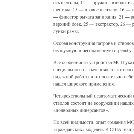
ось шептала, 11 — пружина взводител
шептала, 15 — правое шептало, 16 — к
— фиксатор рычага запирания, 21 — р
верхний боек, 25 — экстрактор, 26 — 
лунки рамы.
Особая конструкция патрона и стволов
бесшумную и беспламенную стрельбу.
Все особенности устройства МСП указ
специального назначения», от которог
надежной работы и относительно небо
нашел широкого применения.
Четырехствольный неавтоматический п
стволов состоит на вооружении наших 
«подводных диверсантов».
По всей видимости, опыт создания МС
«гражданских» моделей. В США, наприм