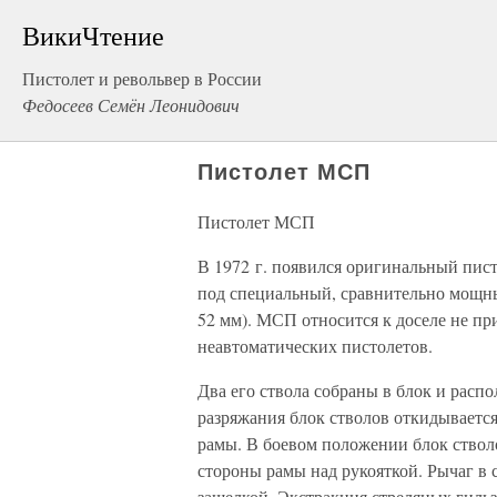
ВикиЧтение
Пистолет и револьвер в России
Федосеев Семён Леонидович
Пистолет МСП
Пистолет МСП
В 1972 г. появился оригинальный пис
под специальный, сравнительно мощны
52 мм). МСП относится к доселе не п
неавтоматических пистолетов.
Два его ствола собраны в блок и расп
разряжания блок стволов откидывается
рамы. В боевом положении блок ствол
стороны рамы над рукояткой. Рычаг в
защелкой. Экстракция стреляных гиль