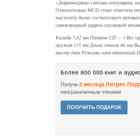
«Дерриннджер») весьма популярны, ка
Относительно МСП стоит отметить не
пистолету более состветствует автома
самовзводный ударно-спусковой меха
Калибр
7,62 мм
Патрон
СП — 3
Вес о
оружия
115 мм
Длина ствола
66 мм
Вы
выстр./мин
Режимы огня
одиночный
П
Более 800 000 книг и аудио
2 месяца Литрес Под
Получи
неограниченным чтением
ПОЛУЧИТЬ ПОДАРОК