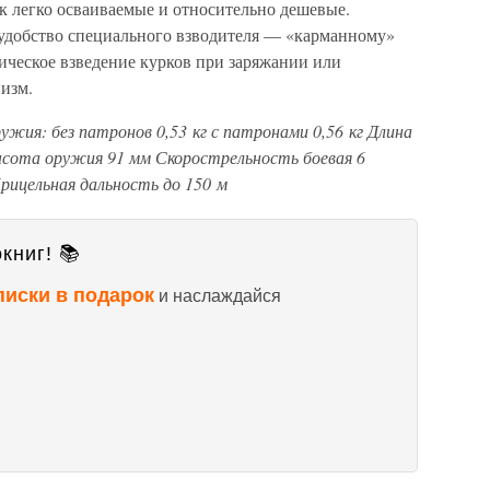
к легко осваиваемые и относительно дешевые.
удобство специального взводителя — «карманному»
тическое взведение курков при заряжании или
низм.
ружия: без патронов
0,53 кг
с патронами
0,56 кг
Длина
сота оружия
91 мм
Скорострельность боевая
6
рицельная дальность
до 150 м
книг! 📚
писки в подарок
и наслаждайся