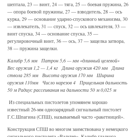
шептала, 23 — винт, 24 — тяга, 25 — боевая пружина, 26
— опора боевой пружины, 27 — взводитель, 28 — ось
курка, 29 — основание ударно-спускового механизма, 30
— извлекателъ, 31 — спуск, 32 — ось швлекателя, 33 —
винт спуска, 34 — основание спуска, 35 —
регулировочный винт, 36 — ось, 37 — защелка затвора,
38 — пружина защелки.
Калибр
5,6 мм
Патрон
5,6 — мм «длинный целевой»
Вес оружия
1,2 — 1,4 кг
Длина оружия
420 мм
Длина
ствола
285 мм
Высота оружия
170 мм
Ширина
оружия
110мм
Число нарезов
4
Прицельная дальность
50 м
Радиус рассеивания на дальности 50 м
0,025 м
Из специальных пистолетов упомянем хорошо
известный 26-мм однозарядный сигнальный пистолет
Г.С.Шпагина (СПШ), называемый часто «ракетницей».
Конструкция СПШ во многом заимствована у немецкого
сигнального пистолета «Вальтер». Калибр гладкого