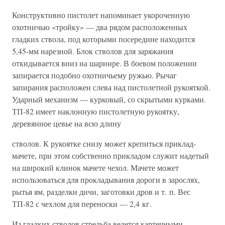
Конструктивно пистолет напоминает укороченную
охотничью «тройку» — два рядом расположенных
гладких ствола, под которыми посередине находится
5,45-мм нарезной. Блок стволов для заряжания
откидывается вниз на шарнире. В боевом положении
запирается подобно охотничьему ружью. Рычаг
запирания расположен слева над пистолетной рукояткой.
Ударный механизм — курковый, со скрытыми курками.
ТП-82 имеет наклонную пистолетную рукоятку,
деревянное цевье на всю длину
стволов. К рукоятке снизу может крепиться приклад-
мачете, при этом собственно прикладом служит надетый
на широкий клинок мачете чехол. Мачете может
использоваться для прокладывания дороги в зарослях,
рытья ям, разделки дичи, заготовки дров и т. п. Вес
ТП-82 с чехлом для переноски — 2,4 кг.
Из гладких стволов стрельба ведется картечными