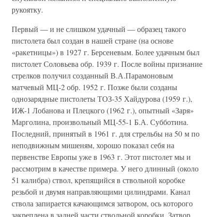
рукоятку.
Первый — и не слишком удачный — образец такого
пистолета был создан в нашей стране (на основе
«ракетницы») в 1927 г. Берсеневым. Более удачным был
пистолет Соловьева обр. 1939 г. После войны признание
стрелков получил созданный В.А.Парамоновым
матчевый МЦ-2 обр. 1952 г. Позже были созданы
однозарядные пистолеты ТОЗ-35 Хайдурова (1959 г.),
ИЖ-1 Лобанова и Плецкого (1962 г.), опытный «Заря»
Марголина, произвольный МЦ-55-1 Б.А. Субботина.
Последний, принятый в 1961 г. для стрельбы на 50 м по
неподвижным мишеням, хорошо показал себя на
первенстве Европы уже в 1963 г. Этот пистолет мы и
рассмотрим в качестве примера. У него длинный (около
51 калибра) ствол, крепящийся в ствольной коробке
резьбой и двумя направляющими цилиндрами. Канал
ствола запирается качающимся затвором, ось которого
закреплена в задней части ствольной коробки. Затвор