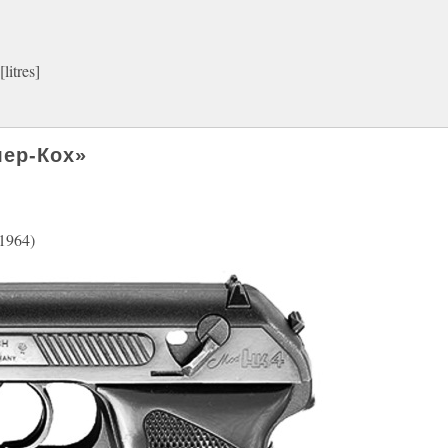
itres]
ер-Кох»
1964)