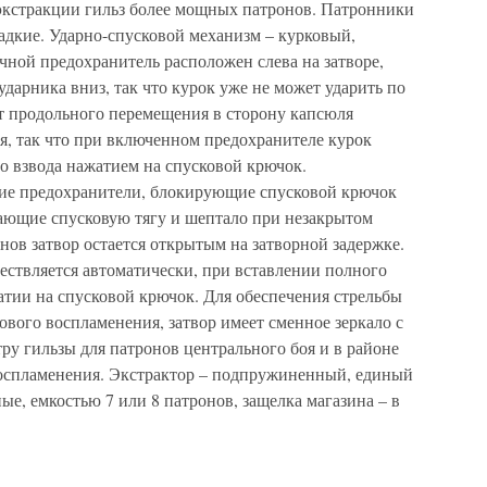
экстракции гильз более мощных патронов. Патронники
ладкие. Ударно-спусковой механизм – курковый,
чной предохранитель расположен слева на затворе,
дарника вниз, так что курок уже не может ударить по
от продольного перемещения в сторону капсюля
я, так что при включенном предохранителе курок
о взвода нажатием на спусковой крючок.
ие предохранители, блокирующие спусковой крючок
ающие спусковую тягу и шептало при незакрытом
нов затвор остается открытым на затворной задержке.
ствляется автоматически, при вставлении полного
жатии на спусковой крючок. Для обеспечения стрельбы
ового воспламенения, затвор имеет сменное зеркало с
тру гильзы для патронов центрального боя и в районе
воспламенения. Экстрактор – подпружиненный, единый
ые, емкостью 7 или 8 патронов, защелка магазина – в