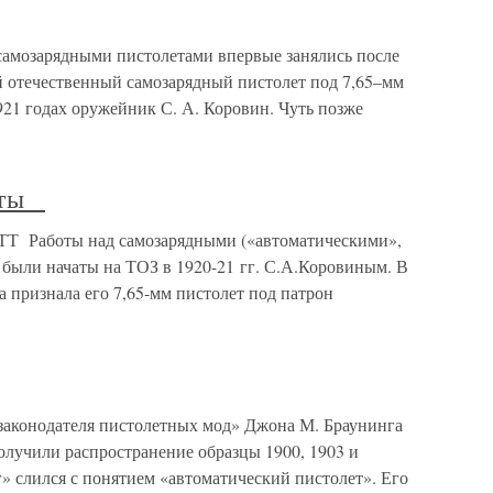
самозарядными пистолетами впервые занялись после
 отечественный самозарядный пистолет под 7,65–мм
921 годах оружейник С. А. Коровин. Чуть позже
леты
Т Работы над самозарядными («автоматическими»,
с были начаты на ТОЗ в 1920-21 гг. С.А.Коровиным. В
 признала его 7,65-мм пистолет под патрон
законодателя пистолетных мод» Джона М. Браунинга
олучили распространение образцы 1900, 1903 и
г» слился с понятием «автоматический пистолет». Его