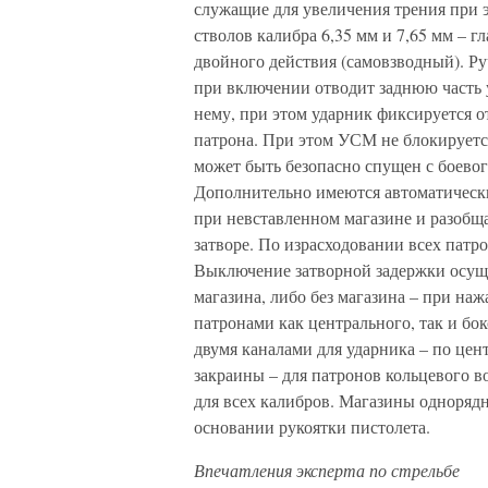
служащие для увеличения трения при 
стволов калибра 6,35 мм и 7,65 мм – г
двойного действия (самовзводный). Ру
при включении отводит заднюю часть у
нему, при этом ударник фиксируется 
патрона. При этом УСМ не блокируетс
может быть безопасно спущен с боевог
Дополнительно имеются автоматическ
при невставленном магазине и разобщ
затворе. По израсходовании всех патро
Выключение затворной задержки осуще
магазина, либо без магазина – при на
патронами как центрального, так и бок
двумя каналами для ударника – по цен
закраины – для патронов кольцевого 
для всех калибров. Магазины однорядн
основании рукоятки пистолета.
Впечатления эксперта по стрельбе