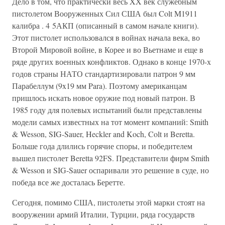
Дело в том, что практически весь XX век служебным
пистолетом Вооруженных Сил США был Colt M1911
калибра . 4 5АКП (описанный в самом начале книги).
Этот пистолет использовался в войнах начала века, во
Второй Мировой войне, в Корее и во Вьетнаме и еще в
ряде других военных конфликтов. Однако в конце 1970-х
годов страны НАТО стандартизировали патрон 9 мм
Парабеллум (9x19 мм Para). Поэтому американцам
пришлось искать новое оружие под новый патрон. В
1985 году для полевых испытаний были представлены
модели самых известных на тот момент компаний: Smith
& Wesson, SIG-Sauer, Heckler and Koch, Colt и Beretta.
Больше года длились горячие споры, и победителем
вышел пистолет Beretta 92FS. Представители фирм Smith
& Wesson и SIG-Sauer оспаривали это решение в суде, но
победа все же досталась Беретте.
Сегодня, помимо США, пистолеты этой марки стоят на
вооружении армий Италии, Турции, ряда государств