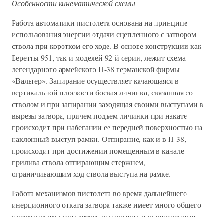
Особенности кинематической схемы
Работа автоматики пистолета основана на принципе
использования энергии отдачи сцепленного с затвором
ствола при коротком его ходе. В основе конструкции как
Беретты 951, так и моделей 92-й серии, лежит схема
легендарного армейского П-38 германской фирмы
«Вальтер». Запирание осуществляет качающаяся в
вертикальной плоскости боевая личинка, связанная со
стволом и при запирании заходящая своими выступами в
вырезы затвора, причем подъем личинки при накате
происходит при набегании ее передней поверхностью на
наклонный выступ рамки. Отпирание, как и в П-38,
происходит при достижении помещенным в канале
прилива ствола отпирающим стержнем,
ограничивающим ход ствола выступа на рамке.
Работа механизмов пистолета во время дальнейшего
инерционного отката затвора также имеет много общего
с германским пистолетом, однако есть и определенные