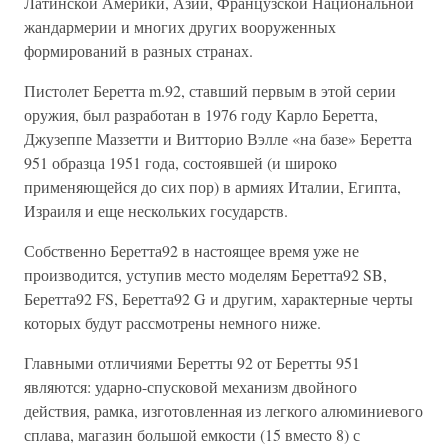
Латинской Америки, Азии, Французской Национальной
жандармерии и многих других вооруженных
формирований в разных странах.
Пистолет Беретта m.92, ставший первым в этой серии
оружия, был разработан в 1976 году Карло Беретта,
Джузеппе Маззетти и Витторио Вэлле «на базе» Беретта
951 образца 1951 года, состоявшей (и широко
применяющейся до сих пор) в армиях Италии, Египта,
Израиля и еще нескольких государств.
Собственно Беретта92 в настоящее время уже не
производится, уступив место моделям Беретта92 SB,
Беретта92 FS, Беретта92 G и другим, характерные черты
которых будут рассмотрены немного ниже.
Главными отличиями Беретты 92 от Беретты 951
являются: ударно-спусковой механизм двойного
действия, рамка, изготовленная из легкого алюминиевого
сплава, магазин большой емкости (15 вместо 8) с