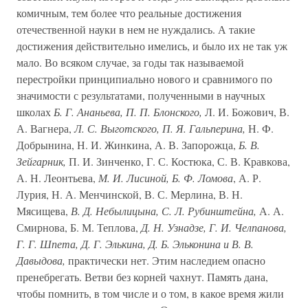
комичным, тем более что реальные достижения
отечественной науки в нем не нуждались. А такие
достижения действительно имелись, и было их не так уж
мало. Во всяком случае, за годы так называемой
перестройки принципиально нового и сравнимого по
значимости с результатами, полученными в научных
школах
Б. Г. Ананьева, П. П. Блонского,
Л. И. Божович, В.
А. Вагнера,
Л. С. Выготского, П. Я. Гальперина,
Н. Ф.
Добрынина, Н. И. Жинкина, А. В. Запорожца,
Б. В.
Зейгарник,
П. И. Зинченко, Г. С. Костюка, С. В. Кравкова,
А. Н. Леонтьева,
М. И. Лисиной, Б. Ф. Ломова
, А. Р.
Лурия, Н. А. Менчинской, В. С. Мерлина, В. Н.
Мясищева,
В. Д. Небылицына, С. Л. Рубинштейна,
А. А.
Смирнова, Б. М. Теплова,
Д. Н. Узнадзе, Г. И. Челпанова,
Г. Г. Шпета, Д. Г. Элькина, Д. Б. Эльконина и В. В.
Давыдова,
практически нет. Этим наследием опасно
пренебрегать. Ветви без корней чахнут. Память дана,
чтобы помнить, в том числе и о том, в какое время жили