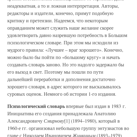
неадекватная, а то и ложная интерпретация. Авторы,
редакторы и издатели, конечно, примут подобную
критику и претензии. Надеемся, что некоторым
оправданием может служить наше желание скорее
удовлетворить давно назревшую потребность в Большом
психологическом словаре. При этом мы исходили из
мудрого правила: «Лучшее – враг хорошего». Конечно,
можно было бы пойти по «большому кругу» и начать
создавать словарь заново. Но это надолго задержало бы
его выход в свет. Поэтому мы пошли по пути
дальнейшей переработки и дополнения достаточно
хорошего словаря, в адрес которого не высказывалось
суровых оценок. Немного об истории 1-го издания.
Психологический словарь
впервые был издан в 1983 г.
Инициатива его создания принадлежала Анатолию
Александровичу
Смирнову
[1] (1894–1980), который в
1960-е гг. организовал небольшую группу энтузиастов во
главе с Николаем Ивановичем
Жинкиным
(1893–1979)