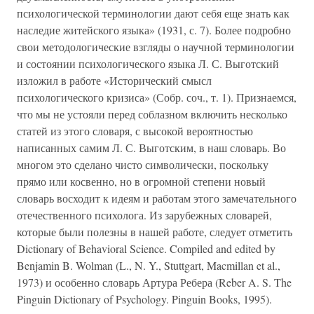
психологической терминологии дают себя еще знать как
наследие житейского языка» (1931, с. 7). Более подробно
свои методологические взгляды о научной терминологии
и состоянии психологического языка Л. С. Выготский
изложил в работе «Исторический смысл
психологического кризиса» (Собр. соч., т. 1). Признаемся,
что мы не устояли перед соблазном включить несколько
статей из этого словаря, с высокой вероятностью
написанных самим Л. С. Выготским, в наш словарь. Во
многом это сделано чисто символически, поскольку
прямо или косвенно, но в огромной степени новый
словарь восходит к идеям и работам этого замечательного
отечественного психолога. Из зарубежных словарей,
которые были полезны в нашей работе, следует отметить
Dictionary of Behavioral Science. Compiled and edited by
Benjamin B. Wolman (L., N. Y., Stuttgart, Macmillan et al.,
1973) и особенно словарь Артура Ребера (Reber A. S. The
Pinguin Dictionary of Psychology. Pinguin Books, 1995).