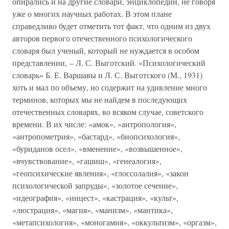
опирались и на другие словари, энциклопедии, не говоря
уже о многих научных работах. В этом плане
справедливо будет отметить тот факт, что одним из двух
авторов первого отечественного психологического
словаря был ученый, который не нуждается в особом
представлении, – Л. С. Выготский. «Психологический
словарь» Б. Е. Варшавы и Л. С. Выготского (М., 1931)
хоть и мал по объему, но содержит на удивление много
терминов, которых мы не найдем в последующих
отечественных словарях, во всяком случае, советского
времени. В их числе: «амок», «антропология»,
«антропометрия», «бастард», «биопсихология»,
«буриданов осел», «вменение», «возвышенное»,
«вчувствование», «гашиш», «генеалогия»,
«геопсихические явления», «глоссолалия», «закон
психологической запруды», «золотое сечение»,
«идеография», «инцест», «кастрация», «культ»,
«люстрация», «магия», «манизм», «мантика»,
«метапсихология», «моногамия», «оккультизм», «оргазм»,