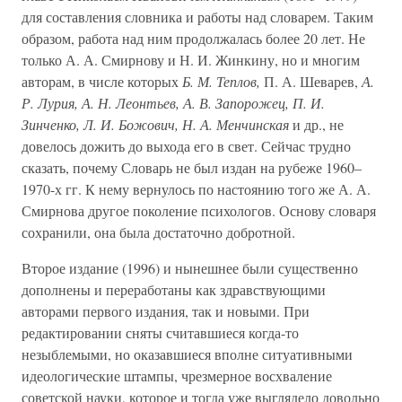
для составления словника и работы над словарем. Таким
образом, работа над ним продолжалась более 20 лет. Не
только А. А. Смирнову и Н. И. Жинкину, но и многим
авторам, в числе которых
Б. М. Теплов,
П. А. Шеварев,
А.
Р. Лурия, А. Н. Леонтьев, А. В. Запорожец, П. И.
Зинченко, Л. И. Божович, Н. А. Менчинская
и др., не
довелось дожить до выхода его в свет. Сейчас трудно
сказать, почему Словарь не был издан на рубеже 1960–
1970-х гг. К нему вернулось по настоянию того же А. А.
Смирнова другое поколение психологов. Основу словаря
сохранили, она была достаточно добротной.
Второе издание (1996) и нынешнее были существенно
дополнены и переработаны как здравствующими
авторами первого издания, так и новыми. При
редактировании сняты считавшиеся когда-то
незыблемыми, но оказавшиеся вполне ситуативными
идеологические штампы, чрезмерное восхваление
советской науки, которое и тогда уже выглядело довольно