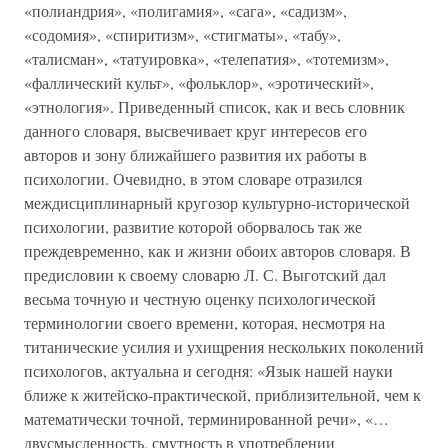
«полиандрия», «полигамия», «сага», «садизм»,
«содомия», «спиритизм», «стигматы», «табу»,
«талисман», «татуировка», «телепатия», «тотемизм»,
«фаллический культ», «фольклор», «эротический»,
«этнология». Приведенный список, как и весь словник
данного словаря, высвечивает круг интересов его
авторов и зону ближайшего развития их работы в
психологии. Очевидно, в этом словаре отразился
междисциплинарный кругозор культурно-исторической
психологии, развитие которой оборвалось так же
преждевременно, как и жизни обоих авторов словаря. В
предисловии к своему словарю Л. С. Выготский дал
весьма точную и честную оценку психологической
терминологии своего времени, которая, несмотря на
титанические усилия и ухищрения нескольких поколений
психологов, актуальна и сегодня: «Язык нашей науки
ближе к житейско-практической, приблизительной, чем к
математически точной, терминированной речи», «…
двусмысленность, смутность в употреблении