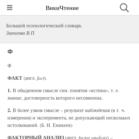
ВикиЧтение
Большой психологический словарь
Зинченко В П
Ф
Ф
ФАКТ
(англ.
fact
).
1.
В обыденном смысле син. понятия «истина», т. е.
знание
, достоверность которого несомненна.
2.
В более узком смысле – результат
наблюдения
(в т. ч.
измерения) и эксперимента, не допускающий нескольких
истолкований. (Б. Н. Еникеев)
ФАКТОРНЫЙ АНАЛИЗ
(англ.
factor analysis
) –