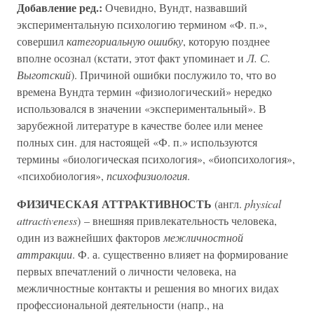
Добавление ред.:
Очевидно, Вундт, назвавший
экспериментальную психологию термином «Ф. п.»,
совершил
категориальную ошибку
, которую позднее
вполне осознал (кстати, этот факт упоминает и
Л. С.
Выготский
). Причиной ошибки послужило то, что во
времена Вундта термин «физиологический» нередко
использовался в значении «экспериментальный». В
зарубежной литературе в качестве более или менее
полных син. для настоящей «Ф. п.» используются
термины «биологическая психология», «биопсихология»,
«психобиология»,
психофизиология
.
ФИЗИЧЕСКАЯ АТТРАКТИВНОСТЬ
(англ.
physical
attractiveness
) – внешняя привлекательность человека,
один из важнейших факторов
межличностной
аттракции
. Ф. а. существенно влияет на формирование
первых впечатлений о личности человека, на
межличностные контакты и решения во многих видах
профессиональной деятельности (напр., на