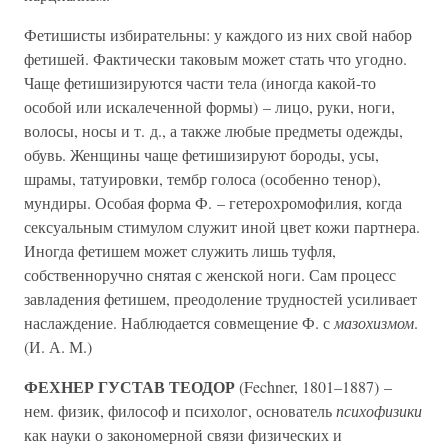
Фетишисты избирательны: у каждого из них свой набор
фетишей. Фактически таковым может стать что угодно.
Чаще фетишизируются части тела (иногда какой-то
особой или искалеченной формы) – лицо, руки, ноги,
волосы, носы и т. д., а также любые предметы одежды,
обувь. Женщины чаще фетишизируют бороды, усы,
шрамы, татуировки, тембр голоса (особенно тенор),
мундиры. Особая форма Ф. – гетерохромофилия, когда
сексуальным стимулом служит иной цвет кожи партнера.
Иногда фетишем может служить лишь туфля,
собственноручно снятая с женской ноги. Сам процесс
завладения фетишем, преодоление трудностей усиливает
наслаждение. Наблюдается совмещение Ф. с
мазохизмом
.
(И. А. М.)
ФЕХНЕР ГУСТАВ ТЕОДОР
(Fechner, 1801–1887) –
нем. физик, философ и психолог, основатель
психофизики
как науки о закономерной связи физических и