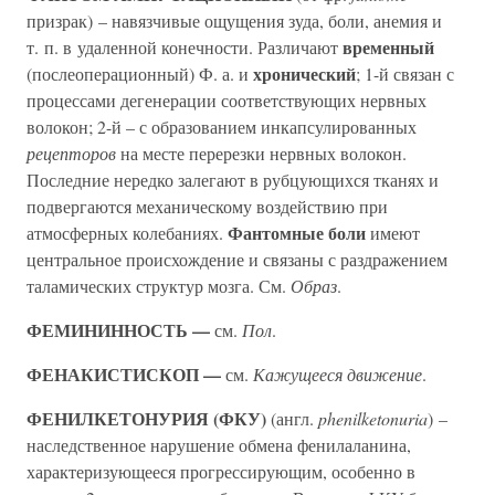
призрак) – навязчивые ощущения зуда, боли, анемия и
временный
т. п. в удаленной конечности. Различают
хронический
(послеоперационный) Ф. а. и
; 1-й связан с
процессами дегенерации соответствующих нервных
волокон; 2-й – с образованием инкапсулированных
рецепторов
на месте перерезки нервных волокон.
Последние нередко залегают в рубцующихся тканях и
подвергаются механическому воздействию при
Фантомные боли
атмосферных колебаниях.
имеют
центральное происхождение и связаны с раздражением
таламических структур мозга. См.
Образ
.
ФЕМИНИННОСТЬ —
см.
Пол
.
ФЕНАКИСТИСКОП —
см.
Кажущееся движение
.
ФЕНИЛКЕТОНУРИЯ (ФКУ)
(англ.
phenilketonuria
) –
наследственное нарушение обмена фенилаланина,
характеризующееся прогрессирующим, особенно в