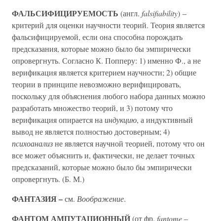
ФАЛЬСИФИЦИРУЕМОСТЬ
(англ.
falsifiability
) –
критерий для оценки научности теорий. Теория является
фальсифицируемой, если она способна порождать
предсказания, которые можно было бы эмпирически
опровергнуть. Согласно К. Попперу: 1) именно Ф., а не
верификация является критерием научности; 2) общие
теории в принципе невозможно верифицировать,
поскольку для объяснения любого набора данных можно
разработать множество теорий, и 3) потому что
верификация опирается на
индукцию
, а индуктивный
вывод не является полностью достоверным; 4)
психоанализ
не является научной теорией, потому что он
все может объяснить и, фактически, не делает точных
предсказаний, которые можно было бы эмпирически
опровергнуть. (Б. М.)
ФАНТАЗИЯ –
см.
Воображение
.
ФАНТОМ АМПУТАЦИОННЫЙ
(от фр.
fantome
–