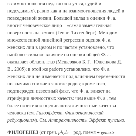
взаимоотношения педагогов и уч-ся, судий и
подсудимых), равно как и на взаимоотношения людей в
повседневной жизни. Большой вклад в оценки Ф. а.
вносит человеческое лицо – «самая замечательная
поверхность на земле» (Георг Лихтенберг). Методом
множественной линейной регрессии оценок Ф. а.
женских лиц в целом и по частям установлено, что
наиболее сильное влияние на оценки общей Ф. а.
оказывает область глаз (Мещеряков Б. Г., Ющенкова Д.
В., 2005); в этой же работе установлено, что Ф. а.
женских лиц не изменяется под влиянием беременности,
но значимо снижается после родов; кроме того,
подтвержден известный факт, что Ф. а. влияет на
атрибуции личностных качеств: чем выше Ф. а., тем
более позитивно оцениваются личностные качества
человека (см.
Галоэффект, Физиогномический
редукционизм
). См.
Аттрактивность, Эффект пупсика
.
ФИЛОГЕНЕЗ
(от греч.
phyle
– род, племя +
genesis
–