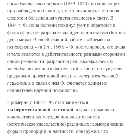
последовательных образов
(1839–1840), возникающих
при наблюдении Солнца, у него появились частичная
слепота и болезненная чувствительность к свету. В
1844 г. Ф. из-за болезни покинул ун-т и обратился к
философии, где разрабатывал идеи панпсихизма (Бог как
душа мира). В своей главной работе – «Элементы
психофизики» (в 2 т., 1860) – Ф. постулировал, что душа
и тело являются в действительности разными сторонами
одной реальности, разработал ряд
психофизических
методов
, вывел психофизический закон и, по существу,
предложил проект новой науки –
экспериментальной
психологии,
в связи с чем Ф. считается одним из
основателей научной психологии.
Примерно с 1865 г. Ф. стал заниматься
экспериментальной эстетикой
: изучал с помощью
количественных методов привлекательность
(эстетическое удовольствие) различных геометрических
форм и пропорций; в частности, обнаружил, что