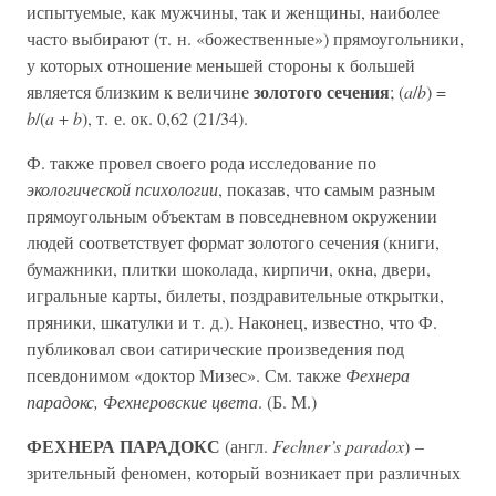
испытуемые, как мужчины, так и женщины, наиболее
часто выбирают (т. н. «божественные») прямоугольники,
у которых отношение меньшей стороны к большей
золотого сечения
является близким к величине
; (
a
/
b
) =
b
/(
a
+
b
), т. е. ок. 0,62 (21/34).
Ф. также провел своего рода исследование по
экологической психологии
, показав, что самым разным
прямоугольным объектам в повседневном окружении
людей соответствует формат золотого сечения (книги,
бумажники, плитки шоколада, кирпичи, окна, двери,
игральные карты, билеты, поздравительные открытки,
пряники, шкатулки и т. д.). Наконец, известно, что Ф.
публиковал свои сатирические произведения под
псевдонимом «доктор Мизес». См. также
Фехнера
парадокс, Фехнеровские цвета
. (Б. М.)
ФЕХНЕРА ПАРАДОКС
(англ.
Fechner’s paradox
) –
зрительный феномен, который возникает при различных