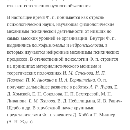
отказ от естественнонаучного объяснения.
В настоящее время Ф. п. понимается как отрасль
психологической науки, изучающая физиологические
механизмы психической деятельности от низших до
самых высоких уровней ее организации. Внутри Ф. п.
выделились
психофизиология
и
нейропсихология
, в
которых изучаются нейронные механизмы психических
процессов. В отечественной психологии Ф. п. строится
на принципах материалистического монизма и
теоретических положениях
И. М. Сеченова, И. П.
Павлова, П. К. Анохина
и
Н. А. Бернштейна
. Ф. п.
получает дальнейшее развитие в работах
А. Р. Лурия
, Е.
Д. Хомской, Е. Н. Соколова, Н. П. Бехтеревой, М. Н.
Ливанова,
Б. М. Теплова
, В. Д. Небылицына, И. В. Равич-
Щербо и др. В зарубежной науке крупными
представителями Ф. п. являются Д. Хэбб и П. Милнер.
(А. Н. Ждан)