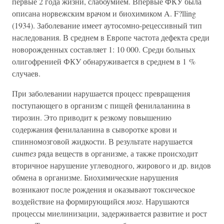
первые 2 года жизни, слабоумием. Впервые ФКУ была
описана норвежским врачом и биохимиком A. F?lling
(1934). Заболевание имеет аутосомно-рецессивный тип
наследования. В среднем в Европе частота дефекта среди
новорожденных составляет 1: 10 000. Среди больных
олигофренией ФКУ обнаруживается в среднем в 1 %
случаев.
При заболевании нарушается процесс превращения
поступающего в организм с пищей фенилаланина в
тирозин. Это приводит к резкому повышению
содержания фенилаланина в сыворотке крови и
спинномозговой жидкости. В результате нарушается
синтез
ряда веществ в организме, а также происходит
вторичное нарушение углеводного, жирового и др. видов
обмена в организме. Биохимические нарушения
возникают после рождения и оказывают токсическое
воздействие на формирующийся
мозг
. Нарушаются
процессы миелинизации, задерживается развитие и рост