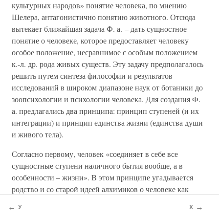
культурных народов» понятие человека, по мнению
Шелера, антагонистично понятию животного. Отсюда
вытекает ближайшая задача Ф. а. – дать сущностное
понятие о человеке, которое предоставляет человеку
особое положение, несравнимое с особым положением
к.-л. др. рода живых существ. Эту задачу предполагалось
решить путем синтеза философии и результатов
исследований в широком диапазоне наук от ботаники до
зоопсихологии и психологии человека. Для создания Ф.
а. предлагались два принципа: принцип ступеней (и их
интеграции) и принцип единства жизни (единства души
и живого тела).
Согласно первому, человек «соединяет в себе все
сущностные ступени наличного бытия вообще, а в
особенности – жизни». В этом принципе угадывается
родство и со старой идеей алхимиков о человеке как
микрокосме, и с идеей об эволюционном развитии форм
←
→
У
Х
жизни. Второй принцип определенно имеет