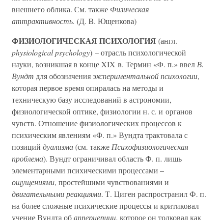
внешнего облика. См. также
Физическая
аттрактивность
. (Д. В. Ющенкова)
ФИЗИОЛОГИЧЕСКАЯ ПСИХОЛОГИЯ
(англ.
physiological psychology
) – отрасль психологической
науки, возникшая в конце XIX в. Термин «Ф. п.» ввел
В.
Вундт
для обозначения
экспериментальной психологии
,
которая первое время опиралась на методы и
техническую базу исследований в астрономии,
физиологической оптике, физиологии н. с. и органов
чувств. Отношение физиологических процессов к
психическим явлениям «Ф. п.» Вундта трактовала с
позиций
дуализма
(см. также
Психофизиологическая
проблема
). Вундт ограничивал область Ф. п. лишь
элементарными психическими процессами –
ощущениями
, простейшими чувствованиями и
двигательными реакциями
. Т. Циген распространил Ф. п.
на более сложные психические процессы и критиковал
учение Вундта об
апперцепции
, которое он толковал как