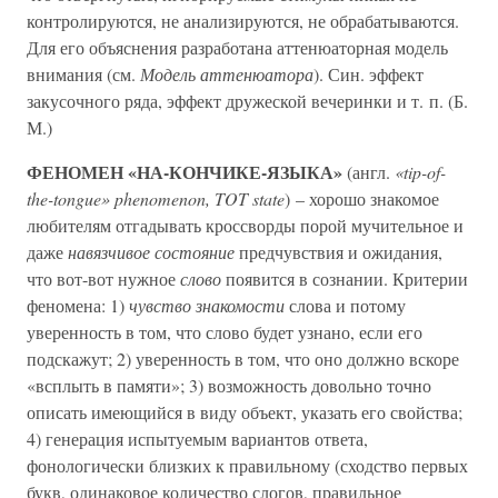
контролируются, не анализируются, не обрабатываются.
Для его объяснения разработана аттенюаторная модель
внимания (см.
Модель аттенюатора
). Син. эффект
закусочного ряда, эффект дружеской вечеринки и т. п. (Б.
М.)
ФЕНОМЕН «НА-КОНЧИКЕ-ЯЗЫКА»
(англ.
«tip-of-
the-tongue» phenomenon, TOT state
) – хорошо знакомое
любителям отгадывать кроссворды порой мучительное и
даже
навязчивое состояние
предчувствия и ожидания,
что вот-вот нужное
слово
появится в сознании. Критерии
феномена: 1)
чувство знакомости
слова и потому
уверенность в том, что слово будет узнано, если его
подскажут; 2) уверенность в том, что оно должно вскоре
«всплыть в памяти»; 3) возможность довольно точно
описать имеющийся в виду объект, указать его свойства;
4) генерация испытуемым вариантов ответа,
фонологически близких к правильному (сходство первых
букв, одинаковое количество слогов, правильное