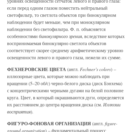
уровнях освещенности сетчаток левого и правого глаза:
если перед одним глазом поместить нейтральный
светофильтр, то светлота объектов при бинокулярном
наблюдении будет меньше, чем при монокулярном
наблюдении без светофильтра. Ф. п. объясняется
особенностями
бинокулярного зрения
, вследствие которых
воспринимаемая бинокулярно светлота объектов
соответствует скорее среднему арифметическому уровню
освещенности левого и правого глаза, нежели их сумме.
ФЕХНЕРОВСКИЕ ЦВЕТА
(англ.
Fechner’s colors
) –
иллюзорные цвета, которые можно наблюдать при
вращении (5–20 об/с) черно-белого диска (диск Бэнхема)
с концентрическими черными дугами на белой половине
круга. Цвет, в который окрашиваются дуги, определяется
их расстоянием до центра вращения диска (см.
Иллюзии
восприятия
).
ФИГУРО-ФОНОВАЯ ОРГАНИЗАЦИЯ
(англ.
figure-
ground organization
) – фундаментальный процесс