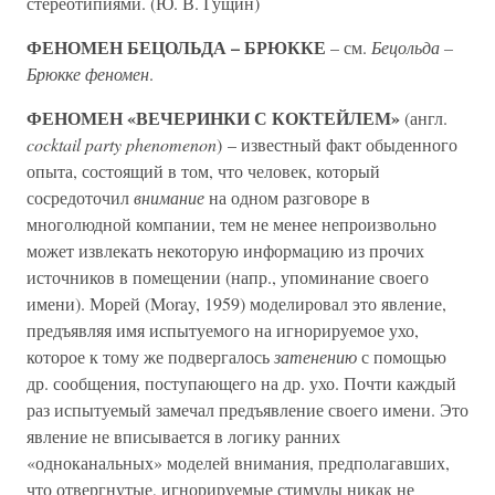
стереотипиями. (Ю. В. Гущин)
ФЕНОМЕН БЕЦОЛЬДА – БРЮККЕ
– см.
Бецольда –
Брюкке феномен
.
ФЕНОМЕН «ВЕЧЕРИНКИ С КОКТЕЙЛЕМ»
(англ.
cocktail party phenomenon
) – известный факт обыденного
опыта, состоящий в том, что человек, который
сосредоточил
внимание
на одном разговоре в
многолюдной компании, тем не менее непроизвольно
может извлекать некоторую информацию из прочих
источников в помещении (напр., упоминание своего
имени). Морей (Moray, 1959) моделировал это явление,
предъявляя имя испытуемого на игнорируемое ухо,
которое к тому же подвергалось
затенению
с помощью
др. сообщения, поступающего на др. ухо. Почти каждый
раз испытуемый замечал предъявление своего имени. Это
явление не вписывается в логику ранних
«одноканальных» моделей внимания, предполагавших,
что отвергнутые, игнорируемые стимулы никак не