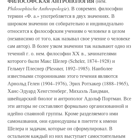
ФИЛОСОФСКАЯ АНТРОПОЛОГИЯ
(нем.
Philosophische Anthropologie
). В современ. философии
термин «Ф. а.» употребляется в двух значениях. В
широком значении он собирательно и индивидуально
относится к философским учениям о человеке в целом
(независимо от того, как называл свое учение о человеке
сам автор). В более узком значении так называют одно из
течений г. о. нем. философии XX в., зачинателями
которого были Макс Шелер (Scheler, 1874–1928) и
Гельмут Плеснер (Plessner, 1892–1985). Наиболее
известными сторонниками этого течения являются
Арнольд Гелен (1904–1976), Эрих Ротхакер (1888–1965),
Ханс-Эдуард Хенгстенберг, Михаэль Ландман,
швейцарский биолог и антрополог Адольф Портман. Все
эти авторы не составляют формально организованной и
идейно спаянной группы. Кроме разделяемого ими
самоназвания, они единодушны в пиетете к имени
Шелера и задачам, которые он сформулировал. В
остальном каждый из них выступает самостоятельным