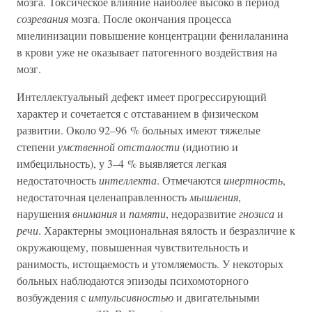
мозга. Токсическое влияние наиболее высоко в период
созревания
мозга. После окончания процесса
миелинизации повышение концентрации фенилаланина
в крови уже не оказывает патогенного воздействия на
мозг.
Интеллектуальный дефект имеет прогрессирующий
характер и сочетается с отставанием в физическом
развитии. Около 92–96 % больных имеют тяжелые
степени
умственной отсталости
(идиотию и
имбецильность), у 3–4 % выявляется легкая
недостаточность
интеллекта
. Отмечаются
инертность
,
недостаточная целенаправленность
мышления
,
нарушения
внимания
и
памяти
, недоразвитие
гнозиса
и
речи
. Характерны эмоциональная вялость и безразличие к
окружающему, повышенная чувствительность и
ранимость, истощаемость и утомляемость. У некоторых
больных наблюдаются эпизоды психомоторного
возбуждения с
импульсивностью
и двигательными