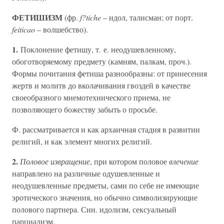
ФЕТИШИЗМ
(фр.
f?tiche
– идол, талисман; от порт.
feiticao
– волшебство).
1.
Поклонение фетишу, т. е. неодушевленному,
обоготворяемому предмету (камням, палкам, проч.).
Формы почитания фетиша разнообразны: от принесения
жертв и молитв до вколачивания гвоздей в качестве
своеобразного мнемотехнического приема, не
позволяющего божеству забыть о просьбе.
Ф. рассматривается и как архаичная стадия в развитии
религий, и как элемент многих религий.
2.
Половое извращение
, при котором половое
влечение
направлено на различные одушевленные и
неодушевленные предметы, сами по себе не имеющие
эротического значения, но обычно символизирующие
полового партнера. Син. идолизм, сексуальный
парциализм.