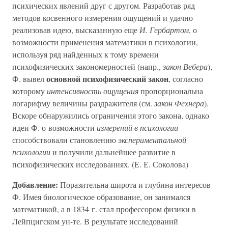
психических явлений друг с другом. Разработав ряд
методов косвенного измерения ощущений и удачно
реализовав идею, высказанную еще
И. Гербартом
, о
возможности применения математики в психологии,
используя ряд найденных к тому времени
психофизических закономерностей (напр.,
закон Вебера
),
основной психофизический закон
Ф. вывел
, согласно
которому
интенсивность ощущения
пропорциональна
логарифму величины раздражителя (см.
закон Фехнера
).
Вскоре обнаружились ограничения этого закона, однако
идеи Ф. о возможности
измерений в психологии
способствовали становлению
экспериментальной
психологии
и получили дальнейшее развитие в
психофизических исследованиях. (Е. Е. Соколова)
Добавление:
Поразительна широта и глубина интересов
Ф. Имея биологическое образование, он занимался
математикой, а в 1834 г. стал профессором физики в
Лейпцигском ун-те. В результате исследований