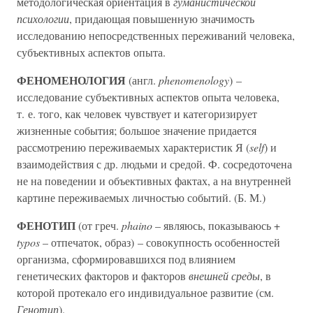
методологическая ориентация в
гуманистической
психологии
, придающая повышенную значимость
исследованию непосредственных переживаний человека,
субъективных аспектов опыта.
ФЕНОМЕНОЛОГИЯ
(англ.
phenomenology
) –
исследование субъективных аспектов опыта человека,
т. е. того, как человек чувствует и категоризирует
жизненные события; большое значение придается
рассмотрению переживаемых характеристик Я (
self
) и
взаимодействия с др. людьми и средой. Ф. сосредоточена
не на поведении и объективных фактах, а на внутренней
картине переживаемых личностью событий. (Б. М.)
ФЕНОТИП
(от греч.
phaino
– являюсь, показываюсь +
typos
– отпечаток, образ) – совокупность особенностей
организма, сформировавшихся под влиянием
генетических факторов и факторов
внешней среды
, в
которой протекало его индивидуальное развитие (см.
Генотип
).