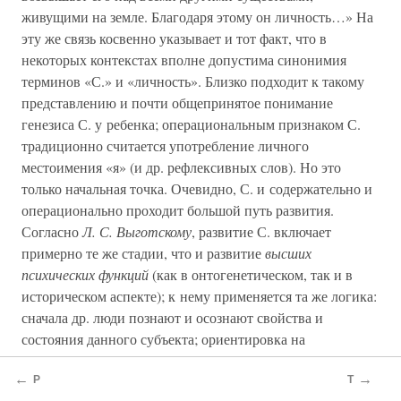
живущими на земле. Благодаря этому он личность…» На
эту же связь косвенно указывает и тот факт, что в
некоторых контекстах вполне допустима синонимия
терминов «С.» и «личность». Близко подходит к такому
представлению и почти общепринятое понимание
генезиса С. у ребенка; операциональным признаком С.
традиционно считается употребление личного
местоимения «я» (и др. рефлексивных слов). Но это
только начальная точка. Очевидно, С. и содержательно и
операционально проходит большой путь развития.
Согласно
Л. С. Выготскому
, развитие С. включает
примерно те же стадии, что и развитие
высших
психических функций
(как в онтогенетическом, так и в
историческом аспекте); к нему применяется та же логика:
сначала др. люди познают и осознают свойства и
состояния данного субъекта; ориентировка на
внутренние свойства и состояния ребенка включается
←
→
взрослыми в содержание совокупной и совместной
Р
Т