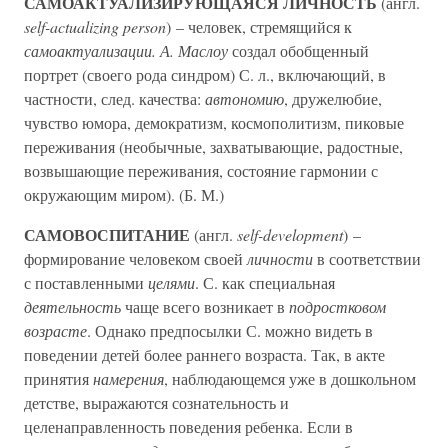
САМОАКТУАЛИЗИРУЮЩАЯСЯ ЛИЧНОСТЬ
(англ.
self-actualizing person
) – человек, стремящийся к
самоактуализации. А. Маслоу
создал обобщенный
портрет (своего рода синдром) С. л., включающий, в
частности, след. качества:
автономию
, дружелюбие,
чувство юмора, демократизм, космополитизм, пиковые
переживания (необычные, захватывающие, радостные,
возвышающие переживания, состояние гармонии с
окружающим миром). (Б. М.)
САМОВОСПИТАНИЕ
(англ.
self-development
) –
формирование человеком своей
личности
в соответствии
с поставленными
целями
. С. как специальная
деятельность
чаще всего возникает в
подростковом
возрасте
. Однако предпосылки С. можно видеть в
поведении детей более раннего возраста. Так, в акте
принятия
намерения
, наблюдающемся уже в дошкольном
детстве, выражаются сознательность и
целенаправленность поведения ребенка. Если в