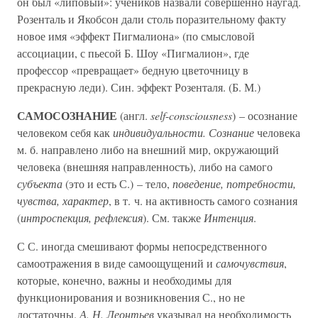
он был «липовый»: учеников назвали совершенно наугад.
Розенталь и Якобсон дали столь поразительному факту
новое имя «эффект Пигмалиона» (по смысловой
ассоциации, с пьесой Б. Шоу «Пигмалион», где
профессор «превращает» бедную цветочницу в
прекрасную леди). Син. эффект Розенталя. (Б. М.)
САМОСОЗНАНИЕ
(англ.
self
-
consciousness
) – осознание
человеком себя как
индивидуальности. Сознание
человека
м. б. направлено либо на внешний мир, окружающий
человека (внешняя направленность), либо на самого
субъекта
(это и есть С.) – тело,
поведение, потребности,
чувства, характер
, в т. ч. на активность самого сознания
(
интроспекция, рефлексия
). См. также
Интенция
.
С С. иногда смешивают формы непосредственного
самоотражения в виде самоощущений и
самочувствия
,
которые, конечно, важны и необходимы для
функционирования и возникновения С., но не
достаточны.
А. Н. Леонтьев
указывал на необходимость