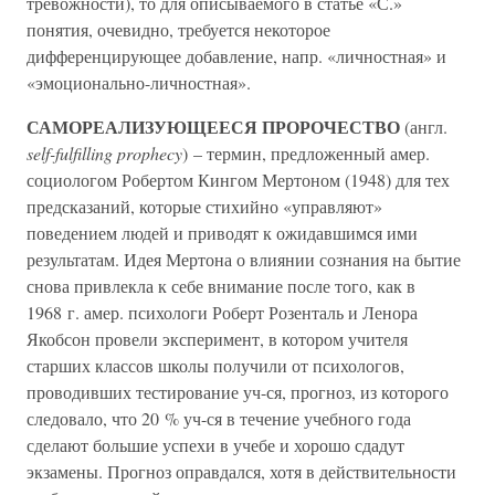
тревожности), то для описываемого в статье «С.»
понятия, очевидно, требуется некоторое
дифференцирующее добавление, напр. «личностная» и
«эмоционально-личностная».
САМОРЕАЛИЗУЮЩЕЕСЯ ПРОРОЧЕСТВО
(англ.
self-fulfilling prophecy
) – термин, предложенный амер.
социологом Робертом Кингом Мертоном (1948) для тех
предсказаний, которые стихийно «управляют»
поведением людей и приводят к ожидавшимся ими
результатам. Идея Мертона о влиянии сознания на бытие
снова привлекла к себе внимание после того, как в
1968 г. амер. психологи Роберт Розенталь и Ленора
Якобсон провели эксперимент, в котором учителя
старших классов школы получили от психологов,
проводивших тестирование уч-ся, прогноз, из которого
следовало, что 20 % уч-ся в течение учебного года
сделают большие успехи в учебе и хорошо сдадут
экзамены. Прогноз оправдался, хотя в действительности