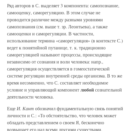
Ряд авторов в С. выделяет 3 компонента: самопознание,
самооценку, саморегуляцию. В этом случае не
проводится различие между разными уровнями
самопознания (см. выше т. зр. Леонтьева), а также
самооценки и саморегуляции. В частности,
использование термина «саморегуляция» (в контексте С.)
ведет к понятийной путанице, т. к. традиционно
саморегуляцией называют процессы, происходящие
независимо от сознания и воли человека: напр.,
саморегуляция осуществляется в гомеостатической
системе регуляции внутренней среды организма. В то же
время несомненно, что С. составляет необходимое
любой
условие и управляющий компонент
сознательной
деятельности человека.
Еще
И. Кант
обозначил фундаментальную связь понятий
личности и С.: «То обстоятельство, что человек может
обладать представлением о своем Я, бесконечно
возвышает его над всеми другими существами,