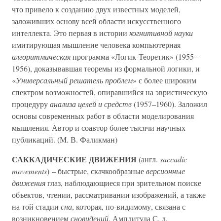
что привело к созданию двух известных моделей,
заложивших основу всей области искусственного
интеллекта. Это первая в истории
когнитивной науки
имитирующая мышление человека компьютерная
алгоритмическая
программа «Логик-Теоретик» (1955–
1956), доказывавшая теоремы из формальной логики, и
«
Универсальный решатель проблем
» с более широким
спектром возможностей, опиравшийся на эвристическую
процедуру
анализа целей и средств
(1957–1960). Заложил
основы современных работ в области моделирования
мышления. Автор и соавтор более тысячи научных
публикаций. (М. В. Фаликман)
САККАДИЧЕСКИЕ ДВИЖЕНИЯ
(англ.
saccadic
movements
) – быстрые, скачкообразные
версионные
движения
глаз, наблюдающиеся при зрительном поиске
объектов, чтении, рассматривании изображений, а также
на той стадии
сна
, которая, по-видимому, связана с
возникновением
сновидений
. Амплитуда С. д.