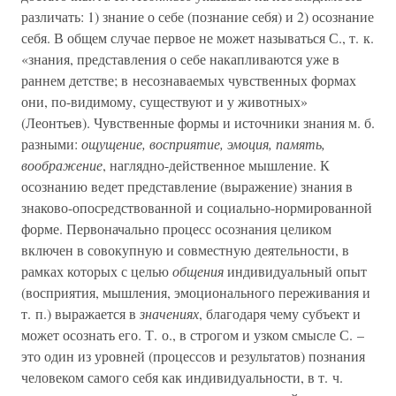
различать: 1) знание о себе (познание себя) и 2) осознание
себя. В общем случае первое не может называться С., т. к.
«знания, представления о себе накапливаются уже в
раннем детстве; в несознаваемых чувственных формах
они, по-видимому, существуют и у животных»
(Леонтьев). Чувственные формы и источники знания м. б.
разными:
ощущение, восприятие, эмоция, память,
воображение
, наглядно-действенное мышление. К
осознанию ведет представление (выражение) знания в
знаково-опосредствованной и социально-нормированной
форме. Первоначально процесс осознания целиком
включен в совокупную и совместную деятельности, в
рамках которых с целью
общения
индивидуальный опыт
(восприятия, мышления, эмоционального переживания и
т. п.) выражается в
значениях
, благодаря чему субъект и
может осознать его. Т. о., в строгом и узком смысле С. –
это один из уровней (процессов и результатов) познания
человеком самого себя как индивидуальности, в т. ч.