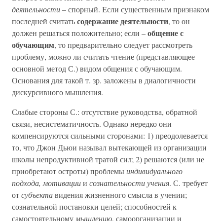
деятельности
– спорный. Если существенным признаком
содержание деятельности
последней считать
, то он
общение с
должен решаться положительно; если –
обучающим
, то предварительно следует рассмотреть
проблему, можно ли считать чтение (представляющее
основной метод С.) видом общения с обучающим.
Основания для такой т. зр. заложены в диалогичности
дискурсивного мышления.
Слабые стороны С.: отсутствие руководства, обратной
связи, несистематичность. Однако нередко они
компенсируются сильными сторонами: 1) преодолевается
то, что Джон Дьюи называл вытекающей из организации
школы непродуктивной тратой сил; 2) решаются (или не
приобретают остроты) проблемы
индивидуального
подхода, мотивации
и
сознательности учения
. С. требует
от
субъекта
видения жизненного смысла в учении;
сознательной постановки целей; способностей к
самостоятельному
мышлению
, самоорганизации и