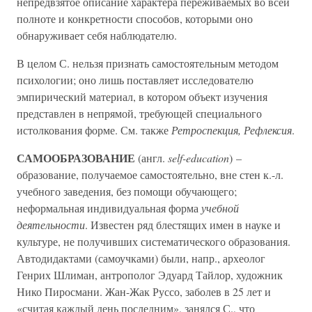
непредвзятое описание характера переживаемых во всей
полноте и конкретности способов, которыми оно
обнаруживает себя наблюдателю.
В целом С. нельзя признать самостоятельным методом
психологии; оно лишь поставляет исследователю
эмпирический материал, в котором объект изучения
представлен в непрямой, требующей специального
истолкования форме. См. также
Ретроспекция, Рефлексия
.
САМООБРАЗОВАНИЕ
(англ.
self-education
) –
образование, получаемое самостоятельно, вне стен к.-л.
учебного заведения, без помощи обучающего;
неформальная индивидуальная форма
учебной
деятельности
. Известен ряд блестящих имен в науке и
культуре, не получивших систематического образования.
Автодидактами (самоучками) были, напр., археолог
Генрих Шлиман, антрополог Эдуард Тайлор, художник
Нико Пиросмани. Жан-Жак Руссо, заболев в 25 лет и
«считая каждый день последним», занялся С., что