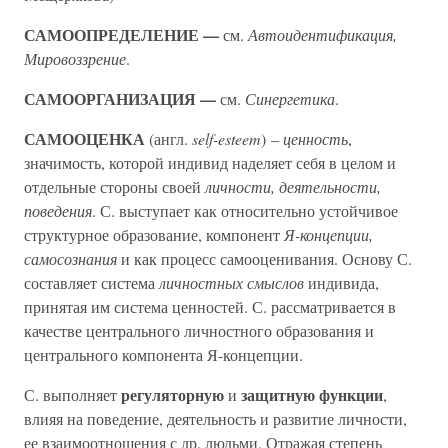
САМООПРЕДЕЛЕНИЕ —
см.
Автоидентификация,
Мировоззрение
.
САМООРГАНИЗАЦИЯ —
см.
Синергетика
.
САМООЦЕНКА
(англ.
self-esteem
) –
ценность
,
значимость, которой индивид наделяет себя в целом и
отдельные стороны своей
личности, деятельности,
поведения
. С. выступает как относительно устойчивое
структурное образование, компонент
Я-концепции,
самосознания
и как процесс самооценивания. Основу С.
составляет система
личностных смыслов
индивида,
принятая им система ценностей. С. рассматривается в
качестве центрального личностного образования и
центрального компонента Я-концепции.
регуляторную
защитную функции
С. выполняет
и
,
влияя на поведение, деятельность и развитие личности,
ее взаимоотношения с др. людьми. Отражая степень