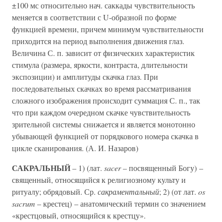
±100 мс относительно нач. саккады чувствительность
меняется в соответствии с U-образной по форме
функцией времени, причем минимум чувствительности
приходится на период выполнения движения глаз.
Величина С. п. зависит от физических характеристик
стимула (размера, яркости, контраста, длительности
экспозиции) и амплитуды скачка глаз. При
последовательных скачках во время рассматривания
сложного изображения происходит суммация С. п., так
что при каждом очередном скачке чувствительность
зрительной системы снижается и является монотонно
убывающей функцией от порядкового номера скачка в
цикле сканирования. (А. И. Назаров)
САКРАЛЬНЫЙ
– 1) (лат.
sacer
– посвященный Богу) –
священный, относящийся к религиозному культу и
ритуалу; обрядовый. Ср.
сакраментальный
; 2) (от лат.
os
sacrum
– крестец) – анатомический термин со значением
«крестцовый, относящийся к крестцу».