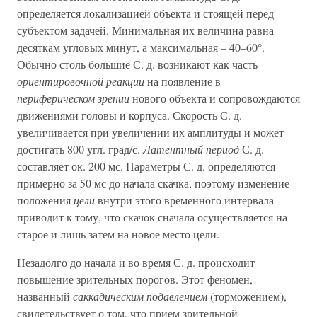
определяется локализацией объекта и стоящей перед
субъектом задачей. Минимальная их величина равна
десяткам угловых минут, а максимальная – 40–60°.
Обычно столь большие С. д. возникают как часть
ориентировочной реакции
на появление в
периферическом зрении
нового объекта и сопровождаются
движениями головы и корпуса. Скорость С. д.
увеличивается при увеличении их амплитуды и может
достигать 800 угл. град/с.
Латентный период
С. д.
составляет ок. 200 мс. Параметры С. д. определяются
примерно за 50 мс до начала скачка, поэтому изменение
положения
цели
внутри этого временного интервала
приводит к тому, что скачок сначала осуществляется на
старое и лишь затем на новое место цели.
Незадолго до начала и во время С. д. происходит
повышение зрительных порогов. Этот феномен,
названный
саккадическим подавлением
(торможением),
свидетельствует о том, что прием зрительной