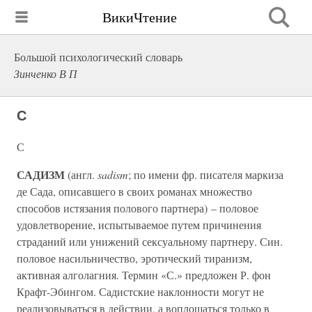
ВикиЧтение
Большой психологический словарь
Зинченко В П
С
С
САДИЗМ
(англ.
sadism
; по имени фр. писателя маркиза
де Сада, описавшего в своих романах множество
способов истязания полового партнера) – половое
удовлетворение, испытываемое путем причинения
страданий или унижений сексуальному партнеру. Син.
половое насильничество, эротический тиранизм,
активная алголагния. Термин «С.» предложен Р. фон
Крафт-Эбингом. Садистские наклонности могут не
реализовываться в действии, а воплощаться только в