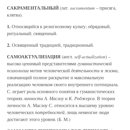
САКРАМЕНТАЛЬНЫЙ
(лат.
sacramentum
– присяга,
клятва).
1.
Относящийся к религиозному культу; обрядовый,
ритуальный; священный.
2.
Освященный традицией, традиционный.
САМОАКТУАЛИЗАЦИЯ
(англ.
self-actualization
) –
высоко ценимый представителями
гуманистической
психологии
мотив человеческой
деятельности
и
жизни
,
означающий полное раскрытие и максимальную
реализацию человеком своего внутреннего потенциала.
С. играет роль основного понятия в гуманистических
теориях
личности А. Маслоу
и
К. Роджерса
. В теории
личности А. Маслоу С. относится к высшему уровню
человеческих
потребностей
; лишь немногие люди
достигают этого уровня. (Б. М.)