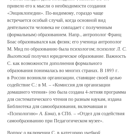
привело его к мысли о необходимости создания
«Энциклопедии». По-видимому, гораздо чаще
встречается особый случай, когда основной вид
деятельности человека не совпадает с полученным
(формальным) образованием. Напр., антрополог Франц
Боас образовывался как физик; его ученица антрополог
М. Мид по образованию была психологом; психолог
Л. С.
Выготский
получил юридическое образование. Важность
С. как возможности дополнения формального
образования понималась во многих странах. В 1893 г.
в России возникли организации, ставящие своей
целью
содействие С.: в М. – «Комиссия для организации
домашнего чтения» (ею была создана 4-летняя программа
для систематического чтения по разным наукам, издана
Библиотека для самообразования, включавшая и
«Психологию»
А. Бэна
), в СПб. – «Отдел для содействия
самообразованию при Педагогическом музее».
Вопрос о включении С. в категорию
учебной