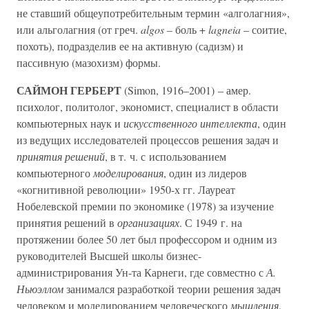
не ставший общеупотребительным термин «алголагния»,
или альголагния (от греч.
algos
– боль +
lagneia
– соитие,
похоть), подразделив ее на активную (садизм) и
пассивную (мазохизм) формы.
САЙМОН ГЕРБЕРТ
(Simon, 1916–2001) – амер.
психолог, политолог, экономист, специалист в области
компьютерных наук и
искусственного интеллекта
, один
из ведущих исследователей процессов решения задач и
принятия решений
, в т. ч. с использованием
компьютерного
моделирования
, один из лидеров
«когнитивной революции» 1950-х гг. Лауреат
Нобелевской премии по экономике (1978) за изучение
принятия решений в
организациях
. С 1949 г. на
протяжении более 50 лет был профессором и одним из
руководителей Высшей школы бизнес-
администрирования Ун-та Карнеги, где совместно с
А.
Ньюэллом
занимался разработкой теории решения задач
человеком и моделированием человеческого
мышления
,