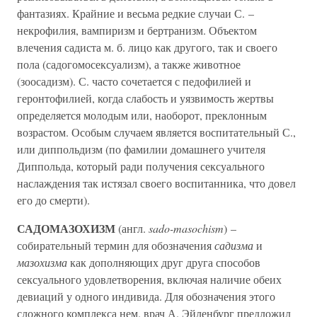
фантазиях. Крайние и весьма редкие случаи С. –
некрофилия, вампиризм и бертранизм. Объектом
влечения садиста м. б. лицо как другого, так и своего
пола (садогомосексуализм), а также животное
(зоосадизм). С. часто сочетается с педофилией и
геронтофилией, когда слабость и уязвимость жертвы
определяется молодым или, наоборот, преклонным
возрастом. Особым случаем является воспитательный С.,
или диппольдизм (по фамилии домашнего учителя
Диппольда, который ради получения сексуального
наслаждения так истязал своего воспитанника, что довел
его до смерти).
САДОМАЗОХИЗМ
(англ.
sado-masochism
) –
собирательный термин для обозначения
садизма
и
мазохизма
как дополняющих друг друга способов
сексуального удовлетворения, включая наличие обеих
девиаций у одного индивида. Для обозначения этого
сложного комплекса нем. врач А. Эйленбург предложил