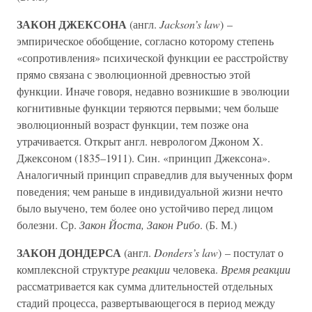
ЗАКОН ДЖЕКСОНА
(англ.
Jackson’s law
) –
эмпирическое обобщение, согласно которому степень
«сопротивления» психической функции ее расстройству
прямо связана с эволюционной древностью этой
функции. Иначе говоря, недавно возникшие в эволюции
когнитивные функции теряются первыми; чем больше
эволюционный возраст функции, тем позже она
утрачивается. Открыт англ. неврологом Джоном Х.
Джексоном (1835–1911). Син. «принцип Джексона».
Аналогичный принцип справедлив для выученных форм
поведения; чем раньше в индивидуальной жизни нечто
было выучено, тем более оно устойчиво перед лицом
болезни. Ср.
Закон Йоста, Закон Рибо
. (Б. М.)
ЗАКОН ДОНДЕРСА
(англ.
Donders’s law
) – постулат о
комплексной структуре
реакции
человека.
Время реакции
рассматривается как сумма длительностей отдельных
стадий процесса, развертывающегося в период между