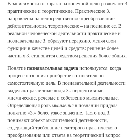
В зависимости от характера конечной цели различают З.
практические и теоретические. Практические З.
направлены на непосредственное преобразование
действительности, теоретические – на познание ее. В
реальной человеческой деятельности практические и
познавательные З. образуют иерархию, меняя свои
функции в качестве целей и средств: решение более
частных З. становится средством решения более общих.
познавательная задача
Понятие
используется, когда
процесс познания приобретает относительно
самостоятельную цель. В познавательной деятельности
выделяют различные виды З.: перцептивные,
мнемические, речевые и собственно мыслительные.
Определяющая роль
мышления
в познании придала
понятию «З.» более узкое значение. Часто под З.
понимают объект мыслительной деятельности,
содержащий требование некоторого практического
преобразования или ответа на теоретический вопрос