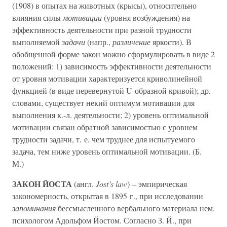
(1908) в опытах на животных (крысы), относительно
влияния силы
мотивации
(уровня возбуждения) на
эффективность деятельности при разной трудности
выполняемой
задачи
(напр.,
различение
яркости). В
обобщенной форме закон можно сформулировать в виде 2
положений: 1) зависимость эффективности деятельности
от уровня мотивации характеризуется криволинейной
функцией (в виде перевернутой U-образной кривой); др.
словами, существует некий оптимум мотивации для
выполнения к.-л. деятельности; 2) уровень оптимальной
мотивации связан обратной зависимостью с уровнем
трудности задачи, т. е. чем труднее для испытуемого
задача, тем ниже уровень оптимальной мотивации. (Б.
М.)
ЗАКОН ЙОСТА
(англ.
Jost’s law
) – эмпирическая
закономерность, открытая в 1895 г., при исследовании
запоминания
бессмысленного вербального материала нем.
психологом Адольфом Йостом. Согласно З. Й., при