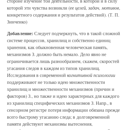
стороне изучение той деятельности, в которой и в силу
которой эти чувства возникли (ее
целей, задач, мотивов
,
конкретного содержания и результатов действий). (Т. П.
Зинченко)
Добавление:
Следует подчеркнуть, что в такой сложной
системе процессов, хранилищ и собственно единиц
хранения, как обыкновенная человеческая память,
механизмов З. должно быть немало. Дело явно не
ограничивается лишь разнообразием, скажем, скоростей
угасания следов в каждом из типов хранилищ.
Исследования в современной
когнитивной психологии
поддерживают не только идею множественности
хранилищ и множественности механизмов (причин и
факторов) З., но также и идею характерных для каждого
из хранилищ специфических механизмов З. Напр., в
сенсорном регистре потеря информации обязана прежде
всего быстрому угасанию следа; в долговременной
памяти действуют механизмы вытеснения,