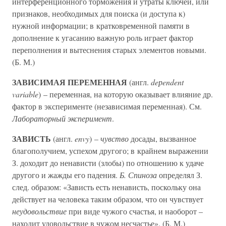
интерференционного торможения и утраты ключей, или
признаков, необходимых для поиска (и доступа к)
нужной информации; в кратковременной памяти в
дополнение к угасанию важную роль играет фактор
переполнения и вытеснения старых элементов новыми.
(Б. М.)
ЗАВИСИМАЯ ПЕРЕМЕННАЯ
(англ.
deрendent
variable
) – переменная, на которую оказывает влияние др.
фактор в эксперименте (независимая переменная). См.
Лабораторный эксперимент
.
ЗАВИСТЬ
(англ.
envy
) –
чувство
досады, вызванное
благополучием, успехом другого; в крайнем выражении
З. доходит до ненависти (злобы) по отношению к удаче
другого и жажды его падения.
Б. Спиноза
определял З.
след. образом: «Зависть есть ненависть, поскольку она
действует на человека таким образом, что он чувствует
неудовольствие
при виде чужого счастья, и наоборот –
находит удовольствие в чужом несчастье». (Б. М.)