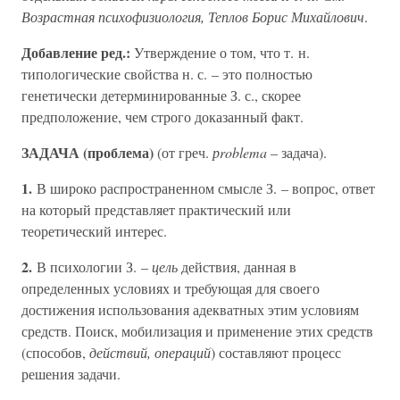
Возрастная психофизиология, Теплов Борис Михайлович
.
Добавление ред.:
Утверждение о том, что т. н.
типологические свойства н. с. – это полностью
генетически детерминированные З. с., скорее
предположение, чем строго доказанный факт.
ЗАДАЧА (проблема)
(от греч.
рroblema
– задача).
1.
В широко распространенном смысле З. – вопрос, ответ
на который представляет практический или
теоретический интерес.
2.
В психологии З. –
цель
действия, данная в
определенных условиях и требующая для своего
достижения использования адекватных этим условиям
средств. Поиск, мобилизация и применение этих средств
(способов,
действий, операций
) составляют процесс
решения задачи.