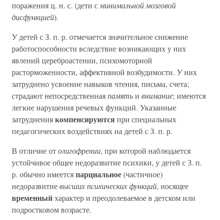
поражения ц. н. с. (дети с
минимальной мозговой
дисфункцией
).
У детей с З. п. р. отмечается значительное снижение
работоспособности вследствие возникающих у них
явлений цереброастении, психомоторной
расторможенности, аффективной возбудимости. У них
затруднено усвоение навыков чтения, письма, счета;
страдают непосредственная
память
и
внимание
; имеются
легкие нарушения речевых функций. Указанные
компенсируются
затруднения
при специальных
педагогических воздействиях на детей с З. п. р.
В отличие от
олигофрении
, при которой наблюдается
устойчивое общее недоразвитие психики, у детей с З. п.
парциальное
р. обычно имеется
(частичное)
недоразвитие
высших психических функций
, носящее
временный
характер и преодолеваемое в детском или
подростковом возрасте.