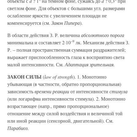
объекты с
d
? 1° на темном фоне, сужаясь до
d
? 0,3° при
светлом фоне. Для объектов с большими угл. размерами
ослабление яркости с увеличением площади не
компенсируется (см.
Закон Пипера
).
В области действия З. Р. величина
абсолютного порога
–9
минимальна и составляет 2·10
лк. Механизм действия З.
Р. – полная пространственная суммация раздражителей;
выражает приспособленность глаза к восприятию света
малой интенсивности. См.
Адаптация зрительная
.
ЗАКОН СИЛЫ
(
law of strength
). 1. Монотонно
убывающая (в частности, обратно пропорциональная)
зависимость
времени реакции
от интенсивности
стимула
(или логарифма интенсивности стимула). 2. Монотонно
возрастающее (напр., прямо пропорциональное)
отношение между силой воздействия и величиной той
или иной реакции (сенсорной, двигательной). См.
Парабиоз
.