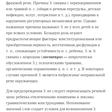
фразовой речи. Причина З. связана с перенапряжением
или травмой н. с. (общая и речевая перегрузка, детские
инфекции, испуг, потрясение и т. д.), приводящими к
нарушению регуляторных механизмов речи. Однако
названные причины вызывают З. не у всех детей и не
при всяких условиях. Большую роль играют
предрасполагающие факторы: конституциональная или
приобретенная нервность, вегетативная дисфункция и
т. п., снижающие устойчивость н. с. ребенка. З. м. б.
логоневроз —
связано с
неврозами
(
невротически
обусловленное З.), психическими травмами,
органическими поражениями ц. н. с. и т. д. В некоторых
случаях причиной З. является
подражание
неправильной
речи окружающих.
Для предупреждения З. не следует перенасыщать речевой
запас ребенка отвлеченными
понятиями
и лексико-
грамматическими конструкциями. Непонимание
значений
слов создает условия для возникновения З.