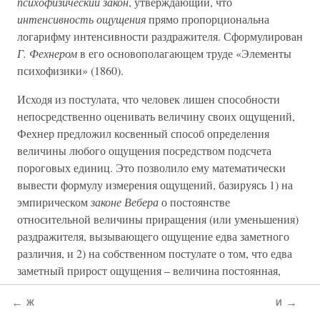
психофизический закон
, утверждающий, что
интенсивность ощущения
прямо пропорциональна
логарифму интенсивности раздражителя. Сформулирован
Г. Фехнером
в его основополагающем труде «Элементы
психофизики» (1860).
Исходя из постулата, что человек лишен способности
непосредственно оценивать величину своих ощущений,
Фехнер предложил косвенный способ определения
величины любого ощущения посредством подсчета
пороговых единиц. Это позволило ему математически
вывести формулу измерения ощущений, базируясь 1) на
эмпирическом
законе Вебера
о постоянстве
относительной величины приращения (или уменьшения)
раздражителя, вызывающего ощущение едва заметного
различия, и 2) на собственном постулате о том, что едва
заметный прирост ощущения – величина постоянная,
единицы
вследствие чего м. б. использован в качестве
←
→
измерения
любой величины ощущения.
Ж
И