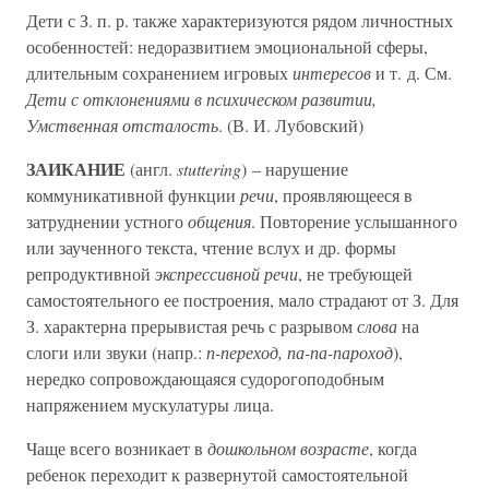
Дети с З. п. р. также характеризуются рядом личностных
особенностей: недоразвитием эмоциональной сферы,
длительным сохранением игровых
интересов
и т. д. См.
Дети с отклонениями в психическом развитии,
Умственная отсталость
. (В. И. Лубовский)
ЗАИКАНИЕ
(англ.
stuttering
) – нарушение
коммуникативной функции
речи
, проявляющееся в
затруднении устного
общения
. Повторение услышанного
или заученного текста, чтение вслух и др. формы
репродуктивной
экспрессивной речи
, не требующей
самостоятельного ее построения, мало страдают от З. Для
З. характерна прерывистая речь с разрывом
слова
на
слоги или звуки (напр.:
п-переход, па-па-пароход
),
нередко сопровождающаяся судорогоподобным
напряжением мускулатуры лица.
Чаще всего возникает в
дошкольном возрасте
, когда
ребенок переходит к развернутой самостоятельной