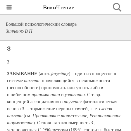
ВикиЧтение
Большой психологический словарь
Зинченко В П
З
З
ЗАБЫВАНИЕ
(англ.
forgetting
) – один из процессов в
системе
памяти
, проявляющийся в невозможности
(неспособности) припомнить или узнать либо в
ошибочном
припоминании
и
узнавании
. С т. зр.
концепций ассоциативного
научения
физиологическая
основа З. – торможение нервных связей, т. е.
следов
памяти
(см.
Проактивное торможение, Ретроактивное
торможение
). Основная закономерность З.,
установленная
Г. Эббингаузом
(1895), состоит в быстром