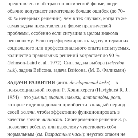
представлена в абстрактно-логической форме, люди
обычно допускают значительно больше ошибок (до 70–
80 % неверных решений), чем в тех случаях, когда та же
самая задача представлена в форме практической
проблемы, особенно если ситуация в целом знакома
решающему. Если переформулировать задачу в терминах
социального или профессионального опыта испытуемых,
количество правильных решений возрастает до 90 %
(Johnson-Laird et al., 1972). Син. задача выбора (
selection
task
), задача Вейсона, задача Вэйсона. (М. В. Фаликман)
ЗАДАЧИ РАЗВИТИЯ
(англ.
developmental tasks
) – в
психосоциальной теории Р. Хэвигхерста (Havighurst R. J.,
1954) – это
умения, знания, навыки, аттитюды, роли
,
которые индивид должен приобрести в каждый период
своей
жизни
, чтобы эффективно функционировать в
качестве зрелой
личности
. Своевременное решение З. р.
позволяет ребенку или взрослому чувствовать себя
нормальным (см.
Возрастные часы
); неуспех опасен не