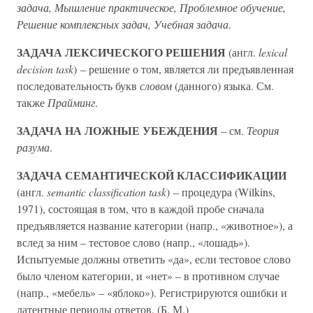
задача, Мышление практическое, Проблемное обучение,
Решение комплексных задач, Учебная задача
.
ЗАДАЧА ЛЕКСИЧЕСКОГО РЕШЕНИЯ
(англ.
lexical
decision task
) – решение о том, является ли предъявленная
последовательность букв
словом
(данного) языка. См.
также
Прайминг
.
ЗАДАЧА НА ЛОЖНЫЕ УБЕЖДЕНИЯ
– см.
Теория
разума
.
ЗАДАЧА СЕМАНТИЧЕСКОЙ КЛАССИФИКАЦИИ
(англ.
semantic classification task
) – процедура (Wilkins,
1971), состоящая в том, что в каждой пробе сначала
предъявляется название категории (напр., «животное»), а
вслед за ним – тестовое слово (напр., «лошадь»).
Испытуемые должны ответить «да», если тестовое слово
было членом категории, и «нет» – в противном случае
(напр., «мебель» – «яблоко»). Регистрируются ошибки и
латентные периоды ответов. (Б. М.)