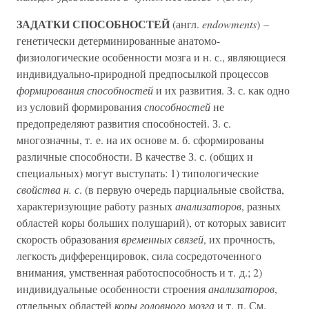
ЗАДАТКИ СПОСОБНОСТЕЙ
(англ.
endowments
) –
генетически детерминированные анатомо-
физиологические особенности мозга и н. с., являющиеся
индивидуально-природной предпосылкой процессов
формирования способностей
и их развития. З. с. как одно
из условий формирования
способностей
не
предопределяют развития способностей. З. с.
многозначны, т. е. на их основе м. б. сформированы
различные способности. В качестве З. с. (общих и
специальных) могут выступать: 1) типологические
свойства н. с
. (в первую очередь парциальные свойства,
характеризующие работу разных
анализаторов
, разных
областей коры больших полушарий), от которых зависит
скорость образования
временных связей
, их прочность,
легкость дифференцировок, сила сосредоточенного
внимания, умственная работоспособность и т. д.; 2)
индивидуальные особенности строения
анализаторов
,
отдельных областей
коры головного мозга
и т. п. См.