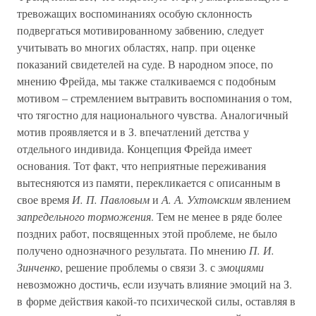
тревожащих воспоминаниях особую склонность
подвергаться мотивированному забвению, следует
учитывать во многих областях, напр. при оценке
показаний свидетелей на суде. В народном эпосе, по
мнению Фрейда, мы также сталкиваемся с подобным
мотивом – стремлением вытравить воспоминания о том,
что тягостно для национального чувства. Аналогичный
мотив проявляется и в З. впечатлений детства у
отдельного индивида. Концепция Фрейда имеет
основания. Тот факт, что неприятные переживания
вытесняются из памяти, перекликается с описанным в
свое время
И. П. Павловым
и
А. А. Ухтомским
явлением
запредельного торможения
. Тем не менее в ряде более
поздних работ, посвященных этой проблеме, не было
получено однозначного результата. По мнению
П. И.
Зинченко
, решение проблемы о связи З. с
эмоциями
невозможно достичь, если изучать влияние эмоций на З.
в форме действия какой-то психической силы, оставляя в