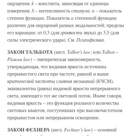
ощущения;
k
– константа, зависящая от единицы
измерения;
S
– интенсивность
стимула; n
– показатель
степени функции. Показатель
n
степенной функции
различен для ощущений разных модальностей; пределы
его вариации: от 0,3 (для
громкости
звука) до 3,5 (для
силы электрического удара). См.
Психофизика
.
ЗАКОН ТАЛЬБОТА
(англ.
Talbot’s law
; или
Talbot—
Рlateau law
) – эмпирическая закономерность,
утверждающая, что видимая яркость источника
прерывистого света при частоте, равной и выше
критической частоты слияния мельканий
(КЧСМ),
эквивалентна (равна) видимой яркости непрерывного
света, имеющего тот же световой поток. Иначе говоря,
видимая яркость – это функция реального количества
световых квантов, поступивших при высокочастотном
прерывистом или непрерывном освещении.
ЗАКОН ФЕХНЕРА
(англ.
Fechner’s law
) –
основной