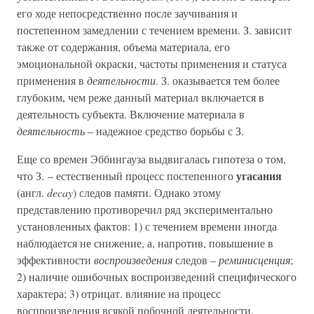
его ходе непосредственно после заучивания и
постепенном замедлении с течением времени. З. зависит
также от содержания, объема материала, его
эмоциональной окраски, частоты применения и статуса
применения в
деятельности
. З. оказывается тем более
глубоким, чем реже данный материал включается в
деятельность субъекта. Включение материала в
деятельность
– надежное средство борьбы с З.
Еще со времен Эббингауза выдвигалась гипотеза о том,
угасания
что З. – естественный процесс постепенного
(англ.
decay
) следов памяти. Однако этому
представлению противоречил ряд экспериментально
установленных фактов: 1) с течением времени иногда
наблюдается не снижение, а, напротив, повышение в
эффективности
воспроизведения
следов –
реминисценция
;
2) наличие ошибочных воспроизведений специфического
характера; 3) отрицат. влияние на процесс
воспроизведения всякой побочной деятельности,