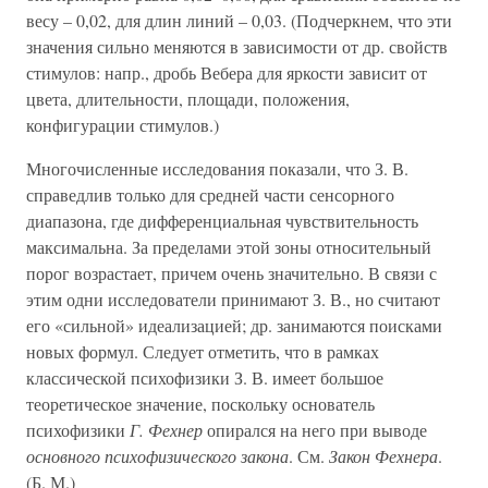
весу – 0,02, для длин линий – 0,03. (Подчеркнем, что эти
значения сильно меняются в зависимости от др. свойств
стимулов: напр., дробь Вебера для яркости зависит от
цвета, длительности, площади, положения,
конфигурации стимулов.)
Многочисленные исследования показали, что З. В.
справедлив только для средней части сенсорного
диапазона, где дифференциальная чувствительность
максимальна. За пределами этой зоны относительный
порог возрастает, причем очень значительно. В связи с
этим одни исследователи принимают З. В., но считают
его «сильной» идеализацией; др. занимаются поисками
новых формул. Следует отметить, что в рамках
классической психофизики З. В. имеет большое
теоретическое значение, поскольку основатель
психофизики
Г. Фехнер
опирался на него при выводе
основного психофизического закона
. См.
Закон Фехнера
.
(Б. М.)