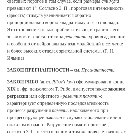
световых порогов в том случае, если размеры
стимула
превышают 1°. Согласно З. П., пороговая интенсивность
(яркость) стимула увеличивается обратно
пропорционально корню квадратному от его площади.
Это отношение только приблизительно, и границы его
значимости зависят от типа
рецептора
, уровня адаптации
и особенно от нейрональных взаимодействий в сетчатке
и более высоких отделах зрительной системы. (Г. Н.
Ильина)
ЗАКОН ПРЕГНАНТНОСТИ
– см.
Прегнантность
.
ЗАКОН РИБО
(англ.
Ribot’s law
) сформулирован в конце
законом
XIX в. фр. психологом Т. Рибо; именуется также
регрессии
или обратного «
развития памяти»
;
характеризует определенную последовательность
процесса разрушения
памяти
, наблюдаемого при
прогрессирующей
амнезии
в случаях заболевания или в
пожилом возрасте. Разрушение памяти протекает,
согласно З. Р., всегда в одном и том же порядке, начиная с