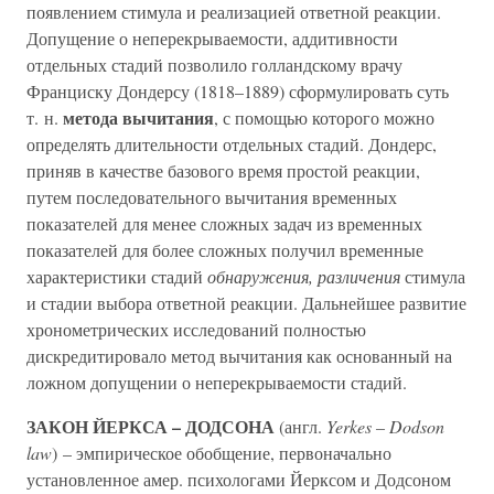
появлением стимула и реализацией ответной реакции.
Допущение о неперекрываемости, аддитивности
отдельных стадий позволило голландскому врачу
Франциску Дондерсу (1818–1889) сформулировать суть
метода вычитания
т. н.
, с помощью которого можно
определять длительности отдельных стадий. Дондерс,
приняв в качестве базового время простой реакции,
путем последовательного вычитания временных
показателей для менее сложных задач из временных
показателей для более сложных получил временные
характеристики стадий
обнаружения, различения
стимула
и стадии выбора ответной реакции. Дальнейшее развитие
хронометрических исследований полностью
дискредитировало метод вычитания как основанный на
ложном допущении о неперекрываемости стадий.
ЗАКОН ЙЕРКСА – ДОДСОНА
(англ.
Yerkes – Dodson
law
) – эмпирическое обобщение, первоначально
установленное амер. психологами Йерксом и Додсоном