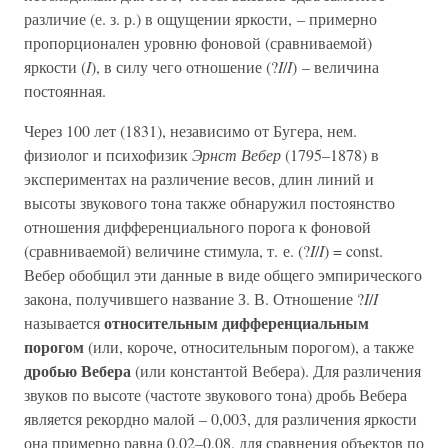
различие (е. з. р.) в ощущении яркости, – примерно
пропорционален уровню фоновой (сравниваемой)
яркости (
I
), в силу чего отношение (?
I
/
I
) – величина
постоянная.
Через 100 лет (1831), независимо от Бугера, нем.
физиолог и психофизик
Эрнст Вебер
(1795–1878) в
экспериментах на различение весов, длин линий и
высоты звукового тона также обнаружил постоянство
отношения дифференциального порога к фоновой
(сравниваемой) величине стимула, т. е. (?
I
/
I
) = const.
Вебер обобщил эти данные в виде общего эмпирического
закона, получившего название З. В. Отношение ?
I
/
I
относительным дифференциальным
называется
порогом
(или, короче, относительным порогом), а также
дробью Вебера
(или константой Вебера). Для различения
звуков по высоте (частоте звукового тона) дробь Вебера
является рекордно малой – 0,003, для различения яркости
она примерно равна 0,02–0,08, для сравнения объектов по