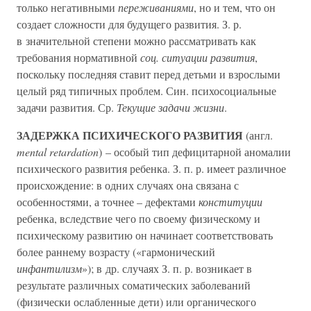
только негативными
переживаниями
, но и тем, что он
создает сложности для будущего развития. З. р.
в значительной степени можно рассматривать как
требования нормативной
соц. ситуации развития
,
поскольку последняя ставит перед детьми и взрослыми
целый ряд типичных проблем. Син. психосоциальные
задачи развития. Ср.
Текущие задачи жизни
.
ЗАДЕРЖКА ПСИХИЧЕСКОГО РАЗВИТИЯ
(англ.
mental retardation
) – особый тип дефицитарной аномалии
психического развития ребенка. З. п. р. имеет различное
происхождение: в одних случаях она связана с
особенностями, а точнее – дефектами
конституции
ребенка, вследствие чего по своему физическому и
психическому развитию он начинает соответствовать
более раннему возрасту («гармонический
инфантилизм
»); в др. случаях З. п. р. возникает в
результате различных соматических заболеваний
(физически ослабленные дети) или органического