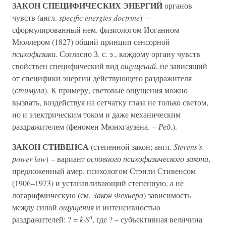
ЗАКОН СПЕЦИФИЧЕСКИХ ЭНЕРГИЙ
органов
чувств (англ.
sрecific energies doctrine
) –
сформулированный нем. физиологом Иоганном
Мюллером (1827) общий принцип сенсорной
психофизики
. Согласно З. с. э., каждому органу чувств
свойствен специфический вид
ощущений
, не зависящий
от специфики энергии действующего раздражителя
(
стимула
). К примеру, световые ощущения можно
вызвать, воздействуя на сетчатку глаза не только светом,
но и электрическим током и даже механическим
раздражителем (феномен Мюнхгаузена. –
Ред
.).
ЗАКОН СТИВЕНСА
(степенной закон; англ.
Stevens’s
рower law
) – вариант
основного психофизического закона
,
предложенный амер. психологом Стэнли Стивенсом
(1906–1973) и устанавливающий степенную, а не
логарифмическую (см.
Закон Фехнера
) зависимость
между силой
ощущения
и интенсивностью
n
раздражителей: ? =
k
·
S
, где ? – субъективная величина