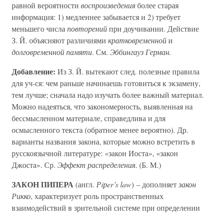
равной вероятности
воспроизведения
более старая
информация: 1) медленнее забывается и 2) требует
меньшего числа
повторений
при доучивании. Действие
З. Й. объясняют различиями
кратковременной
и
долговременной памяти
. См.
Эббингауз Герман.
Добавление:
Из З. Й. вытекают след. полезные правила
для уч-ся: чем раньше начинаешь готовиться к экзамену,
тем лучше; сначала надо изучать более важный материал.
Можно надеяться, что закономерность, выявленная на
бессмысленном материале, справедлива и для
осмысленного текста (обратное менее вероятно). Др.
варианты названия закона, которые можно встретить в
русскоязычной литературе: «закон Иоста», «закон
Джоста». Ср.
Эффект распределения
. (Б. М.)
ЗАКОН ПИПЕРА
(англ.
Рiрer’s law
) – дополняет
закон
Рикко
, характеризует роль пространственных
взаимодействий в зрительной системе при определении