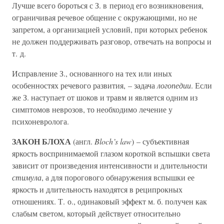
Лучше всего бороться с З. в период его возникновения,
ограничивая речевое общение с окружающими, но не
запретом, а организацией условий, при которых ребенок
не должен поддерживать разговор, отвечать на вопросы и
т. д.
Исправление З., основанного на тех или иных
особенностях речевого развития, – задача
логопедии
. Если
же З. наступает от шоков и травм и является одним из
симптомов неврозов, то необходимо лечение у
психоневролога.
ЗАКОН БЛОХА
(англ.
Bloch’s law
) – субъективная
яркость воспринимаемой глазом короткой вспышки света
зависит от произведения интенсивности и длительности
стимула
, а для порогового обнаружения вспышки ее
яркость и длительность находятся в реципрокных
отношениях. Т. о., одинаковый эффект м. б. получен как
слабым светом, который действует относительно