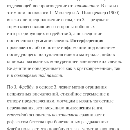
отделяющей воспроизведение от
запоминания
. В связи с
этим нем. психологи Г. Мюллер и А. Пильцеккер (1900)
высказали предположение о том, что З. – результат
тормозящего влияния со стороны побочных
интерферирующих воздействий, а не следствие
Интерференция
постепенного угасания следов.
проявляется либо в потере информации под влиянием
последующего поступления нового материала, либо в
ошибках, вызванных конкуренцией мнемических следов.
Ее действие обнаруживается как в кратковременной, так
и в
долговременной памяти
.
По
З. Фрейду
, в основе З. лежит мотив отрицания
неприятных впечатлений, стихийное стремление к
отпору представлениям, могущим вызвать тягостные
вытеснения
переживания; этот механизм
(англ.
reрression
) основатель
психоанализа
сравнивает с
рефлексом бегства при болезненных раздражениях.
Фрейд полагает, что подобную т. зр., усматривающую в