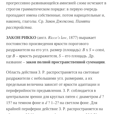
прогрессивно развивающейся амнезией
слова
исчезают в
строгом грамматическом порядке: в первую очередь
пропадают имена собственные, потом нарицательные и,
наконец, глаголы. Ср.
Закон Джексона, Памяти
расстройства
.
ЗАКОН РИККО
(англ.
Ricco’s law
, 1877) выражает
постоянство произведения яркости порогового
раздражителя на его угл. размер (площадь):
B
х
S
= const,
где
B
– яркость раздражителя,
S
– его площадь. Др.
закон полной пространственной суммации
название –
.
Область действия З. Р. распространяется на световые
раздражители с небольшими угл. размерами, а их
предельная величина зависит от яркости адаптации и
периферийности предъявления. З. Р. соблюдается в
центральном зрении для круглых пятен с диаметром
d
?
15? на темном фоне и
d
? 1–2? на светлом фоне. Для
крайней периферии действие З. Р. распространяется на