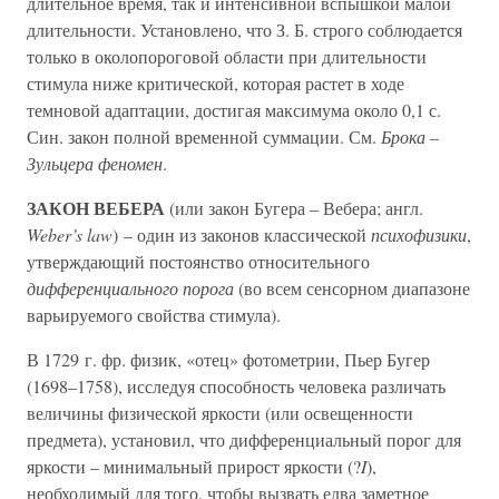
длительное время, так и интенсивной вспышкой малой
длительности. Установлено, что З. Б. строго соблюдается
только в околопороговой области при длительности
стимула ниже критической, которая растет в ходе
темновой адаптации, достигая максимума около 0,1 с.
Син. закон полной временной суммации. См.
Брока –
Зульцера феномен
.
ЗАКОН ВЕБЕРА
(или закон Бугера – Вебера; англ.
Weber’s law
) – один из законов классической
психофизики
,
утверждающий постоянство относительного
дифференциального порога
(во всем сенсорном диапазоне
варьируемого свойства стимула).
В 1729 г. фр. физик, «отец» фотометрии, Пьер Бугер
(1698–1758), исследуя способность человека различать
величины физической яркости (или освещенности
предмета), установил, что дифференциальный порог для
яркости – минимальный прирост яркости (?
I
),
необходимый для того, чтобы вызвать едва заметное