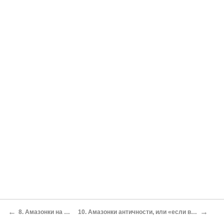
←
→
8. Амазонки на мониторе
10. Амазонки античности, или «если верить Геродоту»