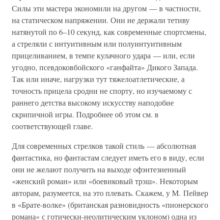
Силы эти мастера экономили на другом — в частности,
на статическом напряжении. Они не держали тетиву
натянутой по 6–10 секунд, как современные спортсмены,
а стреляли с интуитивным или полуинтуитивным
прицеливанием, в темпе кулачного удара — или, если
угодно, псевдоковбойского «ганфайта» Дикого Запада.
Так или иначе, нагрузки тут тяжелоатлетические, а
точность прицела сродни не спорту, но изучаемому с
раннего детства высокому искусству наподобие
скрипичной игры. Подробнее об этом см. в
соответствующей главе.
Для современных стрелков такой стиль — абсолютная
фантастика, но фантастам следует иметь его в виду, если
они не желают получить на выходе офэнтезиенный
«женский роман» или «боевиковый трэш». Некоторым
авторам, разумеется, на это плевать. Скажем, у М. Пейвер
в «Брате-волке» (британская разновидность «пионерского
романа» с готически-неолитическим уклоном) одна из