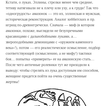
Кстати, о луках. Эллины, стрелки менее чем средние,
тетиву натягивали не к плечу или уху, а к груди! Так что
«одногрудость» амазонок — это их, эллинская и мужская,
историческая реконструкция. Аналог хоббитских и пр.
игрищ по-древнегречески. Сначала — миф (в котором
амазонки, похоже, выглядели не безупречными
красавицами с дальнобойными луками, а…
звероподобными демоницами с «оружием каменного
века»!), потом — его реалистическое осмысление, подбор
соответствующей (осмыслению, а не мифу!) тактики
боя… попытка «примерить» ее на амазонскую стать…
После чего античные ролевики тут же приходили к
выводу: чтобы стрелять из лука доступным им способом,
женщине придется пойти на очень существенные
жертвы!