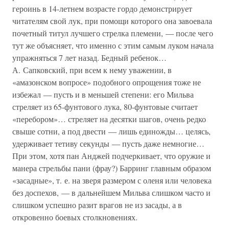
героинь в 14-летнем возрасте гордо демонстрирует
читателям свой лук, при помощи которого она завоевала
почетный титул лучшего стрелка племени, — после чего
тут же объясняет, что именно с этим самым луком начала
упражняться 7 лет назад. Бедный ребенок…
А. Сапковский, при всем к нему уважении, в
«амазонском вопросе» подобного опрощения тоже не
избежал — пусть и в меньшей степени: его Мильва
стреляет из 65-фунтового лука, 80-фунтовые считает
«перебором»… стреляет на десятки шагов, очень редко
свыше сотни, а под двести — лишь единожды… целясь,
удерживает тетиву секунды — пусть даже немногие…
При этом, хотя пан Анджей подчеркивает, что оружие и
манера стрельбы пани (фрау?) Барринг главным образом
«засадные», т. е. на зверя размером с оленя или человека
без доспехов, — в дальнейшем Мильва слишком часто и
слишком успешно разит врагов не из засады, а в
откровенно боевых столкновениях.