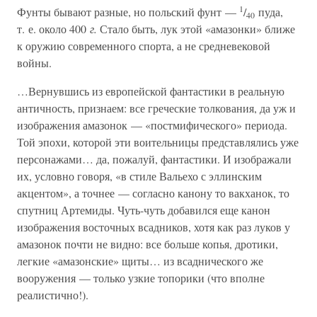
1
Фунты бывают разные, но польский фунт —
/
пуда,
40
т. е. около 400
г.
Стало быть, лук этой «амазонки» ближе
к оружию современного спорта, а не средневековой
войны.
…Вернувшись из европейской фантастики в реальную
античность, признаем: все греческие толкования, да уж и
изображения амазонок — «постмифического» периода.
Той эпохи, которой эти воительницы представлялись уже
персонажами… да, пожалуй, фантастики. И изображали
их, условно говоря, «в стиле Вальехо с эллинским
акцентом», а точнее — согласно канону то вакханок, то
спутниц Артемиды. Чуть-чуть добавился еще канон
изображения восточных всадников, хотя как раз луков у
амазонок почти не видно: все больше копья, дротики,
легкие «амазонские» щиты… из всаднического же
вооружения — только узкие топорики (что вполне
реалистично!).