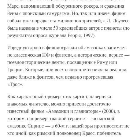
Марс, напоминающий обкуренного рокера, и сражения
Зены с японскими самураями. Но, так или иначе, фильм
собрал уже порядка ста миллионов зрителей, а Л. Лоулесс
была названа в числе 50 красивейших актрис планеты (по
результатам опроса журнала People, 1997).
Изрядную долю в фильмографии об амазонках занимает
не классическая НФ и фэнтези, а исторические, вернее —
псевдоисторические ленты, посвященные Риму или
Греции. Которые, при всех своих претензиях на реализм,
даже ближе к фэнтези, чем недавно прогремевшая
«Троя».
Как характерный пример этих картин, наверняка
знакомых читателю, можно привести достаточно
известный фильм «Амазонки и гладиаторы» (2000), в
котором, например, главной героине — испанской
амазонке Сирине — в 60-м г. нашей эры противостоит не
кто иной, как римский полководец Красс, победитель