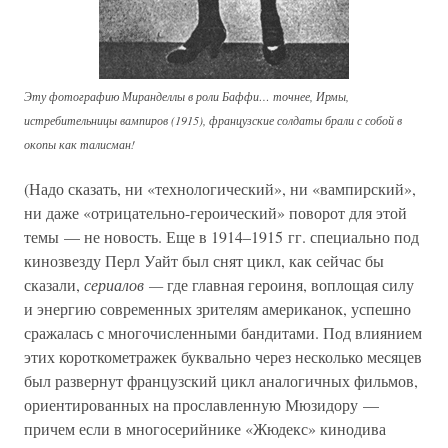
Эту фотографию Миранделлы в роли Баффи… точнее, Ирмы,
истребительницы вампиров (1915), французские солдаты брали с собой в
окопы как талисман!
(Надо сказать, ни «технологический», ни «вампирский»,
ни даже «отрицательно-героический» поворот для этой
темы — не новость. Еще в 1914–1915 гг. специально под
кинозвезду Перл Уайт был снят цикл, как сейчас бы
сказали,
сериалов —
где главная героиня, воплощая силу
и энергию современных зрителям американок, успешно
сражалась с многочисленными бандитами. Под влиянием
этих короткометражек буквально через несколько месяцев
был развернут французский цикл аналогичных фильмов,
ориентированных на прославленную Мюзидору —
причем если в многосерийнике «Жюдекс» кинодива