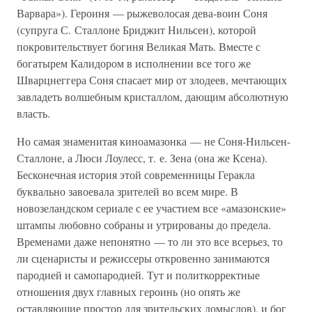
Варвара»). Героиня — рыжеволосая дева-воин Соня
(супруга С. Сталлоне Бриджит Нильсен), которой
покровительствует богиня Великая Мать. Вместе с
богатырем Калидором в исполнении все того же
Шварцнеггера Соня спасает мир от злодеев, мечтающих
завладеть волшебным кристаллом, дающим абсолютную
власть.
Но самая знаменитая киноамазонка — не Соня-Нильсен-
Сталлоне, а Люси Лоулесс, т. е. Зена (она же Ксена).
Бесконечная история этой современницы Геракла
буквально завоевала зрителей во всем мире. В
новозеландском сериале с ее участием все «амазонские»
штампы любовно собраны и утрированы до предела.
Временами даже непонятно — то ли это все всерьез, то
ли сценаристы и режиссеры откровенно занимаются
пародией и самопародией. Тут и политкорректные
отношения двух главных героинь (но опять же
оставляющие простор для зрительских домыслов), и бог