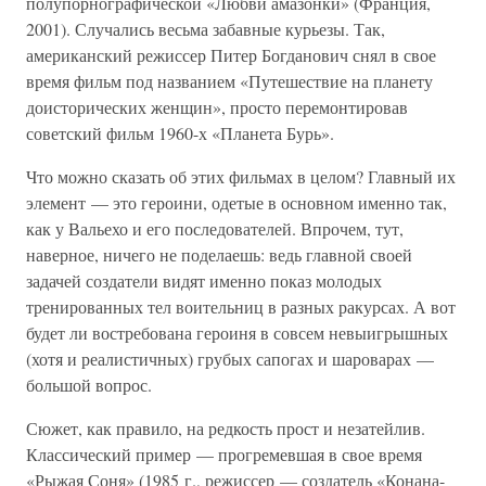
полупорнографической «Любви амазонки» (Франция,
2001). Случались весьма забавные курьезы. Так,
американский режиссер Питер Богданович снял в свое
время фильм под названием «Путешествие на планету
доисторических женщин», просто перемонтировав
советский фильм 1960-х «Планета Бурь».
Что можно сказать об этих фильмах в целом? Главный их
элемент — это героини, одетые в основном именно так,
как у Вальехо и его последователей. Впрочем, тут,
наверное, ничего не поделаешь: ведь главной своей
задачей создатели видят именно показ молодых
тренированных тел воительниц в разных ракурсах. А вот
будет ли востребована героиня в совсем невыигрышных
(хотя и реалистичных) грубых сапогах и шароварах —
большой вопрос.
Сюжет, как правило, на редкость прост и незатейлив.
Классический пример — прогремевшая в свое время
«Рыжая Соня» (1985 г., режиссер — создатель «Конана-