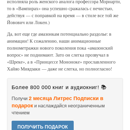
исполняла роль женского аналога профессора Мориарти,
то в «Вампирах» она успешно сражалась с нечистью,
действуя — с поправкой на время — в стиле все той же
Йовович или Локен.)
Да, вот еще где амазонкам потенциально раздолье: в
анимации! К сожалению, наши анимационные
полнометражки нового поколения пока «амазонский
вопрос» не поднимают. Зато он слегка прозвучал в
«Шреке», а в «Принцессе Мононоке» прославленного
Хайяо Миядзаки — даже не слегка, но полногласно!
Более 800 000 книг и аудиокниг! 📚
2 месяца Литрес Подписки в
Получи
подарок
и наслаждайся неограниченным
чтением
ПОЛУЧИТЬ ПОДАРОК