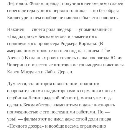
Лефтовой. Фильм, правда, получился неизмеримо слабей
своего литературного первоисточника — но без образа
Биллегури о нем вообще не нашлось бы чего говорить.
Наконец — своего рода шедевр — упоминавшийся
«Гладиатрикс» Бекмамбетова и знаменитого
голливудского продюсера Роджера Кормана. (В
американском прокате он шел под названием «The
Arena».) В главных ролях снялись наша рок-звезда Юлия
Чичерина и известные штатовские топ-модели и актрисы
Карен Магдугал и Лайза Дерган.
Думается, эта история о восстании, поднятом
очаровательными гладиаторшами в германских лесах
(глубинка Ленинградской области), могла уже тогда
сделать Бекмамбетова знаменитым и даже поспорить
популярностью с его последними работами. Но —
увы! — фильм этот не имел даже сотой доли пиара
«Ночного дозора» и вообще весьма ограниченно