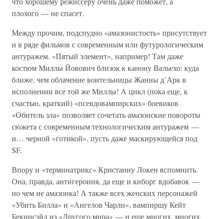
что хорошему режиссеру очень даже поможет, а
плохого — не спасет.
Между прочим, подспудно «амазонистость» присутствует
и в ряде фильмов с современным или футурологическим
антуражем. «Пятый элемент», например! Там даже
костюм Миллы Йовович близок к канону Вальехо: куда
ближе, чем облачение воительницы Жанны д’Арк в
исполнении все той же Миллы! А цикл (пока еще, к
счастью, краткий) «псевдовампирских» боевиков
«Обитель зла» позволяет сочетать амазонские повороты
сюжета с современным технологическим антуражем —
и… черной «готикой», пусть даже маскирующейся под
SF.
Впору и «терминатрикс» Кристанну Локен вспомнить.
Она, правда, антигероиня, да еще и киборг вдобавок —
но чем не амазонка! А также всех женских персонажей
«Убить Билла» и «Ангелов Чарли», вампиршу Кейт
Бекинсэйл из «Другого мира» — и еще многих, многих,