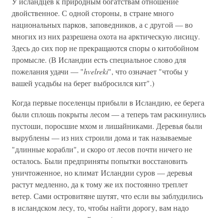
У исландцев к природным богатствам отношение
двойственное. С одной стороны, в стране много
национальных парков, заповедников, а с другой — во
многих из них разрешена охота на арктическую лисицу.
Здесь до сих пор не прекращаются споры о китобойном
промысле. (В Исландии есть специальное слово для
пожелания удачи — "
hvelreki
", что означает "чтобы у
вашей усадьбы на берег выбросился кит".)
Когда первые поселенцы прибыли в Исландию, ее берега
были сплошь покрыты лесом — а теперь там раскинулись
пустоши, поросшие мхом и лишайниками. Деревья были
вырублены — из них строили дома и так называемые
"длинные корабли", и скоро от лесов почти ничего не
осталось. Были предприняты попытки восстановить
уничтоженное, но климат Исландии суров — деревья
растут медленно, да к тому же их постоянно треплет
ветер. Сами островитяне шутят, что если вы заблудились
в исландском лесу, то, чтобы найти дорогу, вам надо