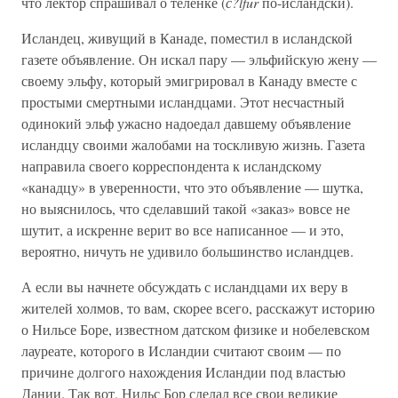
что лектор спрашивал о теленке (
с?lfur
по-исландски).
Исландец, живущий в Канаде, поместил в исландской
газете объявление. Он искал пару — эльфийскую жену —
своему эльфу, который эмигрировал в Канаду вместе с
простыми смертными исландцами. Этот несчастный
одинокий эльф ужасно надоедал давшему объявление
исландцу своими жалобами на тоскливую жизнь. Газета
направила своего корреспондента к исландскому
«канадцу» в уверенности, что это объявление — шутка,
но выяснилось, что сделавший такой «заказ» вовсе не
шутит, а искренне верит во все написанное — и это,
вероятно, ничуть не удивило большинство исландцев.
А если вы начнете обсуждать с исландцами их веру в
жителей холмов, то вам, скорее всего, расскажут историю
о Нильсе Боре, известном датском физике и нобелевском
лауреате, которого в Исландии считают своим — по
причине долгого нахождения Исландии под властью
Дании. Так вот, Нильс Бор сделал все свои великие