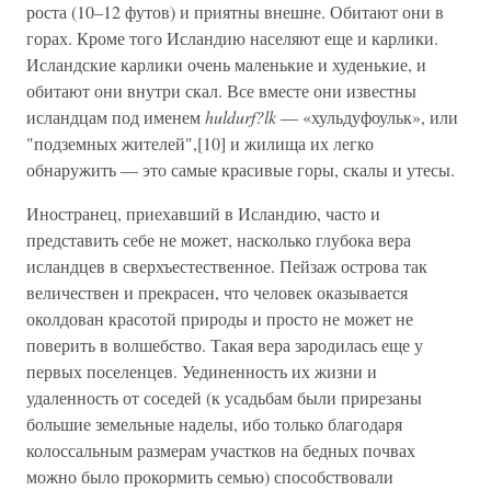
роста (10–12 футов) и приятны внешне. Обитают они в
горах. Кроме того Исландию населяют еще и карлики.
Исландские карлики очень маленькие и худенькие, и
обитают они внутри скал. Все вместе они известны
исландцам под именем
huldurf?lk
— «хульдуфоульк», или
"подземных жителей",[10] и жилища их легко
обнаружить — это самые красивые горы, скалы и утесы.
Иностранец, приехавший в Исландию, часто и
представить себе не может, насколько глубока вера
исландцев в сверхъестественное. Пейзаж острова так
величествен и прекрасен, что человек оказывается
околдован красотой природы и просто не может не
поверить в волшебство. Такая вера зародилась еще у
первых поселенцев. Уединенность их жизни и
удаленность от соседей (к усадьбам были прирезаны
большие земельные наделы, ибо только благодаря
колоссальным размерам участков на бедных почвах
можно было прокормить семью) способствовали