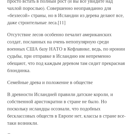
просто встать в полный рост (и вы все увидите над
чахлой порослью). Совершенно неоправданно для
«безлесой» страны, но в Исландии из дерева делают все,
даже строительные леса.[11]
Отсутствие лесов особенно печалит американских
солдат, посланных на очень непопулярную среди
военных США базу НАТО в Кефлавике, ведь, по иронии
судьбы, при отправке в Исландию им непременно
обещают, что под каждым деревом там сидит прекрасная
блондинка.
Семейные древа и положение в обществе
В древности Исландией правили датские короли, и
собственной аристократии в стране не было. Но
поскольку исландцы осознали, что подобных
бесклассовых обществ в Европе нет, классы в стране все-
таки возникли.