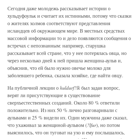
Сегодня даже молодежь рассказывает истории о
хульдуфоульк и считает их истинными, потому что сказки
о жителях холмов соответствуют представления
исландцев об окружающем мире. В местных средствах
массовой информации то и дело появляются сообщения о
встречах с непознанным: например, старушка
рассказывает всей стране, что у нее потерялась овца, но
через несколько дней к ней пришла женщина-аульв и,
объяснив, что ей было нужно овечье молоко для
заболевшего ребенка, сказала хозяйке, где найти овцу.
На публичной лекции о
huldurf?lk
был задан вопрос,
верят ли присутствующие в существование
сверхъестественных созданий. Около 80 % ответили
положительно. Из них 50 % лично разговаривали с
аульвами и 25 % видели их. Один мужчина даже сказал,
что ухаживал за женщиной-аульвом (
?lfur
), но потом
выяснилось, что он туговат на ухо и ему послышалось,