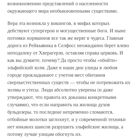
возникновению представлений о населенности
окружающего мира необыкновенными существами.
Вера эта возникла у викингов, в мифах которых
действуют супергерои и могущественные боги. И ныне
потомки норманнов все так же верят в чудеса. Главная
дорога из Рейкьявика в Селфосс неожиданно берет влево
неподалеку от Хверагерзи, оставляя справа церковь. И
как вы думаете, почему? Да просто чтобы «обойти»
эльфийский холм. Даже в наши дни улицы в любом
городе прокладывают с учетом мест обитания
сверхъестественных существ — чтобы не потревожить их
холмы и утесы. Люди абсолютно уверены (и даже
утверждают, что правота их доказана конкретными
случаями), что если направить на жилища духов
бульдозеры, то последние непременно сломаются,
отбойные молотки заглохнут, и у современной техники
нет никаких шансов разрушить эльфийские жилища, а
потому лучше улицам обогнуть их.