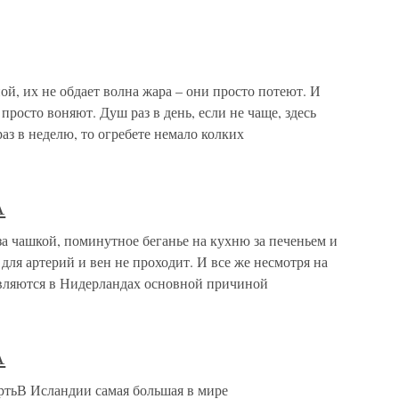
й, их не обдает волна жара – они просто потеют. И
просто воняют. Душ раз в день, если не чаще, здесь
раз в неделю, то огребете немало колких
А
ашкой, поминутное беганье на кухню за печеньем и
ля артерий и вен не проходит. И все же несмотря на
 являются в Нидерландах основной причиной
А
ьВ Исландии самая большая в мире