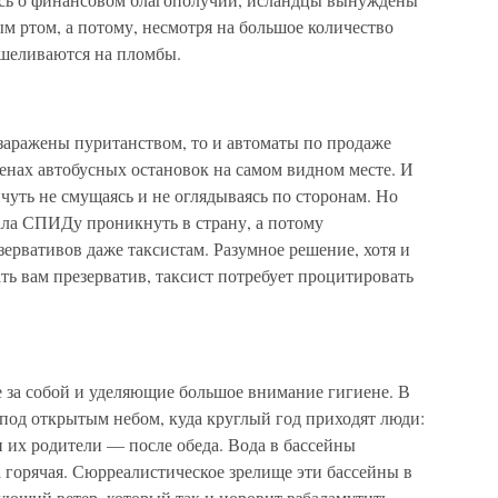
ым ртом, а потому, несмотря на большое количество
ошеливаются на пломбы.
заражены пуританством, то и автоматы по продаже
енах автобусных остановок на самом видном месте. И
уть не смущаясь и не оглядываясь по сторонам. Но
ала СПИДу проникнуть в страну, а потому
ервативов даже таксистам. Разумное решение, хотя и
ть вам презерватив, таксист потребует процитировать
за собой и уделяющие большое внимание гигиене. В
под открытым небом, куда круглый год приходят люди:
 их родители — после обеда. Вода в бассейны
а горячая. Сюрреалистическое зрелище эти бассейны в
шующий ветер, который так и норовит взбаламутить