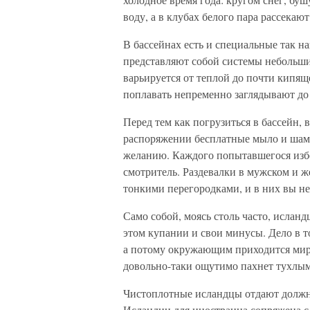
воду, а в клубах белого пара рассека
В бассейнах есть и специальные так 
представляют собой системы небольших
варьируется от теплой до почти кипящ
поплавать непременно заглядывают до 
Перед тем как погрузиться в бассейн,
распоряжении бесплатные мыло и шамп
желанию. Каждого попытавшегося изб
смотритель. Раздевалки в мужском и ж
тонкими перегородками, и в них вы н
Само собой, моясь столь часто, ислан
этом купании и свои минусы. Дело в то
а потому окружающим приходится мирит
довольно-таки ощутимо пахнет тухлы
Чистоплотные исландцы отдают должн
Исландии для иностранца сопряжена с 