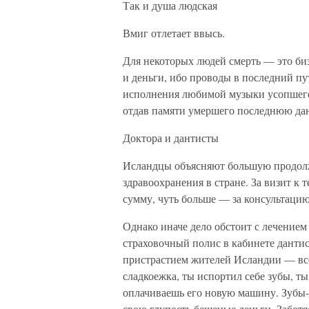
Так и душа людская
Вмиг отлетает ввысь.
Для некоторых людей смерть — это би
и деньги, ибо проводы в последний пу
исполнения любимой музыки усопшего
отдав памяти умершего последнюю да
Доктора и дантисты
Исландцы объясняют большую продолж
здравоохранения в стране. За визит к
сумму, чуть больше — за консультацию
Однако иначе дело обстоит с лечением 
страховочный полис в кабинете дантист
пристрастием жителей Исландии — все
сладкоежка, ты испортил себе зубы, ты
оплачиваешь его новую машину. Зубы-то
свою глупость бешеные деньги. Забот