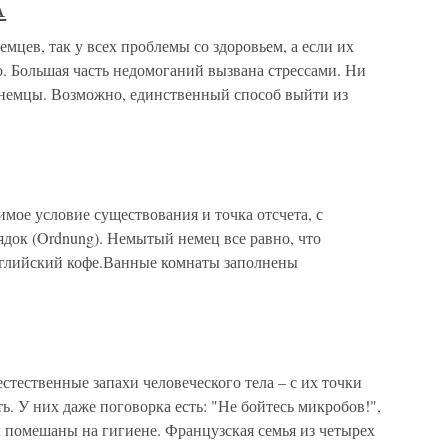
А
в, так у всех проблемы со здоровьем, а если их
но. Большая часть недомоганий вызвана стрессами. Ни
к немцы. Возможно, единственный способ выйти из
имое условие существования и точка отсчета, с
ядок (Ordnung). Немытый немец все равно, что
глийский кофе.Ванные комнаты заполнены
стественные запахи человеческого тела – с их точки
ь. У них даже поговорка есть: "Не бойтесь микробов!",
к помешаны на гигиене. Французская семья из четырех