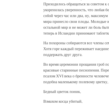
Приходилось обращаться за советом к с
укоренилась уверенность, что любая б
собой через час или два, ну, максиму
мира принесло свои плоды. Молодые и
остальной мир и не может ли боль быт
теперь в Исландии принимают таблетк
На похороны собираются все члены сем
Хотя горе каждый переживает наедине 
поддержать друг друга.
Во время церемонии прощания гроб по
красивые старинные песнопения. Перед
псалом XVI века о бренности человече
подобна маленькому полевому цветку, 
Бедный цветок поник,
Взмахом косца убитый,