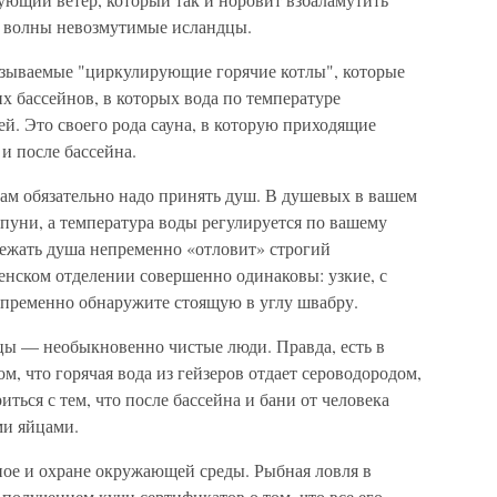
ют волны невозмутимые исландцы.
называемые "циркулирующие горячие котлы", которые
 бассейнов, в которых вода по температуре
ей. Это своего рода сауна, в которую приходящие
и после бассейна.
 вам обязательно надо принять душ. В душевых в вашем
уни, а температура воды регулируется по вашему
ежать душа непременно «отловит» строгий
енском отделении совершенно одинаковы: узкие, с
епременно обнаружите стоящую в углу швабру.
дцы — необыкновенно чистые люди. Правда, есть в
м, что горячая вода из гейзеров отдает сероводородом,
ься с тем, что после бассейна и бани от человека
ми яйцами.
ое и охране окружающей среды. Рыбная ловля в
получением кучи сертификатов о том, что все его