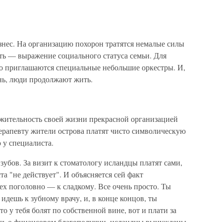
знес. На организацию похорон тратятся немалые силы
ть — выражение социального статуса семьи. Для
 приглашаются специальные небольшие оркестры. И,
нь, люди продолжают жить.
ительность своей жизни прекрасной организацией
 терапевту жители острова платят чисто символическую
 у специалиста.
зубов. За визит к стоматологу исландцы платят сами,
а "не действует". И объясняется сей факт
х поголовно — к сладкому. Все очень просто. Ты
 идешь к зубному врачу, и, в конце концов, ты
 у тебя болят по собственной вине, вот и плати за
ясь о финансовом благополучии, исландцы вынуждены