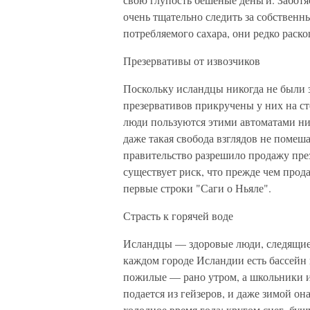
очень тщательно следить за собственн
потребляемого сахара, они редко раск
Презервативы от извозчиков
Поскольку исландцы никогда не были 
презервативов прикручены у них на ст
люди пользуются этими автоматами нич
даже такая свобода взглядов не помеш
правительство разрешило продажу през
существует риск, что прежде чем прода
первые строки "Саги о Ньяле".
Страсть к горячей воде
Исландцы — здоровые люди, следящие 
каждом городе Исландии есть бассейн 
пожилые — рано утром, а школьники и
подается из гейзеров, и даже зимой он
холодное время года: кругом снег, бу