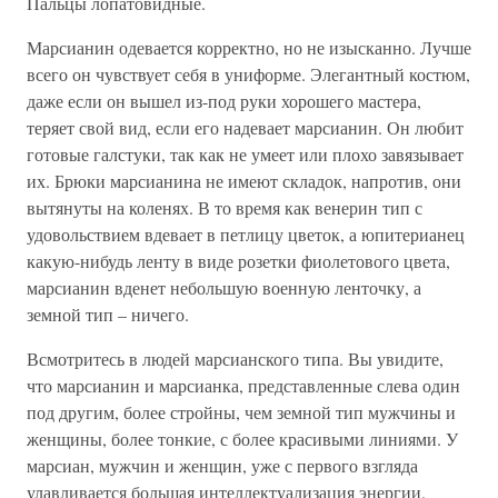
Пальцы лопатовидные.
Марсианин одевается корректно, но не изысканно. Лучше
всего он чувствует себя в униформе. Элегантный костюм,
даже если он вышел из-под руки хорошего мастера,
теряет свой вид, если его надевает марсианин. Он любит
готовые галстуки, так как не умеет или плохо завязывает
их. Брюки марсианина не имеют складок, напротив, они
вытянуты на коленях. В то время как венерин тип с
удовольствием вдевает в петлицу цветок, а юпитерианец
какую-нибудь ленту в виде розетки фиолетового цвета,
марсианин вденет небольшую военную ленточку, а
земной тип – ничего.
Всмотритесь в людей марсианского типа. Вы увидите,
что марсианин и марсианка, представленные слева один
под другим, более стройны, чем земной тип мужчины и
женщины, более тонкие, с более красивыми линиями. У
марсиан, мужчин и женщин, уже с первого взгляда
улавливается большая интеллектуализация энергии.