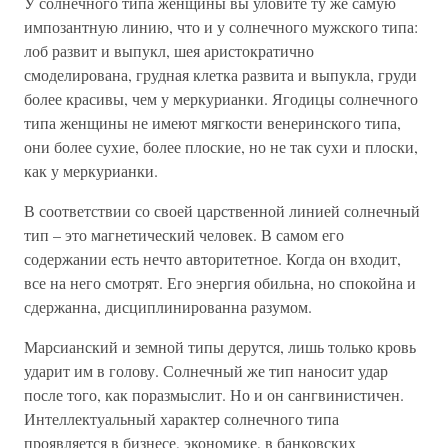
У солнечного типа женщины вы уловите ту же самую
импозантную линию, что и у солнечного мужского типа:
лоб развит и выпукл, шея аристократично
смоделирована, грудная клетка развита и выпукла, груди
более красивы, чем у меркурианки. Ягодицы солнечного
типа женщины не имеют мягкости венеринского типа,
они более сухие, более плоские, но не так сухи и плоски,
как у меркурианки.
В соответствии со своей царственной линией солнечный
тип – это магнетический человек. В самом его
содержании есть нечто авторитетное. Когда он входит,
все на него смотрят. Его энергия обильна, но спокойна и
сдержанна, дисциплинированна разумом.
Марсианский и земной типы дерутся, лишь только кровь
ударит им в голову. Солнечный же тип наносит удар
после того, как поразмыслит. Но и он сангвинистичен.
Интеллектуальный характер солнечного типа
проявляется в бизнесе, экономике, в банковских