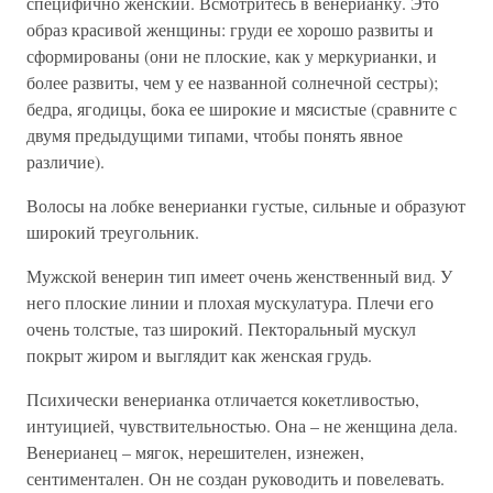
специфично женский. Всмотритесь в венерианку. Это
образ красивой женщины: груди ее хорошо развиты и
сформированы (они не плоские, как у меркурианки, и
более развиты, чем у ее названной солнечной сестры);
бедра, ягодицы, бока ее широкие и мясистые (сравните с
двумя предыдущими типами, чтобы понять явное
различие).
Волосы на лобке венерианки густые, сильные и образуют
широкий треугольник.
Мужской венерин тип имеет очень женственный вид. У
него плоские линии и плохая мускулатура. Плечи его
очень толстые, таз широкий. Пекторальный мускул
покрыт жиром и выглядит как женская грудь.
Психически венерианка отличается кокетливостью,
интуицией, чувствительностью. Она – не женщина дела.
Венерианец – мягок, нерешителен, изнежен,
сентиментален. Он не создан руководить и повелевать.