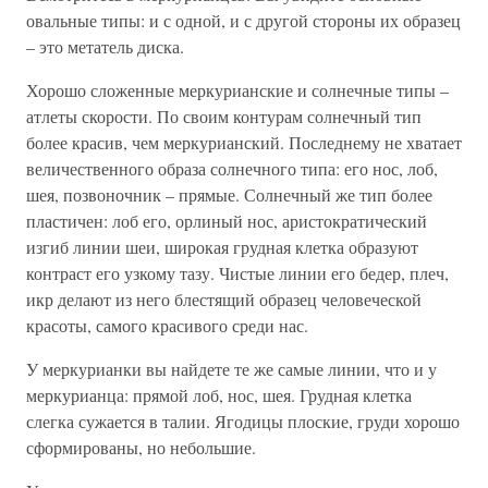
овальные типы: и с одной, и с другой стороны их образец
– это метатель диска.
Хорошо сложенные меркурианские и солнечные типы –
атлеты скорости. По своим контурам солнечный тип
более красив, чем меркурианский. Последнему не хватает
величественного образа солнечного типа: его нос, лоб,
шея, позвоночник – прямые. Солнечный же тип более
пластичен: лоб его, орлиный нос, аристократический
изгиб линии шеи, широкая грудная клетка образуют
контраст его узкому тазу. Чистые линии его бедер, плеч,
икр делают из него блестящий образец человеческой
красоты, самого красивого среди нас.
У меркурианки вы найдете те же самые линии, что и у
меркурианца: прямой лоб, нос, шея. Грудная клетка
слегка сужается в талии. Ягодицы плоские, груди хорошо
сформированы, но небольшие.