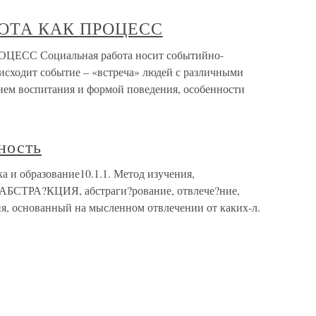
БОТА КАК ПРОЦЕСС
СС Социальная работа носит событийно-
оисходит событие – «встреча» людей с различными
нем воспитания и формой поведения, особенности
ность
ка и образование10.1.1. Метод изучения,
АБСТРА?КЦИЯ, абстраги?рование, отвлече?ние,
я, основанный на мысленном отвлечении от каких-л.