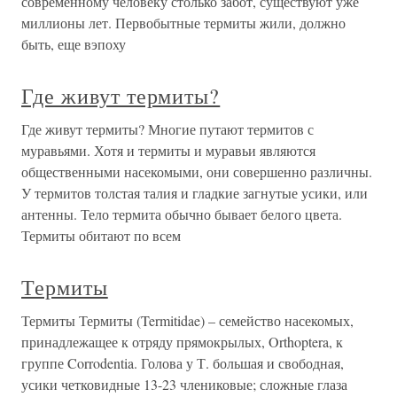
современному человеку столько забот, существуют уже
миллионы лет. Первобытные термиты жили, должно
быть, еще вэпоху
Где живут термиты?
Где живут термиты? Многие путают термитов с
муравьями. Хотя и термиты и муравьи являются
общественными насекомыми, они совершенно различны.
У термитов толстая талия и гладкие загнутые усики, или
антенны. Тело термита обычно бывает белого цвета.
Термиты обитают по всем
Термиты
Термиты Термиты (Termitidae) – семейство насекомых,
принадлежащее к отряду прямокрылых, Orthoptera, к
группе Corrodentia. Голова у Т. большая и свободная,
усики четковидные 13-23 члениковые; сложные глаза