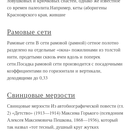
ловушковых и крючковых снастей, однако же известное
со времен палеолита.Например, кеты (аборигены
Красноярского края, жившие
Рамовые сети
Рамовые сети В сети рамовой (рамной) сетное полотно
разделено на отдельные «окна» пожилинами из толстой
нити, продетыми сквозь ячеи вдоль и поперек
сети.Посадка рамовой сети производится с посадочными
коэффициентами по горизонтали и вертикали,
доходящими до 0,33
Свинцовые мерзости
Свинцовые мерзости Из автобиографической повести (гл.
2) «Детство» (1913—1914) Максима Горького (псевдоним
Алексея Максимовича Пешкова, 1868—1936), который
так назвал «тот тесный, душный круг жутких