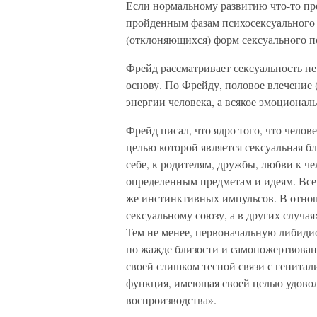
Если нормальному развитию что-то преп
пройденным фазам психосексуального 
(отклоняющихся) форм сексуального п
Фрейд рассматривает сексуальность не 
основу. По Фрейду, половое влечение 
энергии человека, а всякое эмоционал
Фрейд писал, что ядро того, что челов
целью которой является сексуальная б
себе, к родителям, дружбы, любви к ч
определенным предметам и идеям. Все 
же инстинктивных импульсов. В отнош
сексуальному союзу, а в других случая
Тем не менее, первоначальную либиди
по жажде близости и самопожертвовани
своей слишком тесной связи с генитал
функция, имеющая своей целью удовол
воспроизводства».