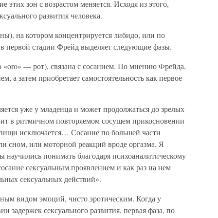
 этих зон с возрастом меняется. Исходя из этого,
ксуального развития человека.
оны), на котором концентрируется либидо, или по
, в первой стадии Фрейд выделяет следующие фазы.
о «oro» — рот), связана с сосанием. По мнению Фрейда,
ем, а затем приобретает самостоятельность как первое
яется уже у младенца и может продолжаться до зрелых
тоит в ритмичном повторяемом сосущем прикосновении
я пищи исключается… Сосание по большей части
ли сном, или моторной реакций вроде оргазма. Я
мы научились понимать благодаря психоаналитическому
сосание сексуальным проявлением и как раз на нем
ьных сексуальных действий».
нным видом эмоций, чисто эротическим. Когда у
ии задержек сексуального развития, первая фаза, по