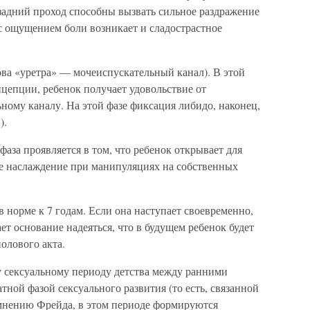
задний проход способны вызвать сильное раздражение
с ощущением боли возникает и сладострастное
ова «уретра» — мочеиспускательный канал). В этой
нцепции, ребенок получает удовольствие от
ному каналу. На этой фазе фиксация либидо, наконец,
).
фаза проявляется в том, что ребенок открывает для
ое наслаждение при манипуляциях на собственных
в норме к 7 годам. Если она наступает своевременно,
ет основание надеяться, что в будущем ребенок будет
олового акта.
у сексуальному периоду детства между ранними
тной фазой сексуального развития (то есть, связанной
 мнению Фрейда, в этом периоде формируются