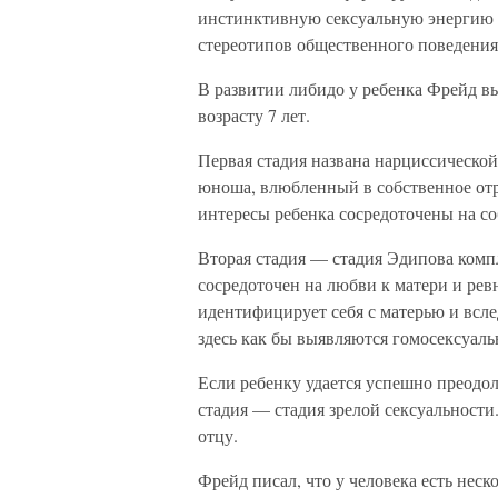
инстинктивную сексуальную энергию и
стереотипов общественного поведения
В развитии либидо у ребенка Фрейд в
возрасту 7 лет.
Первая стадия названа нарциссическо
юноша, влюбленный в собственное отра
интересы ребенка сосредоточены на со
Вторая стадия — стадия Эдипова компл
сосредоточен на любви к матери и рев
идентифицирует себя с матерью и вслед
здесь как бы выявляются гомосексуаль
Если ребенку удается успешно преодоле
стадия — стадия зрелой сексуальност
отцу.
Фрейд писал, что у человека есть нес