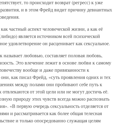
ятствует, то происходит возврат (регресс) к уже
развития, и в этом Фрейд видит причину девиантных
оведения.
как частный аспект человеческой жизни, а как её
(либидо) является источником всей психической
ьное удовлетворение он расценивает как сексуальное.
ек называет любовью, составляет половая любовь,
лизость. Это влечение лежит в основе любви к самому
еловечеству вообще и даже привязанности к
они, как писал Фрейд, «суть проявления одних и тех
ениях между полами они пробивают себе путь к
х отвлекаются от этой цели или не могут достичь её.
озную природу этих чувств всегда можно распознать
я». «В первую очередь сексуальность отделяется от
иями и рассматривается как более общая телесная
ьствие и только опосредованно служащая целям