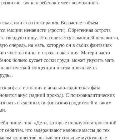
 развитие, так как ребенок имеет возможность
ская, или фаза пожирания. Возрастает объем
я эмоции ненависти (ярости). Обретенная острота
ать твердую пищу. Это сочетается с эмоцией ненависти,
вую очередь, на мать, которую он в своих фантазиях
ю чувства вины и страха наказания. Матери часто
ебенок больно кусает соски груди, может укусить мать
оаналитической концепции в этом проявляется
рудь».
кая фаза изгнания и анально-садистская фаза
новится анус (задний проход). С психоаналитических
изгнать съеденных (в фантазиях) родителей и таким
ми.
ейд пишет так: «Дети, которые пользуются эрогенной
 себя тем, что задерживают каловые массы до тех
ольшом количестве, вызывают сильные мускульные