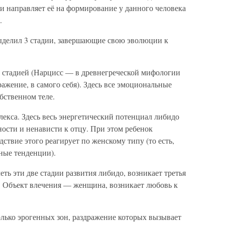
 направляет её на формирование у данного человека
.
ыделил 3 стадии, завершающие свою эволюции к
й стадией (Нарцисс — в древнегреческой мифологии
жение, в самого себя). Здесь все эмоциональные
бственном теле.
екса. Здесь весь энергетический потенциал либидо
ности и ненависти к отцу. При этом ребенок
ствие этого реагирует по женскому типу (то есть,
ные тенденции).
ть эти две стадии развития либидо, возникает третья
и. Объект влечения — женщина, возникает любовь к
колько эрогенных зон, раздражение которых вызывает