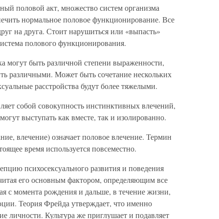
ьный половой акт, множество систем организма
печить нормальное половое функционирование. Все
руг на друга. Стоит нарушиться или «выпасть»
 система полового функционирования.
ка могут быть различной степени выраженности,
ыть различными. Может быть сочетание нескольких
ксуальные расстройства будут более тяжелыми.
вляет собой совокупность инстинктивных влечений,
могут выступать как вместе, так и изолированно.
ание, влечение) означает половое влечение. Термин
тоящее время используется повсеместно.
епцию психосексуального развития и поведения
считая его основным фактором, определяющим все
ая с момента рождения и дальше, в течение жизни,
ции. Теория Фрейда утверждает, что именно
е личности. Культура же приглушает и подавляет