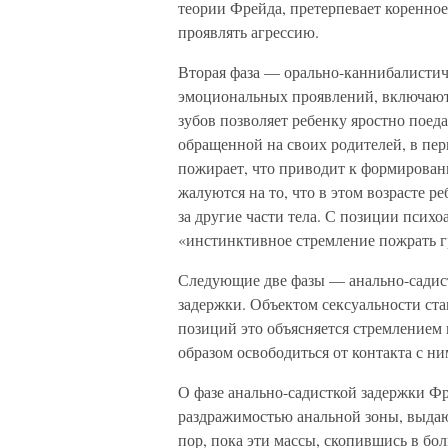
теории Фрейда, претерпевает коренное
проявлять агрессию.
Вторая фаза — орально-каннибалистиче
эмоциональных проявлений, включаютс
зубов позволяет ребенку яростно поед
обращенной на своих родителей, в пер
пожирает, что приводит к формировани
жалуются на то, что в этом возрасте р
за другие части тела. С позиции псих
«инстинктивное стремление пожрать г
Следующие две фазы — анально-садистс
задержки. Объектом сексуальности ста
позиций это объясняется стремлением 
образом освободиться от контакта с ни
О фазе анально-садисткой задержки Фр
раздражимостью анальной зоны, выдают
пор, пока эти массы, скопившись в б