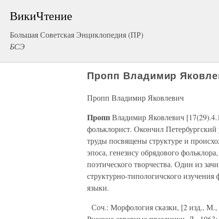
ВикиЧтение
Большая Советская Энциклопедия (ПР)
БСЭ
Пропп Владимир Яковле
Пропп Владимир Яковлевич
Пропп
Владимир Яковлевич [17(29).4.1
фольклорист. Окончил Петербургский 
труды посвящены структуре и происхо
эпоса, генезису обрядового фольклора
поэтического творчества. Один из зач
структурно-типологичского изучения 
языки.
Соч.: Морфология сказки, [2 изд., М., 
Русские аграрные праздники, Л., 1963;