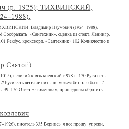
ич (р. 1925); ТИХВИНСКИЙ,
24–1988),
 ТИХВИНСКИЙ, Владимир Наумович (1924–1988),
! Соображать! «Сантехник», сценка из спект. Ленингр.
101 Рекбус, кроксворд. «Сантехник» 102 Коликчество и
р Святой)
5), великий князь киевский с 978 г. 170 Руси есть
// Руси есть веселие пить: не можем без того быть. ?
 с. 39, 176 Ответ магометанам, пришедшим обратить
ковлевич
926), писатель 335 Вернись, я все прощу: упреки,