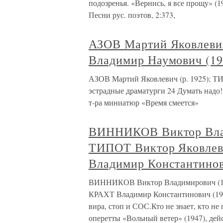
подозренья. «Вернись, я все прощу» (19
Песни рус. поэтов, 2:373,
АЗОВ Мартий Яковлеви
Владимир Наумович (19
АЗОВ Мартий Яковлевич (р. 1925);
эстрадные драматурги 24 Думать надо!
т-ра миниатюр «Время смеется»
ВИННИКОВ Виктор Вла
ТИПОТ Виктор Яковлев
Владимир Константино
ВИННИКОВ Виктор Владимирович (19
КРАХТ Владимир Константинович (1904
вира, стоп и СОС.Кто не знает, кто н
оперетты «Вольный ветер» (1947), дейст