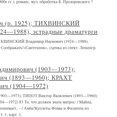
00е гг.), романс, муз. обработка Б. Прозоровского ?
ч (р. 1925); ТИХВИНСКИЙ
24—1988), эстрадные драматурги
 ТИХВИНСКИЙ Владимир Наумович (1924—1988),
 Соображать!«Сантехник», сценка из спект. Ленингр.
димирович (1903—1973);
ич (1893—1960); КРАХТ
вич (1904—1972)
03—1973); ТИПОТ Виктор Яковлевич (1893—1960);
—1972) 83 То, что должен знать матрос: / Майна,
е понимает, – / Амба!Куплеты Фомы и Филиппа из
. 1, карт. 1;