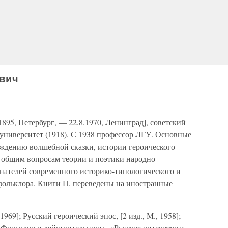
вич
895, Петербург, — 22.8.1970, Ленинград], советский
университет (1918). С 1938 профессор ЛГУ. Основные
ждению волшебной сказки, истории героического
, общим вопросам теории и поэтики народно-
инателей современного историко-типологического и
фольклора. Книги П. переведены на иностранные
1969]; Русский героический эпос, [2 изд., М., 1958];
 Фольклор и действительность, «Русская литература»,