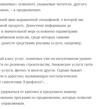
живаемых» (извините, уважаемые читатели, другого
пании, – к продвижению.
своей ярко выраженной спецификой, о которой мы
енной продукту. Донесение информации до
 в значительной мере осложнено параметрами
забавным казусам, среди которых самыми
донести средствами рекламы услуги, например,
ый класс услуг, понятных уже на интуитивном уровне:
ги по долевому строительству, банковские услуги (хотя
е услуги, фитнес и многое другое. Однако бывает
ную и дорогую), вызывающую ностальгические
те самолетами Аэрофлота!»…
 удержаться от критики и предложить вашему
ованию программ по продвижению, которые позволят
в управляемым.