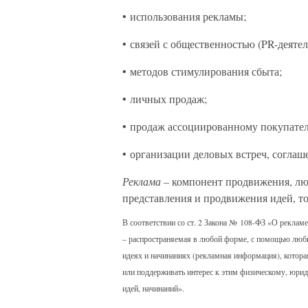
• использования рекламы;
• связей с общественностью (PR-деятел
• методов стимулирования сбыта;
• личных продаж;
• продаж ассоциированному покупател
• организации деловых встреч, соглаш
Реклама –
компонент продвижения, лю
представления и продвижения идей, то
В соответствии со ст. 2 Закона № 108-ФЗ «О рекламе
– распространяемая в любой форме, с помощью любы
идеях и начинаниях (рекламная информация), котора
или поддерживать интерес к этим физическому, юрид
идей, начинаний».