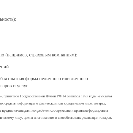
ьность);
ю (например, страховым компаниям);
ений.
бая платная форма неличного или личного
варов и услуг.
», принятого Государственной Думой РФ 14 сентября 1995 года: «
Реклама
х средств информация о физическом или юридическом лице, товарах,
я предназначена для
неопределенного круга лиц
и призвана формировать
ическому лицу, идеям и начинаниям и способствовать реализации товаров,