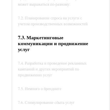
может выражаться по-разному:
7.2. Планирование спроса на услуги с
учетом производственных возможностей
7.3. Маркетинговые
коммуникации и продвижение
услуг
7.4. Разработка и проведение рекламных
кампаний и других мероприятий по
продвижению услуг
7.5. Немного о брендинге
7.6. Стимулирование сбыта услуг