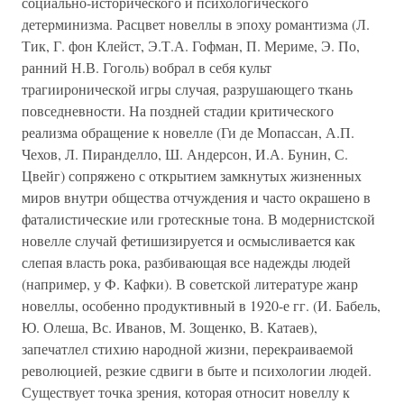
социально-исторического и психологического
детерминизма. Расцвет новеллы в эпоху романтизма (Л.
Тик, Г. фон Клейст, Э.Т.А. Гофман, П. Мериме, Э. По,
ранний Н.В. Гоголь) вобрал в себя культ
трагииронической игры случая, разрушающего ткань
повседневности. На поздней стадии критического
реализма обращение к новелле (Ги де Мопассан, А.П.
Чехов, Л. Пиранделло, Ш. Андерсон, И.А. Бунин, С.
Цвейг) сопряжено с открытием замкнутых жизненных
миров внутри общества отчуждения и часто окрашено в
фаталистические или гротескные тона. В модернистской
новелле случай фетишизируется и осмысливается как
слепая власть рока, разбивающая все надежды людей
(например, у Ф. Кафки). В советской литературе жанр
новеллы, особенно продуктивный в 1920-е гг. (И. Бабель,
Ю. Олеша, Вс. Иванов, М. Зощенко, В. Катаев),
запечатлел стихию народной жизни, перекраиваемой
революцией, резкие сдвиги в быте и психологии людей.
Существует точка зрения, которая относит новеллу к