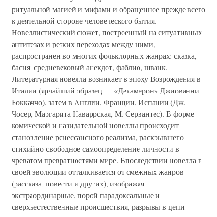
ритуальной магией и мифами и обращенное прежде всего
к деятельной стороне человеческого бытия.
Новеллистический сюжет, построенный на ситуативных
антитезах и резких переходах между ними,
распространен во многих фольклорных жанрах: сказка,
басня, средневековый анекдот, фаблио, шванк.
Литературная новелла возникает в эпоху Возрождения в
Италии (ярчайший образец — «Декамерон» Джиованни
Боккаччо), затем в Англии, Франции, Испании (Дж.
Чосер, Маргарита Наваррская, М. Сервантес). В форме
комической и назидательной новеллы происходит
становление ренессансного реализма, раскрывшего
стихийно-свободное самоопределение личности в
чреватом превратностями мире. Впоследствии новелла в
своей эволюции отталкивается от смежных жанров
(рассказа, повести и других), изображая
экстраординарные, порой парадоксальные и
сверхъестественные происшествия, разрывы в цепи