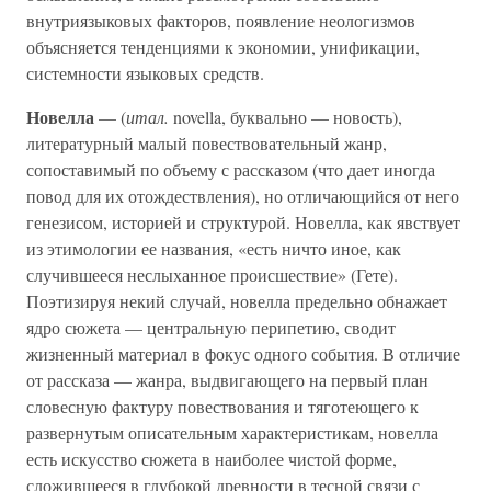
внутриязыковых факторов, появление неологизмов
объясняется тенденциями к экономии, унификации,
системности языковых средств.
Новелла
— (
итал.
novella, буквально — новость),
литературный малый повествовательный жанр,
сопоставимый по объему с рассказом (что дает иногда
повод для их отождествления), но отличающийся от него
генезисом, историей и структурой. Новелла, как явствует
из этимологии ее названия, «есть ничто иное, как
случившееся неслыханное происшествие» (Гете).
Поэтизируя некий случай, новелла предельно обнажает
ядро сюжета — центральную перипетию, сводит
жизненный материал в фокус одного события. В отличие
от рассказа — жанра, выдвигающего на первый план
словесную фактуру повествования и тяготеющего к
развернутым описательным характеристикам, новелла
есть искусство сюжета в наиболее чистой форме,
сложившееся в глубокой древности в тесной связи с