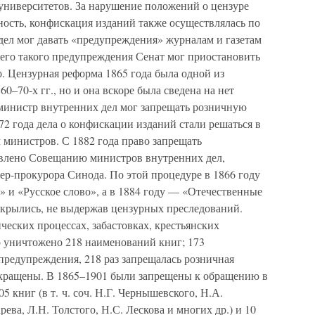
 университетов. За нарушение положений о цензуре
ность, конфискация изданий также осуществлялась по
дел мог давать «предупреждения» журналам и газетам
ьего такого предупреждения Сенат мог приостановить
о. Цензурная реформа 1865 года была одной из
–70-х гг., но и она вскоре была сведена на нет
министр внутренних дел мог запрещать розничную
2 года дела о конфискации изданий стали решаться в
министров. С 1882 года право запрещать
авлено Совещанию министров внутренних дел,
ер-прокурора Синода. По этой процедуре в 1866 году
и «Русское слово», а в 1884 году — «Отечественные
акрылись, не выдержав цензурных преследований.
ческих процессах, забастовках, крестьянских
о уничтожено 218 наименований книг; 173
предупреждения, 218 раз запрещалась розничная
екращены. В 1865–1901 были запрещены к обращению в
 книг (в т. ч. соч. Н.Г. Чернышевского, Н.А.
ева, Л.Н. Толстого, Н.С. Лескова и многих др.) и 10