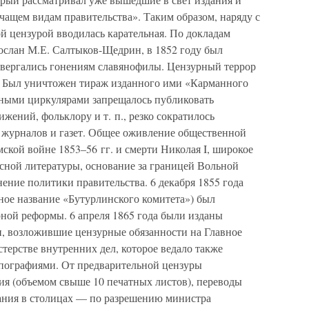
чащем видам правительства». Таким образом, наряду с
й цензурой вводилась карательная. По докладам
сослан М.Е. Салтыков-Щедрин, в 1852 году был
одвергались гонениям славянофилы. Цензурный террор
в. Был уничтожен тираж изданного ими «Карманного
ьными циркулярами запрещалось публиковать
жений, фольклору и т. п., резко сократилось
, журналов и газет. Общее оживление общественной
кой войне 1853–56 гг. и смерти Николая I, широкое
сной литературы, основание за границей Вольной
ение политики правительства. 6 декабря 1855 года
ное название «Бутурлинского комитета») был
рной реформы. 6 апреля 1865 года были изданы
и, возложившие цензурные обязанности на Главное
терстве внутренних дел, которое ведало также
пографиями. От предварительной цензуры
я (объемом свыше 10 печатных листов), переводы
дания в столицах — по разрешению министра