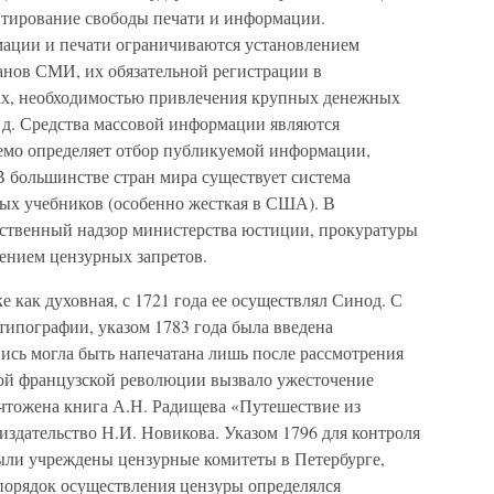
ентирование свободы печати и информации.
ации и печати ограничиваются установлением
анов СМИ, их обязательной регистрации в
ах, необходимостью привлечения крупных денежных
. д. Средства массовой информации являются
емо определяет отбор публикуемой информации,
В большинстве стран мира существует система
ых учебников (особенно жесткая в США). В
рственный надзор министерства юстиции, прокуратуры
дением цензурных запретов.
е как духовная, с 1721 года ее осуществлял Синод. С
типографии, указом 1783 года была введена
пись могла быть напечатана лишь после рассмотрения
кой французской революции вызвало ужесточение
чтожена книга А.Н. Радищева «Путешествие из
 издательство Н.И. Новикова. Указом 1796 для контроля
были учреждены цензурные комитеты в Петербурге,
 порядок осуществления цензуры определялся