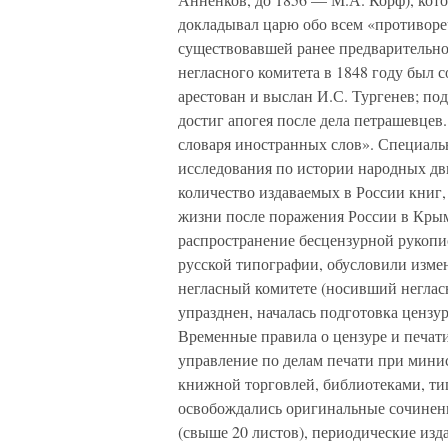
докладывал царю обо всем «противоре
существовавшей ранее предварительно
негласного комитета в 1848 году был 
арестован и выслан И.С. Тургенев; п
достиг апогея после дела петрашевце
словаря иностранных слов». Специал
исследования по истории народных дви
количество издаваемых в России книг
жизни после поражения России в Крымс
распространение бесцензурной рукопи
русской типографии, обусловили измен
негласный комитете (носивший неглас
упразднен, началась подготовка цензу
Временные правила о цензуре и печат
управление по делам печати при минис
книжной торговлей, библиотеками, ти
освобождались оригинальные сочинени
(свыше 20 листов), периодические из