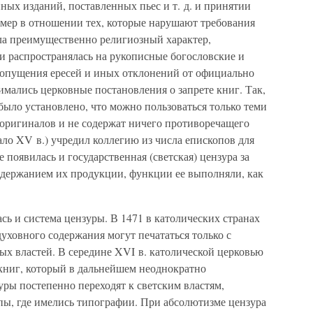
ых изданий, поставленных пьес и т. д. и принятии
мер в отношении тех, которые нарушают требования
ила преимущественно религиозный характер,
и распространялась на рукописные богословские и
допущения ересей и иных отклонений от официально
мались церковные постановления о запрете книг. Так,
 было установлено, что можно пользоваться только теми
 оригиналов и не содержат ничего противоречащего
ло XV в.) учредил коллегию из числа епископов для
 появилась и государственная (светская) цензура за
одержанием их продукции, функции ее выполняли, как
сь и система цензуры. В 1471 в католических странах
уховного содержания могут печататься только с
ых властей. В середине XVI в. католической церковью
книг, который в дальнейшем неоднократно
ры постепенно переходят к светским властям,
пы, где имелись типографии. При абсолютизме цензура