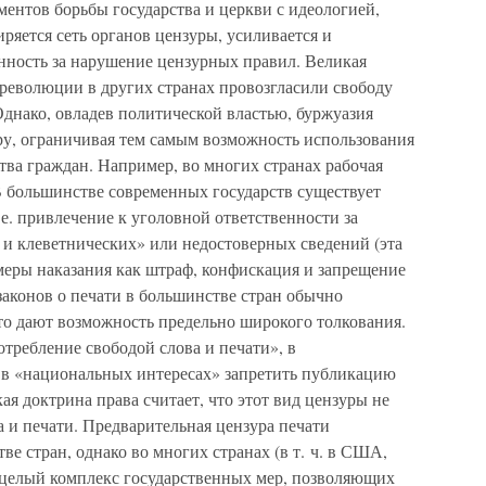
ентов борьбы государства и церкви с идеологией,
яется сеть органов цензуры, усиливается и
енность за нарушение цензурных правил. Великая
революции в других странах провозгласили свободу
днако, овладев политической властью, буржуазия
ру, ограничивая тем самым возможность использования
тва граждан. Например, во многих странах рабочая
В большинстве современных государств существует
 е. привлечение к уголовной ответственности за
 и клеветнических» или недостоверных сведений (эта
меры наказания как штраф, конфискация и запрещение
 законов о печати в большинстве стран обычно
то дают возможность предельно широкого толкования.
требление свободой слова и печати», в
 в «национальных интересах» запретить публикацию
ая доктрина права считает, что этот вид цензуры не
 и печати. Предварительная цензура печати
е стран, однако во многих странах (в т. ч. в США,
 целый комплекс государственных мер, позволяющих