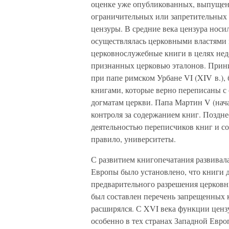
оценке уже опубликованных, выпущенн
ограничительных или запретительных 
цензуры. В средние века цензура нос
осуществлялась церковными властями 
церковнослужебные книги в целях не
признанных церковью эталонов. Прини
при папе римском Урбане VI (XIV в.),
книгами, которые верно переписаны с
догматам церкви. Папа Мартин V (нача
контроля за содержанием книг. Позднее
деятельностью переписчиков книг и с
правило, университеты.
С развитием книгопечатания развивала
Европы было установлено, что книги д
предварительного разрешения церковн
был составлен перечень запрещенных 
расширялся. С XVI века функции цензу
особенно в тех странах Западной Евро