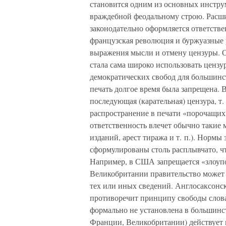
становится одним из основных инструм
враждебной феодальному строю. Расшир
законодательно оформляется ответств
французская революция и буржуазные 
выражения мысли и отмену цензуры. О
стала сама широко использовать цензу
демократических свобод для большинс
печать долгое время была запрещена. 
последующая (карательная) цензура, т.
распространение в печати «порочащих
ответственность влечет обычно такие 
изданий, арест тиража и т. п.). Нормы
сформулированы столь расплывчато, ч
Например, в США запрещается «злоупо
Великобритании правительство может
тех или иных сведений. Англосаксонск
противоречит принципу свободы слова
формально не установлена в большинств
Франции, Великобритании) действует