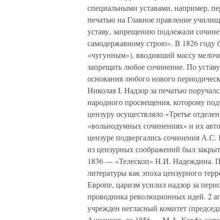
специальными уставами, например, пе
печатью на Главное правление училищ
уставу, запрещению подлежали сочине
самодержавному строю». В 1826 году 
«чугунным»), вводивший массу мелочн
запрещать любое сочинение. По уставу
основания любого нового периодическ
Николая I. Надзор за печатью поруча
народного просвещения, которому под
цензуру осуществляло «Третье отделени
«вольнодумных сочинениях» и их автор
цензуре подвергались сочинения А.С. 
из цензурных соображений был закрыт
1836 — «Телескоп» Н.И. Надеждина. П
литературы как эпоха цензурного тер
Европе, царизм усилил надзор за пери
проводника революционных идей. 2 ап
учрежден негласный комитет (председа
Анненков, до 1856 — М.А. Корф), кот