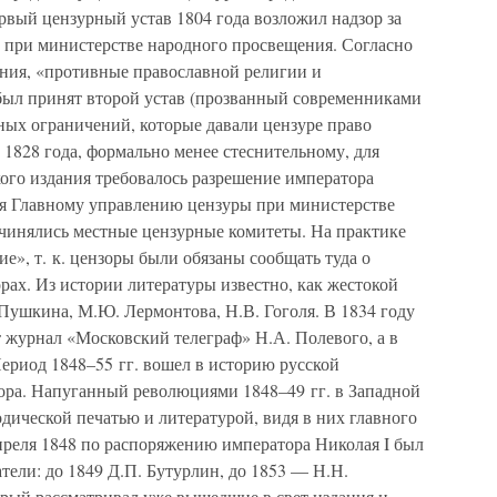
рвый цензурный устав 1804 года возложил надзор за
 при министерстве народного просвещения. Согласно
ния, «противные православной религии и
был принят второй устав (прозванный современниками
ых ограничений, которые давали цензуре право
 1828 года, формально менее стеснительному, для
ого издания требовалось разрешение императора
лся Главному управлению цензуры при министерстве
чинялись местные цензурные комитеты. На практике
е», т. к. цензоры были обязаны сообщать туда о
ах. Из истории литературы известно, как жестокой
Пушкина, М.Ю. Лермонтова, Н.В. Гоголя. В 1834 году
 журнал «Московский телеграф» Н.А. Полевого, а в
ериод 1848–55 гг. вошел в историю русской
рора. Напуганный революциями 1848–49 гг. в Западной
одической печатью и литературой, видя в них главного
реля 1848 по распоряжению императора Николая I был
тели: до 1849 Д.П. Бутурлин, до 1853 — Н.Н.
орый рассматривал уже вышедшие в свет издания и