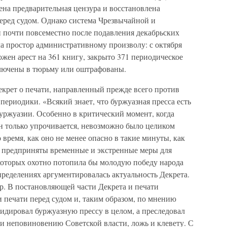
ена предварительная цензура и восстановлена
перед судом. Однако система Чрезвычайной и
и почти повсеместно после подавления декабрьских
а простор административному произволу: с октября
ожен арест на 361 книгу, закрыто 371 периодическое
аключены в тюрьму или оштрафованы.
екрет о печати, направленный прежде всего против
ериодики. «Всякий знает, что буржуазная пресса есть
ржуазии. Особенно в критический момент, когда
ьян только упрочивается, невозможно было целиком
о время, как оно не менее опасно в такие минуты, как
 предприняты временные и экстренные меры для
 которых охотно потопила бы молодую победу народа
определениях аргументировалась актуальность Декрета.
р. В постановляющей части Декрета и печати
 печати перед судом и, таким образом, по мнению
видировал буржуазную прессу в целом, а преследовал
 неповиновению Советской власти, ложь и клевету. С