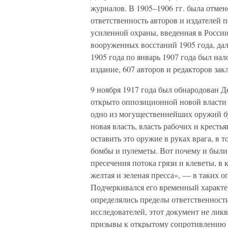
журналов. В 1905–1906 гг. была отмен
ответственность авторов и издателей 
усиленной охраны, введенная в Росси
вооруженных восстаний 1905 года, дал
1905 года по январь 1907 года был нал
издание, 607 авторов и редакторов з
9 ноября 1917 года был обнародован Д
открыто оппозиционной новой власти п
одно из могущественнейших оружий бу
новая власть, власть рабочих и крест
оставить это оружие в руках врага, в т
бомбы и пулеметы. Вот почему и были
пресечения потока грязи и клеветы, в
желтая и зеленая пресса», — в таких 
Подчеркивался его временный характе
определялись пределы ответственности
исследователей, этот документ не лик
призывы к открытому сопротивлению и