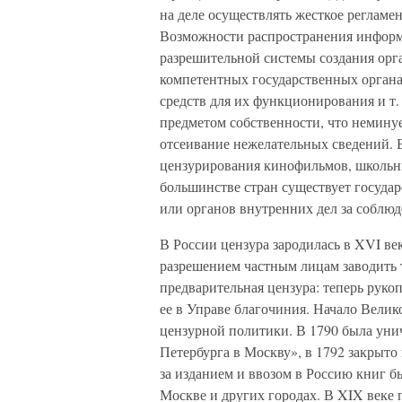
на деле осуществлять жесткое реглам
Возможности распространения информ
разрешительной системы создания орг
компетентных государственных орган
средств для их функционирования и т
предметом собственности, что немину
отсеивание нежелательных сведений. 
цензурирования кинофильмов, школьн
большинстве стран существует госуда
или органов внутренних дел за соблю
В России цензура зародилась в XVI век
разрешением частным лицам заводить 
предварительная цензура: теперь руко
ее в Управе благочиния. Начало Вели
цензурной политики. В 1790 была уни
Петербурга в Москву», в 1792 закрыто
за изданием и ввозом в Россию книг 
Москве и других городах. В XIX веке