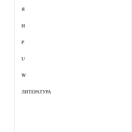
Я
H
P
U
W
ЛИТЕРАТУРА