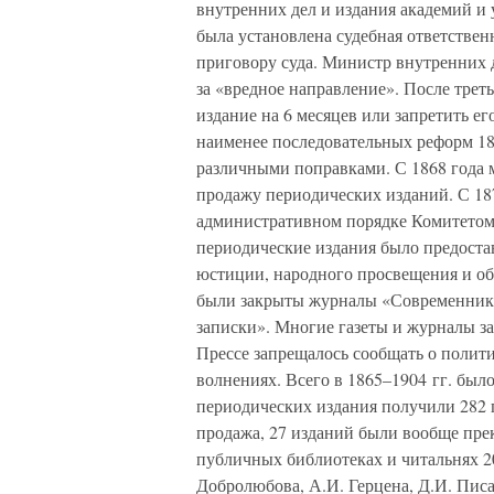
внутренних дел и издания академий и
была установлена судебная ответствен
приговору суда. Министр внутренних 
за «вредное направление». После трет
издание на 6 месяцев или запретить ег
наименее последовательных реформ 1860
различными поправками. С 1868 года 
продажу периодических изданий. С 187
административном порядке Комитетом 
периодические издания было предост
юстиции, народного просвещения и об
были закрыты журналы «Современник» 
записки». Многие газеты и журналы з
Прессе запрещалось сообщать о полити
волнениях. Всего в 1865–1904 гг. был
периодических издания получили 282 
продажа, 27 изданий были вообще пр
публичных библиотеках и читальнях 205
Добролюбова, А.И. Герцена, Д.И. Писар