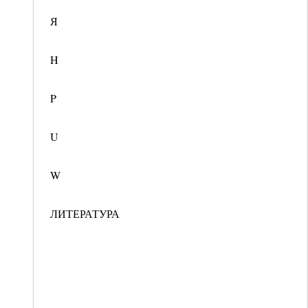
Я
H
P
U
W
ЛИТЕРАТУРА