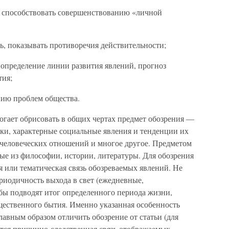
 и способствовать совершенствованию «личной
ь, показывать противоречия действительности;
 определение линии развития явлений, прогноз
тия;
нию проблем общества.
гает обрисовать в общих чертах предмет обозрения —
ки, характерные социальные явления и тенденции их
жчеловеческих отношений и многое другое. Предметом
ые из философии, истории, литературы. Для обозрения
 или тематическая связь обозреваемых явлений. Не
риодичность выхода в свет (ежедневные,
бы подводят итог определенного периода жизни,
щественного бытия. Именно указанная особенность
лавным образом отличить обозрение от статьи (для
ется причинно-следственная связь отображаемых