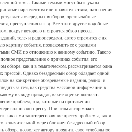
еленной темы. Такими темами могут быть указы
принятые парламентом или правительством, назначения
, результаты очередных выборов, чрезвычайные
ия, преступления и т. д. Все эти и другие подобные
ом, вокруг которого и строится обзор прессы.
даний, теле- и радиопередачи, автор стремится с их
ю картину события, познакомить ее с разными
ятыми СМИ по отношению к данному событию. Такого
е полное представление о причинах события, его
ом обзоре, как и в тематическом, рассматривается одна
х прессой. Однако безадресный обзор обладает одной
лок на конкретные обозреваемые издания, радио- и
ледить за тем, как средства массовой информации в
какому выводу приходят, какие оценки выносят.
ление проблем, тем, которые на протяжении
мере волновали прессу. При этом автор может
ть как сами заинтересовавшие прессу проблемы, так и
то в значительной мере сближает безадресный обзор
ь обзора позволяет автору проявить свое «глобальное