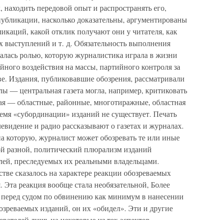
, находить передовой опыт и распространять его,
убликации, насколько доказательны, аргументированы
ликаций, какой отклик получают они у читателя, как
их выступлений и т. д. Обязательность выполнения
валась ролью, которую журналистика играла в жизни
йного воздействия на массы, партийного контроля за
е. Издания, публиковавшие обозрения, рассматривали
ы — центральная газета могла, например, критиковать
кая — областные, районные, многотиражные, областная
ремя «субординации» изданий не существует. Печать
елевидение и радио рассказывают о газетах и журналах.
а которую, журналист может обозревать те или иные
ой разной, политический плюрализм изданий
ей, преследуемых их реальными владельцами.
тве сказалось на характере реакции обозреваемых
 Эта реакция вообще стала необязательной, Более
ь перед судом по обвинению как минимум в нанесении
озреваемых изданий, он их «обидел». Эти и другие
вателей лишь на некоторые из тех аспектов