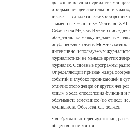
до возникновения периодической пре
отображения действительности можно, 
позже — в дидактических обозрениях к
знаменитых «Опытах» Монтеня (XVI в.
Себастьяна Мерсье. Именно последне
обозрения, поскольку первые из «Глав
опубликовал в газете. Можно сказать, 
интенсивно используемым журналистс
журналистики не меньше других жанро
журналах. Основные программы радио
Определяющий признак жанра обозрен
событий и глубоко проникающей в суть
отличие этого жанра от других жанров
ясным в ходе определения функции и п
обдумывать замеченное (но отнюдь не 
журналиста. Обозреватель должен:
• возбуждать интерес аудитории, расс
общественной жизни;