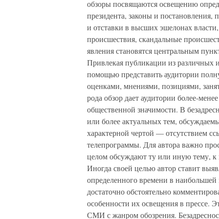
обзоры посвящаются освещению опред
президента, законы и постановления, 
и отставки в высших эшелонах власти
происшествия, скандальные происшеств
явления становятся центральным пункт
Привлекая публикации из различных из
помощью представить аудитории полну
оценками, мнениями, позициями, зан
рода обзор дает аудитории более-мене
общественной значимости. В безадресн
или более актуальных тем, обсуждаемы
характерной чертой — отсутствием ссы
телепрограммы. Для автора важно прос
целом обсуждают ту или иную тему, к 
Иногда своей целью автор ставит выяв
определенного времени в наибольшей 
достаточно обстоятельно комментирова
особенности их освещения в прессе. Э
СМИ с жанром обозрения. Безадресност