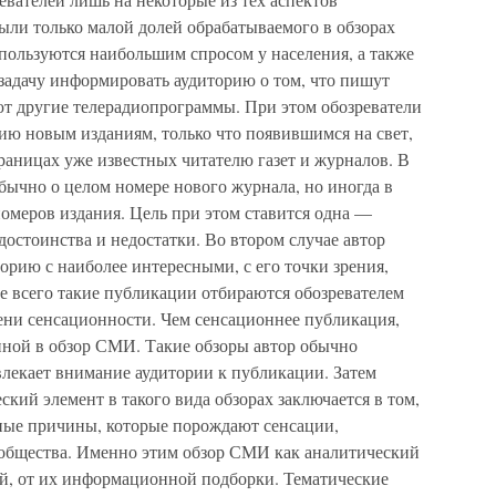
ыли только малой долей обрабатываемого в обзорах
 пользуются наибольшим спросом у населения, а также
 задачу информировать аудиторию о том, что пишут
ют другие телерадиопрограммы. При этом обозреватели
ию новым изданиям, только что появившимся на свет,
траницах уже известных читателю газет и журналов. В
обычно о целом номере нового журнала, но иногда в
номеров издания. Цель при этом ставится одна —
 достоинства и недостатки. Во втором случае автор
торию с наиболее интересными, с его точки зрения,
е всего такие публикации отбираются обозревателем
ни сенсационности. Чем сенсационнее публикация,
нной в обзор СМИ. Такие обзоры автор обычно
влекает внимание аудитории к публикации. Затем
кий элемент в такого вида обзорах заключается в том,
нные причины, которые порождают сенсации,
 общества. Именно этим обзор СМИ как аналитический
ей, от их информационной подборки. Тематические