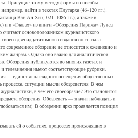
ссы. Присущие этому методу формы и способы
например, найти в текстах Плутарха (46–120 гг.),
итайца Ван Ан Хи (1021–1086 гг.), а также в
) и в «Главах» из книги «Обозрения Парижа» Луиса
го считают основоположником журналистского
» своего двенадцатитомного издания он сначала
что современное обозрение не относится к ежедневно и
ким жанрам. Однако оно важно для аналитической
в. Обозрения публикуются во многих газетах и
 и телевидения имеют соответствующие рубрики.
ия — единство наглядного освещения общественных
 процесса, ситуации мысли обозревателя. В чем
 журналистики, в чем его своеобразие? Это становится
редмета обозрения. Обозревать — значит наблюдать и
любоваться им). В обозрении ярко проявляется позиция
казывать ей о событиях, процессах происходящих в