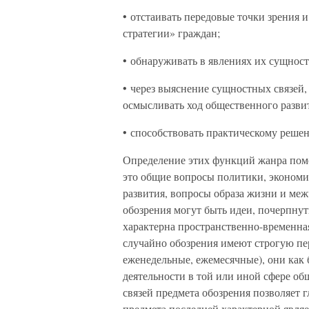
• отстаивать передовые точки зрения
стратегии» граждан;
• обнаруживать в явлениях их сущност
• через выяснение сущностных связей,
осмысливать ход общественного разви
• способствовать практическому реше
Определение этих функций жанра помо
это общие вопросы политики, экономи
развития, вопросы образа жизни и ме
обозрения могут быть идеи, почерпнут
характерна пространственно-временная
случайно обозрения имеют строгую пе
еженедельные, ежемесячные), они как 
деятельности в той или иной сфере об
связей предмета обозрения позволяет г
предмета последней характерной явля