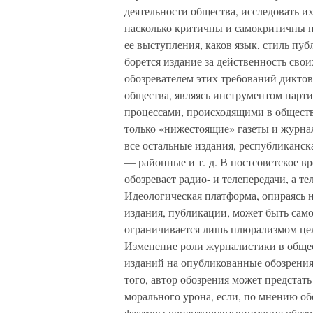
деятельности общества, исследовать их
насколько критичны и самокритичны п
ее выступления, каков язык, стиль пуб
борется издание за действенность сво
обозревателем этих требований дикто
общества, являясь инструментом парти
процессами, происходящими в обществ
только «нижестоящие» газеты и журнал
все остальные издания, республиканс
— районные и т. д. В постсоветское в
обозревает радио- и телепередачи, а т
Идеологическая платформа, опираясь н
издания, публикации, может быть сам
ограничивается лишь плюрализмом цел
Изменение роли журналистики в общес
изданий на опубликованные обозрения.
того, автор обозрения может предстат
морального урона, если, по мнению об
факторы ориентируют внимание обозре