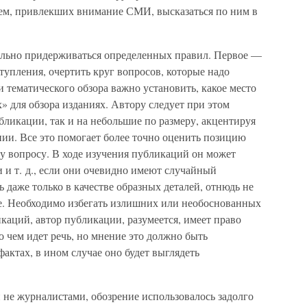
ем, привлекших внимание СМИ, высказаться по ним в
ельно придерживаться определенных правил. Первое —
тупления, очертить круг вопросов, которые надо
и тематического обзора важно установить, какое место
» для обзора изданиях. Автору следует при этом
ликации, так и на небольшие по размеру, акцентируя
ии. Все это помогает более точно оценить позицию
у вопросу. В ходе изучения публикаций он может
 и т. д., если они очевидно имеют случайный
ть даже только в качестве образных деталей, отнюдь не
ие. Необходимо избегать излишних или необоснованных
аций, автор публикации, разумеется, имеет право
о чем идет речь, но мнение это должно быть
ктах, в ином случае оно будет выглядеть
 не журналистами, обозрение использовалось задолго