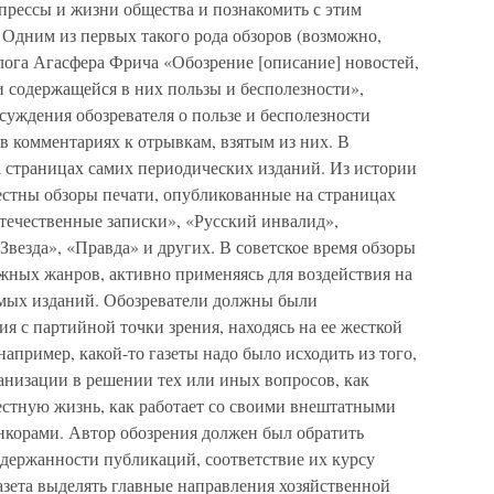
прессы и жизни общества и познакомить с этим
 Одним из первых такого рода обзоров (возможно,
лога Агасфера Фрича «Обозрение [описание] новостей,
 содержащейся в них пользы и бесполезности»,
суждения обозревателя о пользе и бесполезности
в комментариях к отрывкам, взятым из них. В
 страницах самих периодических изданий. Из истории
стны обзоры печати, опубликованные на страницах
течественные записки», «Русский инвалид»,
Звезда», «Правда» и других. В советское время обзоры
жных жанров, активно применяясь для воздействия на
мых изданий. Обозреватели должны были
ия с партийной точки зрения, находясь на ее жесткой
апример, какой-то газеты надо было исходить из того,
анизации в решении тех или иных вопросов, как
естную жизнь, как работает со своими внештатными
нкорами. Автор обозрения должен был обратить
держанности публикаций, соответствие их курсу
газета выделять главные направления хозяйственной