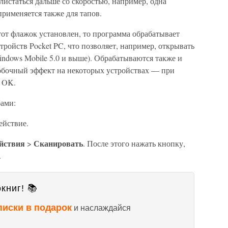
истаться дальше со скоростью, например, одна
применяется также для тапов.
от флажок установлен, то программа обрабатывает
ройств Pocket PC, что позволяет, например, открывать
ndows Mobile 5.0 и выше). Обрабатываются также и
обочный эффект на некоторых устройствах — при
а OK.
бами:
ействие.
йствия
Сканировать
>
. После этого нажать кнопку,
.
книг! 📚
писки в подарок
и наслаждайся