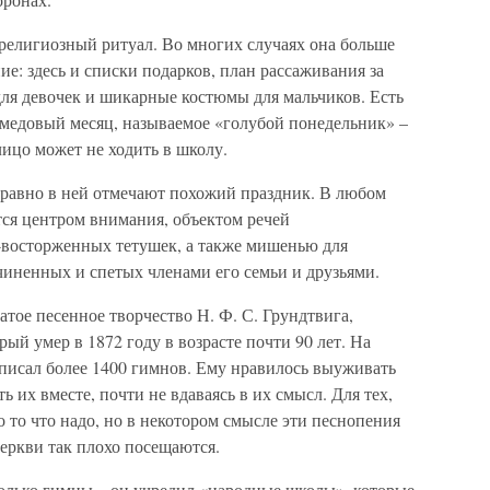
елигиозный ритуал. Во многих случаях она больше
ие: здесь и списки подарков, план рассаживания за
для девочек и шикарные костюмы для мальчиков. Есть
медовый месяц, называемое «голубой понедельник» –
лицо может не ходить в школу.
е равно в ней отмечают похожий праздник. В любом
ся центром внимания, объектом речей
-восторженных тетушек, а также мишенью для
ненных и спетых членами его семьи и друзьями.
атое песенное творчество Н. Ф. С. Грундтвига,
ый умер в 1872 году в возрасте почти 90 лет. На
писал более 1400 гимнов. Ему нравилось выуживать
ь их вместе, почти не вдаваясь в их смысл. Для тех,
о то что надо, но в некотором смысле эти песнопения
еркви так плохо посещаются.
только гимны – он учредил «народные школы», которые