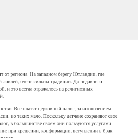
т от региона. На западном берегу Ютландии, где
 ловлей, очень сильны традиции. До недавнего
ой, и это всегда отражалось на религиозных
й.
ство. Все платят церковный налог, за исключением
ласии, но таких мало. Поскольку датчане сохраняют свое
алог, в большинстве своем они пользуются услугами
зни: при крещении, конфирмации, вступлении в брак
оронах.