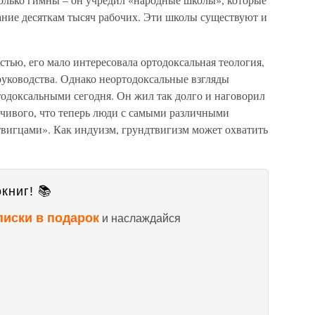
ание десяткам тысяч рабочих. Эти школы существуют и
тью, его мало интересовала ортодоксальная теология,
руководства. Однако неортодоксальные взгляды
тодоксальными сегодня. Он жил так долго и наговорил
ечивого, что теперь люди с самыми различными
твигцами». Как индуизм, грундтвигизм может охватить
книг! 📚
писки в подарок
и наслаждайся