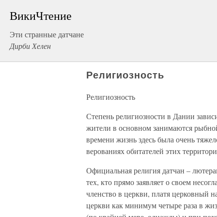
ВикиЧтение
Эти странные датчане
Дирби Хелен
Религиозность
Религиозность
Степень религиозности в Дании зависи
жители в основном занимаются рыбной
времени жизнь здесь была очень тяжел
верованиях обитателей этих территори
Официальная религия датчан – лютеран
тех, кто прямо заявляет о своем несог
членство в церкви, платя церковный н
церкви как минимум четыре раза в жи
(по крайней мере, однажды) и при пох