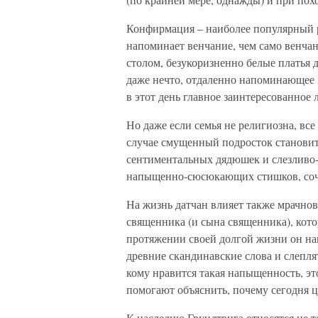
Конфирмация – наиболее популярный р
напоминает венчание, чем само венчан
столом, безукоризненно белые платья 
даже нечто, отдаленно напоминающее 
в этот день главное заинтересованное 
Но даже если семья не религиозна, вс
случае смущенный подросток становит
сентиментальных дядюшек и слезливо
напыщенно-сюсюкающих стишков, сочи
На жизнь датчан влияет также мрачнов
священника (и сына священника), котор
протяжении своей долгой жизни он на
древние скандинавские слова и слеплят
кому нравится такая напыщенность, эт
помогают объяснить, почему сегодня ц
К наследию Грундтвига относятся не 