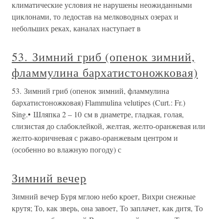
климатические условия не нарушены неожиданными
циклонами, то ледостав на мелководных озерах и
небольших реках, каналах наступает в
53. Зимний гриб (опенок зимний,
фламмулина бархатистоножковая)
53. Зимний гриб (опенок зимний, фламмулина
бархатистоножковая) Flammulina velutipes (Curt.: Fr.)
Sing.• Шляпка 2 – 10 см в диаметре, гладкая, голая,
слизистая до слабоклейкой, желтая, желто-оранжевая или
желто-коричневая с ржаво-оранжевым центром и
(особенно во влажную погоду) с
Зимний вечер
Зимний вечер Буря мглою небо кроет, Вихри снежные
крутя; То, как зверь, она завоет, То заплачет, как дитя, То