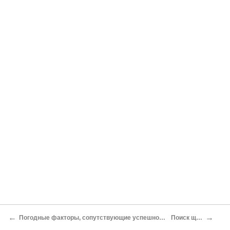
←
→
Погодные факторы, сопутствующие успешной ловле
Поиск щуки