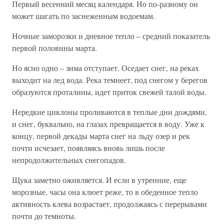
Первый весенний месяц календаря. Но по-разному он
может шагать по заснеженным водоемам.
Ночные заморозки и дневное тепло – средний показатель
первой половины марта.
Но ясно одно – зима отступает. Оседает снег, на реках
выходит на лед вода. Река темнеет, под снегом у берегов
образуются проталины, идет приток свежей талой воды.
Нередкие циклоны проливаются в теплые дни дождями,
и снег, буквально, на глазах превращается в воду. Уже к
концу, первой декады марта снег на льду озер и рек
почти исчезает, появляясь вновь лишь после
непродолжительных снегопадов.
Щука заметно оживляется. И если в утренние, еще
морозные, часы она клюет реже, то в обеденное тепло
активность клева возрастает, продолжаясь с перерывами
почти до темноты.