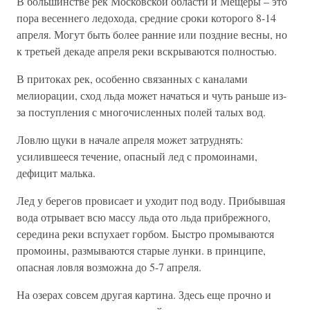
В большинстве рек Московской области и Мещеры – это
пора весеннего ледохода, средние сроки которого 8-14
апреля. Могут быть более ранние или поздние весны, но
к третьей декаде апреля реки вскрываются полностью.
В притоках рек, особенно связанных с каналами
мелиорации, сход льда может начаться и чуть раньше из-
за поступления с многочисленных полей талых вод.
Ловлю щуки в начале апреля может затруднять:
усилившееся течение, опасный лед с промоинами,
дефицит малька.
Лед у берегов провисает и уходит под воду. Прибывшая
вода отрывает всю массу льда ото льда прибрежного,
середина реки вспухает горбом. Быстро промываются
промоины, размываются старые лунки. в принципе,
опасная ловля возможна до 5-7 апреля.
На озерах совсем другая картина. Здесь еще прочно и