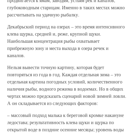
продвигается к ямам, заводям, устьям рек и каналов,
глубоководным старицам. Именно в таких местах можно
рассчитывать на удачную рыбалку.
Декабрьский период на озерах – это время интенсивного
клева щурка, средней и, реже, крупной щуки.
Наибольшая концентрация рыбы охватывает
прибрежную зону и места выхода в озера речек и
каналов.
Нельзя вывести точную картину, которая будет
повторяться из года в год. Каждая отдельная зима – это
отдельная картина погодных условий, количественного
наличия рыбы, водного режима в водоемах. Но в общих
чертах можно предсказать сценарий новой зимней ловли.
А он складывается из следующих факторов:
– массовый подход малька к береговой кромке накануне
ледостава; результативность клева щуки и щурка по
открытой воде в поздние осенние месяцы; уровень воды