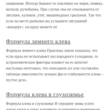
хищникам. Иногда бывают ее поклевки на червя, пиявку,
мотыля, ручейника. При случае она не отказывается от
лягушек, куликов, утят, мышевидных грызунов. Так что
если на месте рыбалки вы услышите лягушачий
«концерт», на щуку можете не
Формула зимнего клева
Формула зимнего клева Практика ловли показала, что
если щука не испытывает кислородного голодания, то
астрономические факторы влияют на ее аппетит
настолько ничтожно, что описывать их или составлять
таблицы зависимости лунных фаз и стабильности клева –
пустое дело,
Формула клева в глухозимье
Формула клева в глухозимье В середине зимы успех
ловли щуки в отвес напрямую подчиняется временным