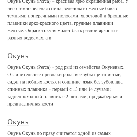
Окунь Окунь (Perca) – красивая ярко окрашенная рыба. У
него темно-зеленая спина, зеленовато-желтые бока с
темными поперечными полосами, хвостовой и брюшные
плавники ярко-красного цвета, грудные плавники
желтые. Окраска окуня может быть разной яркости в
разных водоемах, а в
Окунь
Окунь Окунь (Реrса) – род рыб из семейства Окуневых.
Отличительные признаки рода: все зубы щетинистые,
сидят на небных костях и сошнике, язык без зубов, два
спинных плавника – первый с 13 или 14 лучами;
заднепроходный плавник с 2 шипами, преджаберная и
предглазничная кости
Окунь
Окунь Окунь по праву считается одной из самых