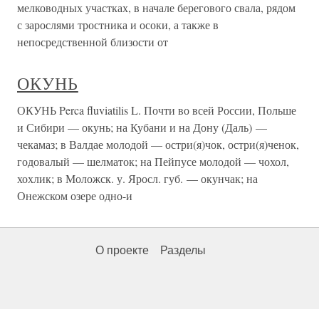
мелководных участках, в начале берегового свала, рядом
с зарослями тростника и осоки, а также в
непосредственной близости от
ОКУНЬ
ОКУНЬ Perca fluviatilis L. Почти во всей России, Польше
и Сибири — окунь; на Кубани и на Дону (Даль) —
чекамаз; в Валдае молодой — остри(я)чок, остри(я)ченок,
годовалый — шелматок; на Пейпусе молодой — чохол,
хохлик; в Моложск. у. Яросл. губ. — окунчак; на
Онежском озере одно-и
О проекте
Разделы