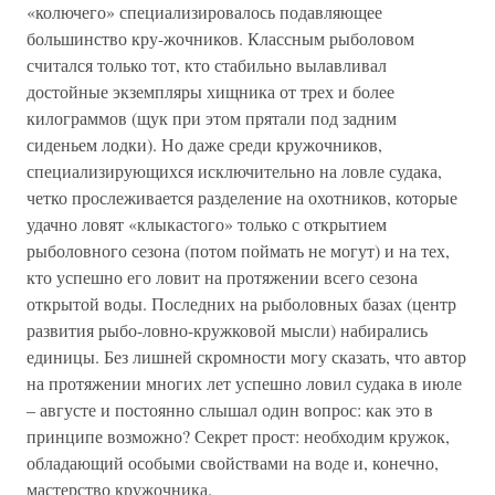
«колючего» специализировалось подавляющее
большинство кру-жочников. Классным рыболовом
считался только тот, кто стабильно вылавливал
достойные экземпляры хищника от трех и более
килограммов (щук при этом прятали под задним
сиденьем лодки). Но даже среди кружочников,
специализирующихся исключительно на ловле судака,
четко прослеживается разделение на охотников, которые
удачно ловят «клыкастого» только с открытием
рыболовного сезона (потом поймать не могут) и на тех,
кто успешно его ловит на протяжении всего сезона
открытой воды. Последних на рыболовных базах (центр
развития рыбо-ловно-кружковой мысли) набирались
единицы. Без лишней скромности могу сказать, что автор
на протяжении многих лет успешно ловил судака в июле
– августе и постоянно слышал один вопрос: как это в
принципе возможно? Секрет прост: необходим кружок,
обладающий особыми свойствами на воде и, конечно,
мастерство кружочника.