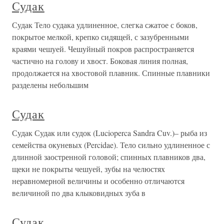
Судак
Судак Тело судака удлиненное, слегка сжатое с боков,
покрытое мелкой, крепко сидящей, с зазубренными
краями чешуей. Чешуйный покров распространяется
частично на голову и хвост. Боковая линия полная,
продолжается на хвостовой плавник. Спинные плавники
разделены небольшим
Судак
Судак Судак или судок (Lucioperca Sandra Cuv.)– рыба из
семейства окуневых (Percidae). Тело сильно удлиненное с
длинной заостренной головой; спинных плавников два,
щеки не покрыты чешуей, зубы на челюстях
неравномерной величины и особенно отличаются
величиной по два клыковидных зуба в
Судак