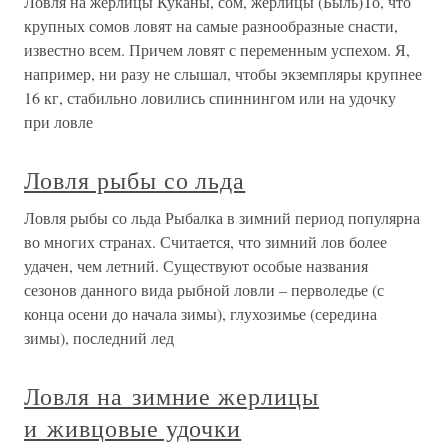
Ловля на жерлицы Куканы, сом, жерлицы (Быль)То, что
крупных сомов ловят на самые разнообразные снасти,
известно всем. Причем ловят с переменным успехом. Я,
например, ни разу не слышал, чтобы экземпляры крупнее
16 кг, стабильно ловились спиннингом или на удочку
при ловле
Ловля рыбы со льда
Ловля рыбы со льда Рыбалка в зимний период популярна
во многих странах. Считается, что зимний лов более
удачен, чем летний. Существуют особые названия
сезонов данного вида рыбной ловли – перволедье (с
конца осени до начала зимы), глухозимье (середина
зимы), последний лед
Ловля на зимние жерлицы
и живцовые удочки