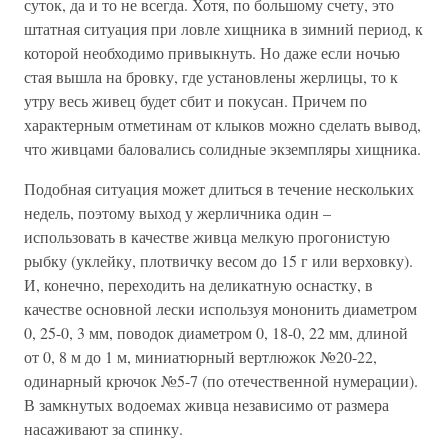
суток, да и то не всегда. Хотя, по большому счету, это
штатная ситуация при ловле хищника в зимний период, к
которой необходимо привыкнуть. Но даже если ночью
стая вышла на бровку, где установлены жерлицы, то к
утру весь живец будет сбит и покусан. Причем по
характерным отметинам от клыков можно сделать вывод,
что живцами баловались солидные экземпляры хищника.
Подобная ситуация может длиться в течение нескольких
недель, поэтому выход у жерличника один –
использовать в качестве живца мелкую прогонистую
рыбку (уклейку, плотвичку весом до 15 г или верховку).
И, конечно, переходить на деликатную оснастку, в
качестве основной лески используя мононить диаметром
0, 25-0, 3 мм, поводок диаметром 0, 18-0, 22 мм, длиной
от 0, 8 м до 1 м, миниатюрный вертлюжок №20-22,
одинарный крючок №5-7 (по отечественной нумерации).
В замкнутых водоемах живца независимо от размера
насаживают за спинку.