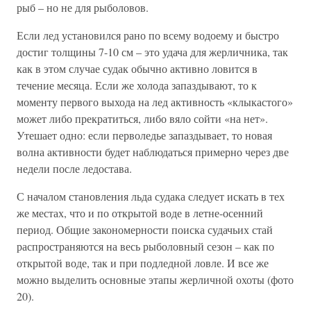
рыб – но не для рыболовов.
Если лед установился рано по всему водоему и быстро
достиг толщины 7-10 см – это удача для жерличника, так
как в этом случае судак обычно активно ловится в
течение месяца. Если же холода запаздывают, то к
моменту первого выхода на лед активность «клыкастого»
может либо прекратиться, либо вяло сойти «на нет».
Утешает одно: если перволедье запаздывает, то новая
волна активности будет наблюдаться примерно через две
недели после ледостава.
С началом становления льда судака следует искать в тех
же местах, что и по открытой воде в летне-осенний
период. Общие закономерности поиска судачьих стай
распространяются на весь рыболовный сезон – как по
открытой воде, так и при подледной ловле. И все же
можно выделить основные этапы жерличной охоты (фото
20).