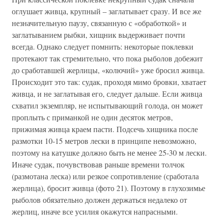
оглушает живца, крупный – заглатывает сразу. И все же
незначительную паузу, связанную с «обработкой» и
заглатыванием рыбки, хищник выдерживает почти
всегда. Однако следует помнить: некоторые поклевки
протекают так стремительно, что пока рыболов добежит
до сработавшей жерлицы, «колючий» уже бросил живца.
Происходит это так: судак, проходя мимо бровки, хватает
живца, и не заглатывая его, следует дальше. Если живца
схватил экземпляр, не испытывающий голода, он может
проплыть с приманкой не один десяток метров,
прижимая живца краем пасти. Подсечь хищника после
размотки 10-15 метров лески в принципе невозможно,
поэтому на катушке должно быть не менее 25-30 м лески.
Иначе судак, почувствовав раньше времени толчок
(размотана леска) или резкое сопротивление (сработала
жерлица), бросит живца (фото 21). Поэтому в глухозимье
рыболов обязательно должен держаться недалеко от
жерлиц, иначе все усилия окажутся напрасными.