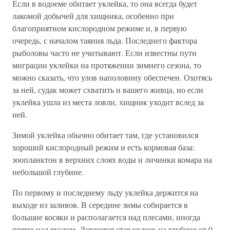
Если в водоеме обитает уклейка, то она всегда будет
лакомой добычей для хищника, особенно при
благоприятном кислородном режиме и, в первую
очередь, с началом таяния льда. Последнего фактора
рыболовы часто не учитывают. Если известны пути
миграции уклейки на протяжении зимнего сезона, то
можно сказать, что улов наполовину обеспечен. Охотясь
за ней, судак может схватить и вашего живца, но если
уклейка ушла из места ловли, хищник уходит вслед за
ней.
Зимой уклейка обычно обитает там, где установился
хороший кислородный режим и есть кормовая база:
зоопланктон в верхних слоях воды и личинки комара на
небольшой глубине.
По первому и последнему льду уклейка держится на
выходе из заливов. В середине зимы собирается в
большие косяки и располагается над плесами, иногда
прямо над руслом. Держится стая уклеек на глубине от 0,