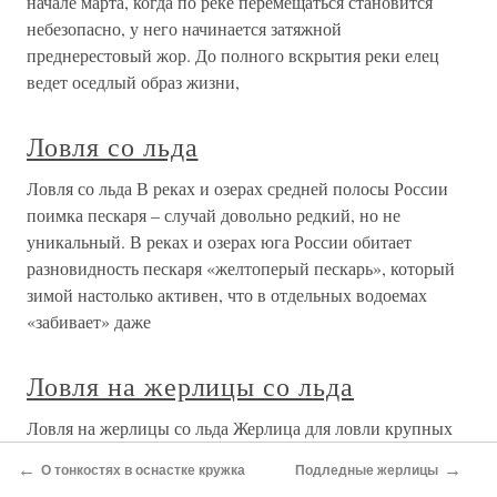
начале марта, когда по реке перемещаться становится
небезопасно, у него начинается затяжной
преднерестовый жор. До полного вскрытия реки елец
ведет оседлый образ жизни,
Ловля со льда
Ловля со льда В реках и озерах средней полосы России
поимка пескаря – случай довольно редкий, но не
уникальный. В реках и озерах юга России обитает
разновидность пескаря «желтоперый пескарь», который
зимой настолько активен, что в отдельных водоемах
«забивает» даже
Ловля на жерлицы со льда
Ловля на жерлицы со льда Жерлица для ловли крупных
щук не отличается особой утонченностью и во многом
←
→
О тонкостях в оснастке кружка
Подледные жерлицы
оправданно грубовата (по сравнению с жерлицей для