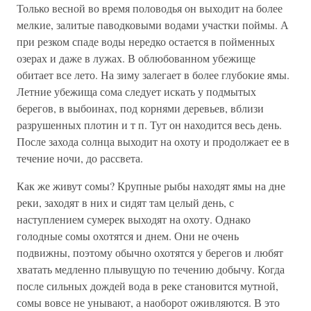
Только весной во время половодья он выходит на более
мелкие, залитые паводковыми водами участки поймы. А
при резком спаде воды нередко остается в пойменных
озерах и даже в лужах. В облюбованном убежище
обитает все лето. На зиму залегает в более глубокие ямы.
Летние убежища сома следует искать у подмытых
берегов, в выбоинах, под корнями деревьев, вблизи
разрушенных плотин и т п. Тут он находится весь день.
После захода солнца выходит на охоту и продолжает ее в
течение ночи, до рассвета.
Как же живут сомы? Крупные рыбы находят ямы на дне
реки, заходят в них и сидят там целый день, с
наступлением сумерек выходят на охоту. Однако
голодные сомы охотятся и днем. Они не очень
подвижны, поэтому обычно охотятся у берегов и любят
хватать медленно плывущую по течению добычу. Когда
после сильных дождей вода в реке становится мутной,
сомы вовсе не унывают, а наоборот оживляются. В это