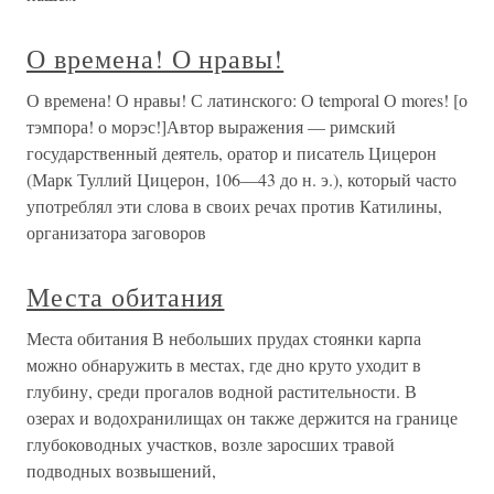
О времена! О нравы!
О времена! О нравы! С латинского: О temporal О mores! [о
тэмпора! о морэс!]Автор выражения — римский
государственный деятель, оратор и писатель Цицерон
(Марк Туллий Цицерон, 106—43 до н. э.), который часто
употреблял эти слова в своих речах против Катилины,
организатора заговоров
Места обитания
Места обитания В небольших прудах стоянки карпа
можно обнаружить в местах, где дно круто уходит в
глубину, среди прогалов водной растительности. В
озерах и водохранилищах он также держится на границе
глубоководных участков, возле заросших травой
подводных возвышений,