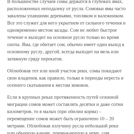
В большинстве случаев сомы держатся в глубоких ямах,
расположенных неподалеку от русла. Сомовьи ямы часто
завалены упавшими деревьями, топляком и валежником.
Все это служит для него укрытием от сильного течения и
одновременно местом засады. Сом не любит быстрое
течение и выходит на основное русло только во время
охоты. Яма, где обитает сом, обычно имеет один выход к
основному руслу, другой, всегда выходит на мель или
затяжную гряду перекатов.
Облюбовав тот или иной участок реки, сомы покидают
свои владения, как правило, только в периоды нереста и
осеннего скатывания к местам зимовок.
Если в крупных реках протяженность путей сезонной
миграции сомов может составлять десятки и даже сотни
километров, то в малых (при обилии корма) –
перемещение сомов может быть ограничено 10 – 20
метрами. Облюбовав излучину русла небольшой реки
или обычную канаву, примыкающую к нему, сом