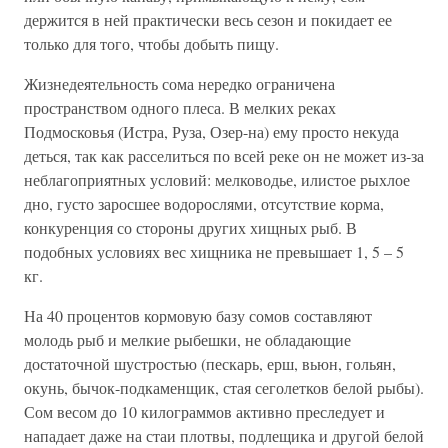
держится в ней практически весь сезон и покидает ее
только для того, чтобы добыть пищу.
Жизнедеятельность сома нередко ограничена
пространством одного плеса. В мелких реках
Подмосковья (Истра, Руза, Озер-на) ему просто некуда
деться, так как расселиться по всей реке он не может из-за
неблагоприятных условий: мелководье, илистое рыхлое
дно, густо заросшее водорослями, отсутствие корма,
конкуренция со стороны других хищных рыб. В
подобных условиях вес хищника не превышает 1, 5 – 5
кг.
На 40 процентов кормовую базу сомов составляют
молодь рыб и мелкие рыбешки, не обладающие
достаточной шустростью (пескарь, ерш, вьюн, гольян,
окунь, бычок-подкаменщик, стая сеголетков белой рыбы).
Сом весом до 10 килограммов активно преследует и
нападает даже на стаи плотвы, подлещика и другой белой