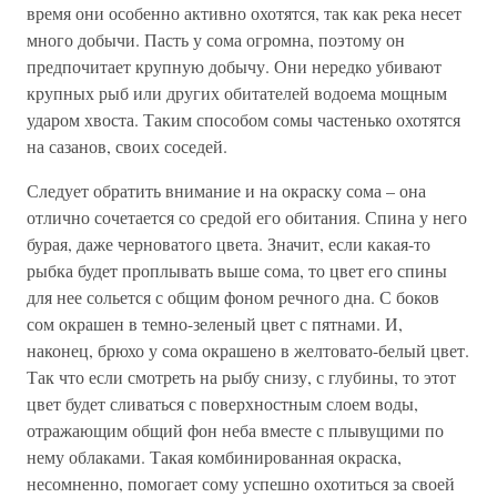
время они особенно активно охотятся, так как река несет
много добычи. Пасть у сома огромна, поэтому он
предпочитает крупную добычу. Они нередко убивают
крупных рыб или других обитателей водоема мощным
ударом хвоста. Таким способом сомы частенько охотятся
на сазанов, своих соседей.
Следует обратить внимание и на окраску сома – она
отлично сочетается со средой его обитания. Спина у него
бурая, даже черноватого цвета. Значит, если какая-то
рыбка будет проплывать выше сома, то цвет его спины
для нее сольется с общим фоном речного дна. С боков
сом окрашен в темно-зеленый цвет с пятнами. И,
наконец, брюхо у сома окрашено в желтовато-белый цвет.
Так что если смотреть на рыбу снизу, с глубины, то этот
цвет будет сливаться с поверхностным слоем воды,
отражающим общий фон неба вместе с плывущими по
нему облаками. Такая комбинированная окраска,
несомненно, помогает сому успешно охотиться за своей