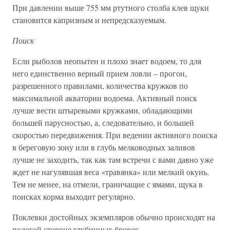
При давлении выше 755 мм ртутного столба клев щуки
становится капризным и непредсказуемым.
Поиск
Если рыболов неопытен и плохо знает водоем, то для
него единственно верный прием ловли – прогон,
разрешенного правилами, количества кружков по
максимальной акватории водоема. Активный поиск
лучше вести штыревыми кружками, обладающими
большей парусностью, а, следовательно, и большей
скоростью передвижения. При ведении активного поиска
в береговую зону или в глубь мелководных заливов
лучше не заходить, так как там встречи с вами давно уже
ждет не нагулявшая веса «травянка» или мелкий окунь.
Тем не менее, на отмели, граничащие с ямами, щука в
поисках корма выходит регулярно.
Поклевки достойных экземпляров обычно происходят на
пологой стороне глубинных бровок.