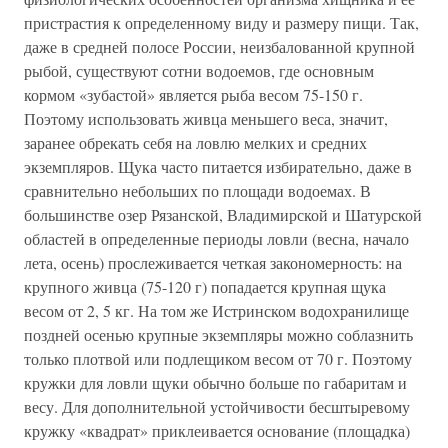
пристрастия к определенному виду и размеру пищи. Так,
даже в средней полосе России, неизбалованной крупной
рыбой, существуют сотни водоемов, где основным
кормом «зубастой» является рыба весом 75-150 г.
Поэтому использовать живца меньшего веса, значит,
заранее обрекать себя на ловлю мелких и средних
экземпляров. Щука часто питается избирательно, даже в
сравнительно небольших по площади водоемах. В
большинстве озер Рязанской, Владимирской и Шатурской
областей в определенные периоды ловли (весна, начало
лета, осень) прослеживается четкая закономерность: на
крупного живца (75-120 г) попадается крупная щука
весом от 2, 5 кг. На том же Истринском водохранилище
поздней осенью крупные экземпляры можно соблазнить
только плотвой или подлещиком весом от 70 г. Поэтому
кружки для ловли щуки обычно больше по габаритам и
весу. Для дополнительной устойчивости бесштыревому
кружку «квадрат» приклеивается основание (площадка)