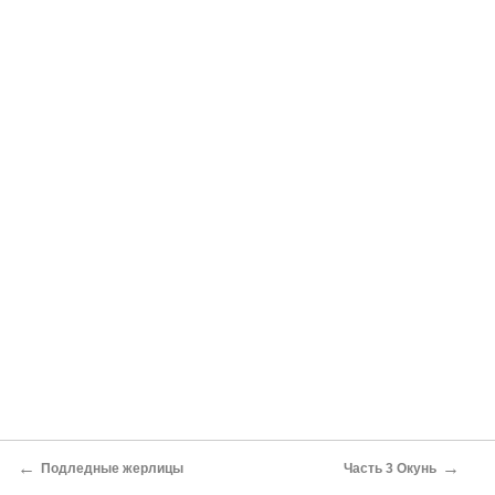
←
→
Подледные жерлицы
Часть 3 Окунь