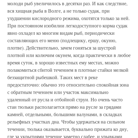
молоди рыб увеличилось в десятки раз. И как следствие,
вся хищная рыба в Волге, а не только судак, при
ухудшении кислородного режима, охотятся только за ней.
При постоянном изобилии легкодоступного корма судак
явно охладел ко многим видам рыб, периодически
составляющих его меню (подлещику, ершу, окуню,
плотве). Действительно, зачем гоняться за шустрой
плотвой или колючим окунем, когда практически в любое
время суток, в хорошо известных ему местах, можно
полакомиться сбитой течением в плотные стайки мелкой
беззащитной рыбешкой. Таких мест в реке
предостаточно: обычно это относительно спокойная зона
с обратным течением или участок максимально
удаленный от русла и отбойной струи. Но очень часто
стаи тюльки располагается прямо на русле за грядами
камней, отдельными, большими валунами, в складках
рельефных участках дна. Чтобы удержаться на сильном
течении, тюлька оказывается, буквально прижата ко дну,
где за укрытиями течение заметно слабее, и урывками