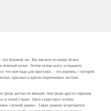
– это буковый лес. Вы шагаете по ковру белых
зь зеленый полог. Летом лучше всего устраивать
е, что вам надо для прогулки, – это корзина, с которой
лотых, красных и красно-коричневых листьев,
н среди датчан не меньше, чем среди других народов.
ых в своей стране. Здесь существует особое,
аемое «летний домик». Такие домики встречаются
астают как грибы вокруг прибрежных деревушек.