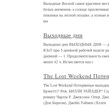
Выходные Весной самое красивое место
белых анемонов, а солнце просвечивае
пикники на лесной опушке, а осенью вс
вы
Выходные дни
Выходные дни ВЫХОДНЫЕ ДНИ — дни е
КЗоТ при 5-дневной рабочей неделе раб
дневной — 1. Продолжительность еже
менее 42 ч. Исчисляется она с
The Lost Weekend Поте
The Lost Weekend Потерянные выходн
Брэкетт)? Реж. БИЛЛИ УАЙЛДЕР? Сцен
роману Чарлза Р. Джексона· Опер. Дж
(Дон Бирнэм), Джейн Уаймен (Хелен