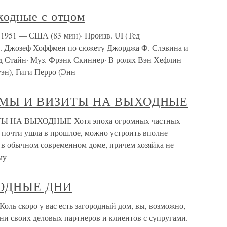
ходные с отцом
 1951 — США (83 мин)· Произв. UI (Тед
 Джозеф Хоффмен по сюжету Джорджа Ф. Слэвина и
 Стайн· Муз. Фрэнк Скиннер· В ролях Вэн Хефлин
эн), Гиги Перро (Энн
ЕМЫ И ВИЗИТЫ НА ВЫХОДНЫЕ
НА ВЫХОДНЫЕ Хотя эпоха огромных частных
е, почти ушла в прошлое, можно устроить вполне
 в обычном современном доме, причем хозяйка не
му
ОДНЫЕ ДНИ
коро у вас есть загородный дом, вы, возможно,
ни своих деловых партнеров и клиентов с супругами.