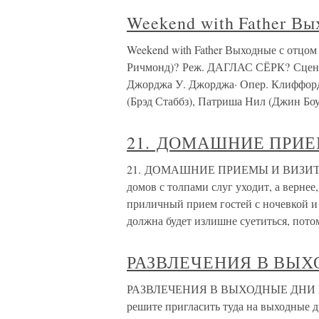
Weekend with Father Вы
Weekend with Father Выходные с отцом
Ричмонд)? Реж. ДАГЛАС СЁРК? Сцен.
Джорджа У. Джорджа· Опер. Клиффорд
(Брэд Стаббз), Патриша Нил (Джин Боу
21. ДОМАШНИЕ ПРИ
21. ДОМАШНИЕ ПРИЕМЫ И ВИЗИТЫ 
домов с толпами слуг уходит, а верне
приличный прием гостей с ночевкой и
должна будет излишне суетиться, пото
РАЗВЛЕЧЕНИЯ В ВЫХ
РАЗВЛЕЧЕНИЯ В ВЫХОДНЫЕ ДНИ Коль с
решите пригласить туда на выходные д