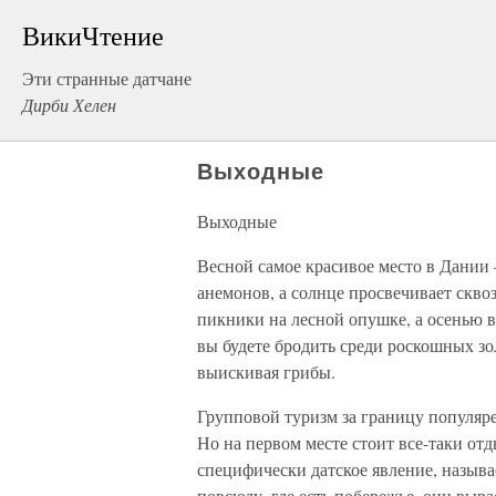
ВикиЧтение
Эти странные датчане
Дирби Хелен
Выходные
Выходные
Весной самое красивое место в Дании 
анемонов, а солнце просвечивает скво
пикники на лесной опушке, а осенью вс
вы будете бродить среди роскошных зо
выискивая грибы.
Групповой туризм за границу популяре
Но на первом месте стоит все-таки отд
специфически датское явление, назыв
повсюду, где есть побережье, они выр