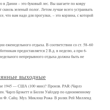
 в Дании – это буковый лес. Вы шагаете по ковру
т сквозь зеленый полог. Летом лучше всего устраивать
е, что вам надо для прогулки, – это корзина, с которой
женедельного отдыха. В соответствии со ст. 58–60
отникам предоставляется 2 В.д. в неделю, а при 6-
недельного непрерывного отдыха должна быть не
рянные выходные
ые 1945 — США (100 мин)? Произв. PAR (Чарлз
. Чарлз Брэкетт и Билли Уайлдер по одноименному
он Ф. Сайц· Муз. Миклош Рожа· В ролях Рей Милленд