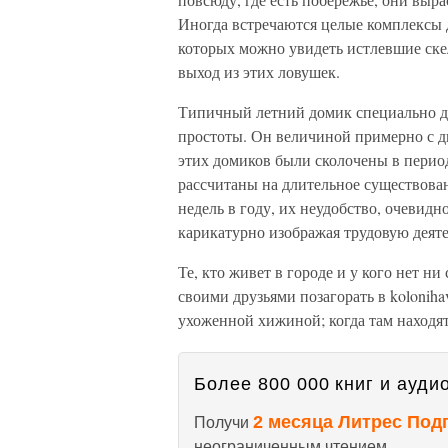
Иногда встречаются целые комплексы 
которых можно увидеть истлевшие ске
выход из этих ловушек.
Типичный летний домик специально дел
простоты. Он величиной примерно с д
этих домиков были сколочены в период
рассчитаны на длительное существован
недель в году, их неудобство, очевидно
карикатурно изображая трудовую деяте
Те, кто живет в городе и у кого нет ни
своими друзьями позагорать в kolonih
ухоженной хижиной; когда там находят
Более 800 000 книг и аудио
2 месяца Литрес Под
Получи
неограниченным чтением