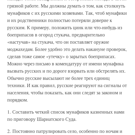
грязной работе. Мы должны думать о том, как столкнуть
мунафиков с их русскими хозяевами. Так, чтоб мунафики
и их родственники полностью потеряли доверие к
русским. К примеру, положить цинк или что-нибудь из
боеприпасов в огород стукача, предварительно
«настучав» на стукача, что он поставляет оружие
моджахедам. Более удобно это делать накануне проверок,
сделав тоже самое «утечку» о зарытых боеприпасах.
Можно через письмо в комендатуру от имени мунафика
вызвать русских и по дороге взорвать или обстрелять их.
Обычно русские высылают не более трех единиц
техники. И как правил, русские реагируют на сигналы от
населения, чтобы показать, как они следят за законом и
порядком.
1. Составить четкий список мунафиков казненных нами
по приговору Шариатского Суда.
2. Постоянно патрулировать село, особенно по ночам и