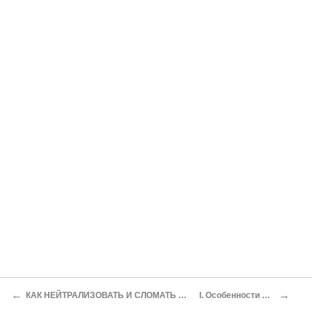
←
→
КАК НЕЙТРАЛИЗОВАТЬ И СЛОМАТЬ ВОЕННУЮ ТАКТИКУ ВРАГА И РАЗНООБРАЗИТЬ И СОВЕРШЕНСТВОВАТЬ НАШУ ТАКТИКУ
I. Особенности условий по борьбе с бандитизмом в горах