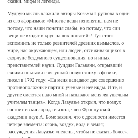
сказки, мифы и легенды.
Мудрую мысль вложили авторы Козьмы Пруткова в один
из его афоризмов: «Многие вещи непонятны нам не
потому, что наши понятия слабы, но потому, что сии
вещи не входят в круг наших понятий»! Тут стоит
вспомнить не только ревнителей древних вымыслов, о
мире, нас окружающем, или людей, отсиживающихся в
скорлупе бездумного существования, но и иных
представителей науки. Луиджи Гальвани, открывший
своими опытами с лягушкой новую эпоху в физике,
писал в 1792 году: «На меня нападают две совершенно
противоположные партии: ученые и невежды. И те, и
другие смеются надо мной и называют меня лягушечьим
учителем танцев». Когда Лавуазье открыл, что воздух
состоит из кислорода и азота, член Французской
академии наук А. Боме заявил, что с древности имеется
четыре элемента: огонь, воздух, вода и земля;
рассуждения Лавуазье «нелепы, чтобы не сказать более».