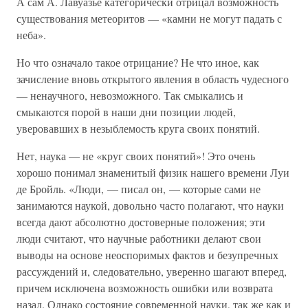
А сам А. Лавуазье категорически отрицал возможность
существования метеоритов — «камни не могут падать с
неба».
Но что означало такое отрицание? Не что иное, как
зачисление вновь открытого явления в область чудесного
— ненаучного, невозможного. Так смыкались и
смыкаются порой в наши дни позиции людей,
уверовавших в незыблемость круга своих понятий.
Нет, наука — не «круг своих понятий»! Это очень
хорошо понимал знаменитый физик нашего времени Луи
де Бройль. «Люди, — писал он, — которые сами не
занимаются наукой, довольно часто полагают, что науки
всегда дают абсолютно достоверные положения; эти
люди считают, что научные работники делают свои
выводы на основе неоспоримых фактов и безупречных
рассуждений и, следовательно, уверенно шагают вперед,
причем исключена возможность ошибки или возврата
назад. Однако состояние современной науки, так же как и