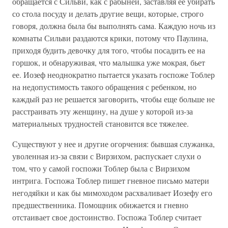
обращается с Сильви, как с рабыней, заставляя ее убирать
со стола посуду и делать другие вещи, которые, строго
говоря, должна была бы выполнять сама. Каждую ночь из
комнаты Сильви раздаются крики, потому что Паулина,
приходя будить девочку для того, чтобы посадить ее на
горшок, и обнаруживая, что малышка уже мокрая, бьет
ее. Иозеф неоднократно пытается указать госпоже Тоблер
на недопустимость такого обращения с ребенком, но
каждый раз не решается заговорить, чтобы еще больше не
расстраивать эту женщину, на душе у которой из-за
материальных трудностей становится все тяжелее.
Существуют у нее и другие огорчения: бывшая служанка,
уволенная из-за связи с Вирзихом, распускает слухи о
том, что у самой госпожи Тоблер была с Вирзихом
интрига. Госпожа Тоблер пишет гневное письмо матери
негодяйки и как бы мимоходом расхваливает Иозефу его
предшественника. Помощник обижается и гневно
отстаивает свое достоинство. Госпожа Тоблер считает