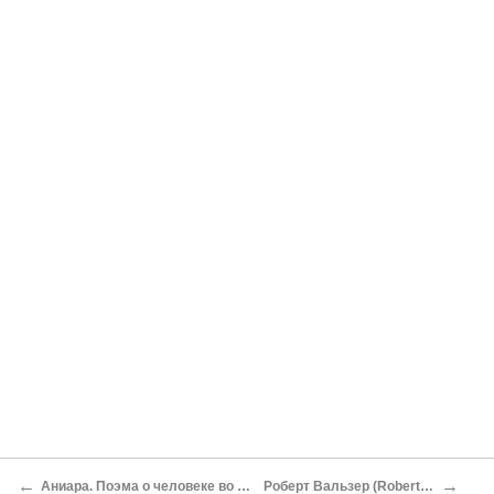
←
→
Аниара. Поэма о человеке во времени и пространстве
Роберт Вальзер (Robert Walser) [1878–1956]