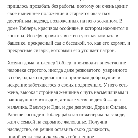
пришлось прозябать без работы, поэтому он очень ценит
свое нынешнее положение и старается оказаться
достойным надежд, возложенных на него хозяином. В
доме Тоблера, красивом особняке, в котором находится и
контора, Иозефу нравится все: его уютная комната в
башенке, прекрасный сад с беседкой, то, как его кормят, и
прекрасные сигары, которыми его угощает патрон.
Хозяин дома, инженер Тоблер, производит впечатление
человека строгого, иногда даже резковатого, уверенного
в себе, однако подвластного приливам добродушия и
искренне заботящегося о своих подопечных. У него есть
жена, высокая стройная женщина с чуть насмешливым и
равнодушным взглядом, а также четверо детей — два
мальчика, Вальтер и Эди, и две девочки, Дора и Сильви.
Раньше господин Тоблер работал инженером на заводе,
жил с семьей на скромное жалованье. Получив
наследство, он решил оставить свою должность,
приобрести дом и
открыть
собственное