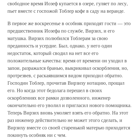
свободное время Иозеф купается в озере, гуляет по лесу,
пьет вместе с госпожой Тоблер кофе в саду на веранде.
В первое же воскресенье в особняк приходят гости — это
предшественник Иозефа по службе, Вирзих, и его
матушка. Вирзих полюбился Тоблерам за свою
преданность и усердие. Был, однако, у него один
недостаток, который сводил на нет все его
положительные качества: время от времени он уходил в
запои, разражался бранью, выкрикивал оскорбления, но,
протрезвев, с раскаявшимся видом приходил обратно.
Господин Тоблер, прочитав Вирзиху нотацию, прощал
его. Но когда этот бедолага перешел в своих
оскорблениях все рамки дозволенного, инженер
окончательно его уволил и пригласил нового помощника.
Теперь Вирзих вновь умоляет взять его обратно. На этот
раз инженер действительно не может этого сделать, и
Вирзиху вместе со своей старенькой матерью приходится
покинуть особняк ни с чем.