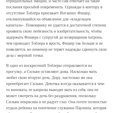
отрицательных эмоций, и часто сам отвечает на такие
послания просьбой повременить. Однажды в контору в
отсутствие Тоблера приезжает Иоганнес Фишер,
откликнувшийся на объявление для «владельцев
капитала». Помощнику не удается в достаточной степени
проявить свою любезность и изобретательность, чтобы
задержать Фишера с супругой до возвращения патрона,
чем приводит Тоблера в ярость. Фишер так больше и не
появляется, но инженер не теряет надежды сдвинуть свои
дела с мертвой точки.
В одно из воскресений Тоблеры отправляются на
прогулку, а Сильви оставляют дома. Насколько мать
любит свою вторую дочь, Дору, настолько же она
пренебрегает Сильви. Девочка всегда оказывается в чем-
то виновата, ее капризы выводят мать из себя, она не
может смотреть на дочь без раздражения, поскольку
Сильви некрасива и не радует глаз. Она почти полностью
отдала ребенка на попечение служанки Паулины, которая