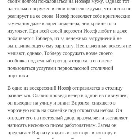
своим долгом пожаловаться на Иозефа мужу. Однако тот
настолько погружен в свои невеселые думы, что почти не
реагирует на ее слова. Иозеф позволяет себе критические
замечания даже в адрес инженера, чем крайне того
изумляет. При всей своей дерзости Иозеф любит и даже
побаивается Тоблера, из-за денежных затруднений не
выплачивающего ему зарплату. Неоплаченные векселя не
мешают, однако, Тоблеру сооружать возле своего
особняка подземный грот для отдыха, а его жене
пользоваться услугами первоклассной столичной
портнихи.
В одно из воскресений Иозеф отправляется в столицу
развлечься. Славно проведя вечер в одной из пивнушек,
он выходит на улицу и видит Вирзиха, сидящего в
морозную ночь на скамейке под открытым небом. Он
отводит его на постоялый двор, вразумляет и заставляет
написать несколько писем работодателям. Затем он
предлагает Вирзиху ходить из конторы в контору и