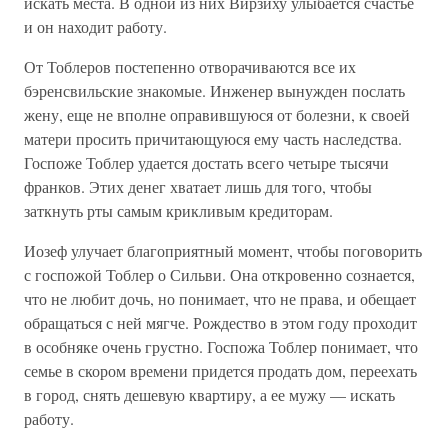
искать места. В одной из них Вирзиху улыбается счастье
и он находит работу.
От Тоблеров постепенно отворачиваются все их
бэренсвильские знакомые. Инженер вынужден послать
жену, еще не вполне оправившуюся от болезни, к своей
матери просить причитающуюся ему часть наследства.
Госпоже Тоблер удается достать всего четыре тысячи
франков. Этих денег хватает лишь для того, чтобы
заткнуть рты самым крикливым кредиторам.
Иозеф улучает благоприятный момент, чтобы поговорить
с госпожой Тоблер о Сильви. Она откровенно сознается,
что не любит дочь, но понимает, что не права, и обещает
обращаться с ней мягче. Рождество в этом году проходит
в особняке очень грустно. Госпожа Тоблер понимает, что
семье в скором времени придется продать дом, переехать
в город, снять дешевую квартиру, а ее мужу — искать
работу.