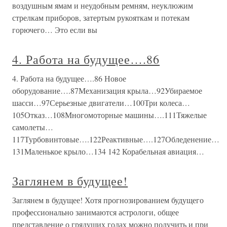
воздушным ямам и неудобным ремням, неуклюжим
стрелкам приборов, затертым рукояткам и потекам
горючего… Это если вы
4. Работа на будущее….86
4. Работа на будущее….86 Новое
оборудование….87Механизация крыла…92Убираемое
шасси…97Серьезные двигатели…100Три колеса…
105Отказ…108Многомоторные машины….111Тяжелые
самолеты…
117Турбовинтовые….122Реактивные….127Обледенение…
131Маленькое крыло…134 142 Корабельная авиация…
Заглянем в будущее!
Заглянем в будущее! Хотя прогнозированием будущего
профессионально занимаются астрологи, общее
представление о грядущих годах можно получить и при